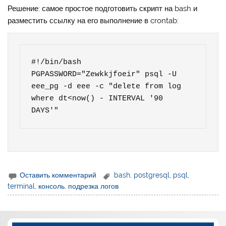
Решение: самое простое подготовить скрипт на bash и
разместить ссылку на его выполнение в crontab:
#!/bin/bash

PGPASSWORD="Zewkkjfoeir" psql -U 
eee_pg -d eee -c "delete from log 
where dt<now() - INTERVAL '90 
DAYS'"
Оставить комментарий
bash
,
postgresql
,
psql
,
terminal
,
консоль
,
подрезка логов