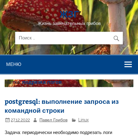
Перейти
к
ЖЗГ
содержимому
Жизнь замечательных грибов
МЕНЮ
Метка:
подрезка логов
postgresql: выполнение запроса из
командной строки
27.12.2022
Павел Грибов
Linux
Задача: периодически необходимо подрезать логи