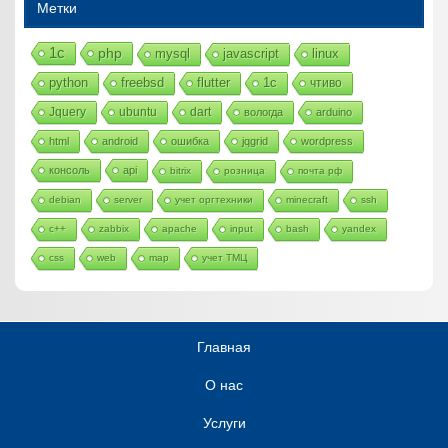
Метки
1с
php
mysql
javascript
linux
python
freebsd
flutter
1c
чтиво
Jquery
ubuntu
dart
вологда
arduino
html
android
ошибка
jqgrid
wordpress
консоль
api
bitrix
розница
почта рф
debian
server
учет оргтехники
minecraft
ssh
c++
zabbix
apache
input
bash
yandex
css
web
map
учет ТМЦ
Главная
О нас
Услуги