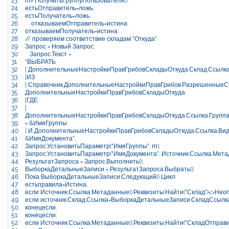
23
гп
=
ПолучитьГруппуПользователя
(
)
;
24
естьОтправитель
=
ложь
;
25
естьПолучатель
=
ложь
;
26
отказываемОтправитель
=
истина
;
27
отказываемПолучатель
=
истина
;
28
// проверяем соответствие складам "Откуда"
29
Запрос
=
Новый
Запрос
;
30
Запрос
.
Текст
=
31
"ВЫБРАТЬ
32
| ДополнительныеНастройкиПравГрибовСкладыОткуда.Склад.Ссылк
33
|ИЗ
34
| Справочник.ДополнительныеНастройкиПравГрибов.РазрешенныеС
35
ДополнительныеНастройкиПравГрибовСкладыОткуда
36
|ГДЕ
37
|
38
ДополнительныеНастройкиПравГрибовСкладыОткуда.Ссылка.Групп
39
= &ИмяГруппы
40
| И ДополнительныеНастройкиПравГрибовСкладыОткуда.Ссылка.Вид
41
&ИмяДокумента"
;
42
Запрос
.
УстановитьПараметр
(
"ИмяГруппы"
,
гп
)
;
43
Запрос
.
УстановитьПараметр
(
"ИмяДокумента"
,
Источник
.
Ссылка
.
Мета
44
РезультатЗапроса
=
Запрос
.
Выполнить
(
)
;
45
ВыборкаДетальныеЗаписи
=
РезультатЗапроса
.
Выбрать
(
)
;
46
Пока
ВыборкаДетальныеЗаписи
.
Следующий
(
)
Цикл
47
естьправила
=
Истина
;
48
если
Источник
.
Ссылка
.
Метаданные
(
)
.
Реквизиты
.
Найти
(
"Склад"
)
<>
Нео
49
если
источник
.
Склад
.
Ссылка
=
ВыборкаДетальныеЗаписи
.
СкладСсылк
50
конецесли
;
51
конецесли
;
52
если
Источник
.
Ссылка
.
Метаданные
(
)
.
Реквизиты
.
Найти
(
"СкладОтправи