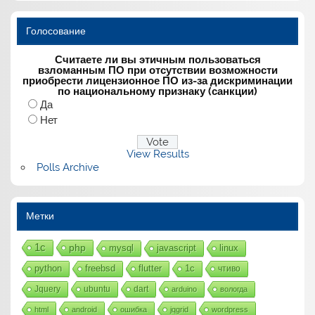
Голосование
Считаете ли вы этичным пользоваться
взломанным ПО при отсутствии возможности
приобрести лицензионное ПО из-за дискриминации
по национальному признаку (санкции)
Да
Нет
View Results
Polls Archive
Метки
1с
php
mysql
javascript
linux
python
freebsd
flutter
1c
чтиво
Jquery
ubuntu
dart
arduino
вологда
html
android
ошибка
jqgrid
wordpress