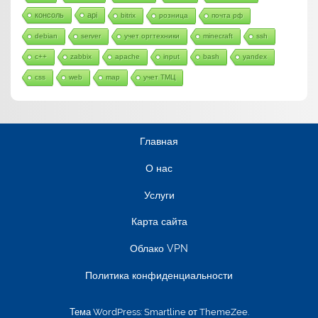
консоль
api
bitrix
розница
почта рф
debian
server
учет оргтехники
minecraft
ssh
c++
zabbix
apache
input
bash
yandex
css
web
map
учет ТМЦ
Главная
О нас
Услуги
Карта сайта
Облако VPN
Политика конфиденциальности
Тема WordPress: Smartline от ThemeZee.