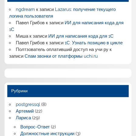
ngdream
к записи
Lazarus: получение текущего
логина пользователя
Павел Грибов
к записи
ИИ для написания кода для
1С
Миша
к записи
ИИ для написания кода для 1С
Павел Грибов
к записи
1С: Узнать позицию в цикле
Полтзователь оплативший доступ на учи ру
к
записи
Спам звонки от платформы uchi.ru
Рубрики
postgressql
(8)
Артемий
(22)
Лариса
(29)
Вопрос-Ответ
(2)
Должностные инструкции
(3)