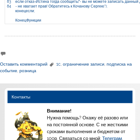
83
если
отказ
=
Истина
тогда
сообщить
(
"- вы не можете записать данный
84
- не хватает прав! Обратитесь к Кочанову Сергею."
)
;
конецесли
;
КонецФункции
Оставить комментарий
1c
,
ограничение записи
,
подписка на
событие
,
розница
Контакты
Внимание!
Нужна помощь? Окажу её разово или
на постоянной основе. С не жесткими
сроками выполнения и бюджетом от
100р. Связаться со мной:
Телеграм
,