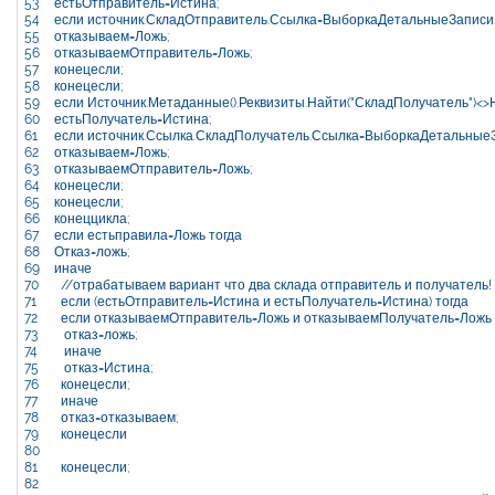
53
естьОтправитель
=
Истина
;
54
если
источник
.
СкладОтправитель
.
Ссылка
=
ВыборкаДетальныеЗаписи
55
отказываем
=
Ложь
;
56
отказываемОтправитель
=
Ложь
;
57
конецесли
;
58
конецесли
;
59
если
Источник
.
Метаданные
(
)
.
Реквизиты
.
Найти
(
"СкладПолучатель"
)
<>
60
естьПолучатель
=
Истина
;
61
если
источник
.
Ссылка
.
СкладПолучатель
.
Ссылка
=
ВыборкаДетальные
62
отказываем
=
Ложь
;
63
отказываемОтправитель
=
Ложь
;
64
конецесли
;
65
конецесли
;
66
конеццикла
;
67
если
естьправила
=
Ложь
тогда
68
Отказ
=
ложь
;
69
иначе
70
//отрабатываем вариант что два склада отправитель и получатель!
71
если
(
естьОтправитель
=
Истина
и
естьПолучатель
=
Истина
)
тогда
72
если
отказываемОтправитель
=
Ложь
и
отказываемПолучатель
=
Ложь
73
отказ
=
ложь
;
74
иначе
75
отказ
=
Истина
;
76
конецесли
;
77
иначе
78
отказ
=
отказываем
;
79
конецесли
80
81
конецесли
;
82