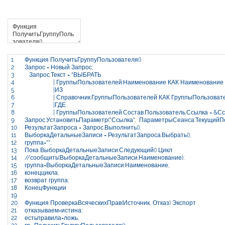
1
Функция
ПолучитьГруппуПользователя
(
)
2
Запрос
=
Новый
Запрос
;
3
Запрос
.
Текст
=
"ВЫБРАТЬ
4
| ГруппыПользователей.Наименование КАК Наименование
5
|ИЗ
6
| Справочник.ГруппыПользователей КАК ГруппыПользоват
7
|ГДЕ
8
| ГруппыПользователей.Состав.Пользователь.Ссылка = &Сс
9
Запрос
.
УстановитьПараметр
(
"Ссылка"
,
ПараметрыСеанса
.
ТекущийП
10
РезультатЗапроса
=
Запрос
.
Выполнить
(
)
;
11
ВыборкаДетальныеЗаписи
=
РезультатЗапроса
.
Выбрать
(
)
;
12
группа
=
""
;
13
Пока
ВыборкаДетальныеЗаписи
.
Следующий
(
)
Цикл
14
//сообщить(ВыборкаДетальныеЗаписи.Наименование);
15
группа
=
ВыборкаДетальныеЗаписи
.
Наименование
;
16
конеццикла
;
17
возврат
группа
;
18
КонецФункции
19
20
Функция
ПроверкаВсяческихПрав
(
Источник
,
Отказ
)
Экспорт
21
отказываем
=
истина
;
22
естьправила
=
ложь
;