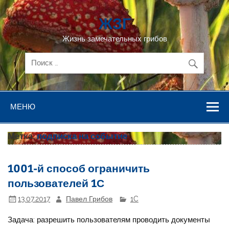
Перейти
к
ЖЗГ
содержимому
Жизнь замечательных грибов
МЕНЮ
Метка:
подписка на событие
1001-й способ ограничить
пользователей 1С
13.07.2017
Павел Грибов
1C
Задача: разрешить пользователям проводить документы