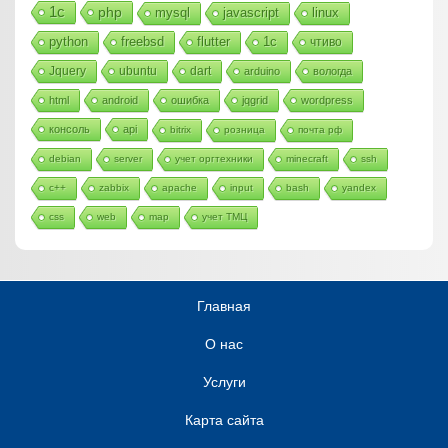
1с
php
mysql
javascript
linux
python
freebsd
flutter
1c
чтиво
Jquery
ubuntu
dart
arduino
вологда
html
android
ошибка
jqgrid
wordpress
консоль
api
bitrix
розница
почта рф
debian
server
учет оргтехники
minecraft
ssh
c++
zabbix
apache
input
bash
yandex
css
web
map
учет ТМЦ
Главная
О нас
Услуги
Карта сайта