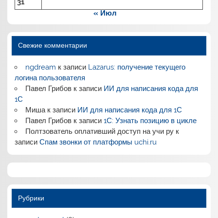
31
« Июл
Свежие комментарии
ngdream
к записи
Lazarus: получение текущего
логина пользователя
Павел Грибов
к записи
ИИ для написания кода для
1С
Миша
к записи
ИИ для написания кода для 1С
Павел Грибов
к записи
1С: Узнать позицию в цикле
Полтзователь оплативший доступ на учи ру
к
записи
Спам звонки от платформы uchi.ru
Рубрики