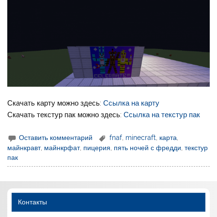
Скачать карту можно здесь:
Ссылка на карту
Скачать текстур пак можно здесь:
Ссылка на текстур пак
Оставить комментарий
fnaf
,
minecraft
,
карта
,
майнкравт
,
майнкрфат
,
пицерия
,
пять ночей с фредди
,
текстур
пак
Контакты