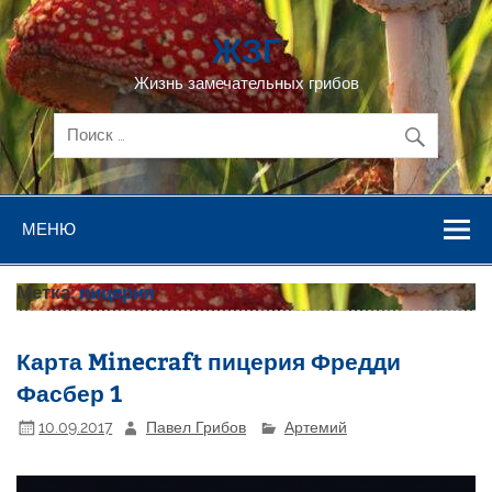
Перейти
к
ЖЗГ
содержимому
Жизнь замечательных грибов
МЕНЮ
Метка:
пицерия
Карта Minecraft пицерия Фредди
Фасбер 1
10.09.2017
Павел Грибов
Артемий