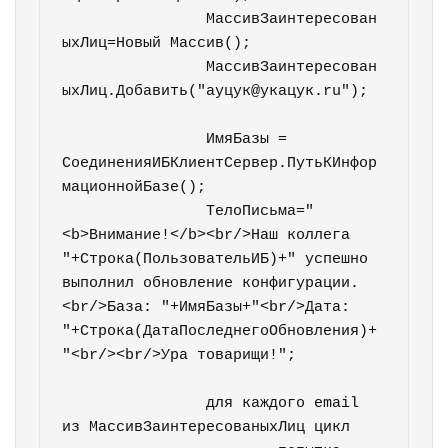
		МассивЗаинтересован
ыхЛиц=Новый Массив();

		МассивЗаинтересован
ыхЛиц.Добавить("ауцук@укацук.ru");		
		ИмяБазы = 
СоединенияИБКлиентСервер.ПутьКИнфор
мационнойБазе();

		ТелоПисьма="
<b>Внимание!</b><br/>Наш коллега 
"+Строка(ПользовательИБ)+" успешно 
выполнил обновление конфигурации.
<br/>База: "+ИмяБазы+"<br/>Дата: 
"+Строка(ДатаПоследнегоОбновления)+
"<br/><br/>Ура товарищи!";

		для каждого email 
из МассивЗаинтересованыхЛиц цикл
