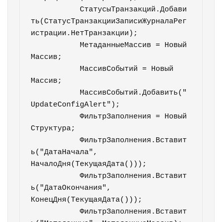
	   СтатусыТранзакций.Добави
ть(СтатусТранзакцииЗаписиЖурналаРег
истрации.НетТранзакции);       

	   МетаданныеМассив = Новый 
Массив;  

	   МассивСобытий = Новый 
Массив;

	   МассивСобытий.Добавить("
UpdateConfigAlert");      

	   ФильтрЗаполнения = Новый 
Структура;

	   ФильтрЗаполнения.Вставит
ь("ДатаНачала", 
НачалоДня(ТекущаяДата()));

	   ФильтрЗаполнения.Вставит
ь("ДатаОкончания", 
КонецДня(ТекущаяДата()));

	   ФильтрЗаполнения.Вставит