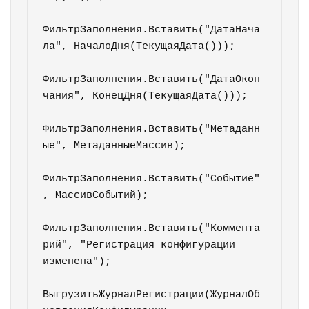
ФильтрЗаполнения.Вставить("ДатаНача
ла", НачалоДня(ТекущаяДата()));

ФильтрЗаполнения.Вставить("ДатаОкон
чания", КонецДня(ТекущаяДата()));

ФильтрЗаполнения.Вставить("Метаданн
ые", МетаданныеМассив);

ФильтрЗаполнения.Вставить("Событие"
, МассивСобытий);

ФильтрЗаполнения.Вставить("Коммента
рий", "Регистрация конфигурации 
изменена");   

ВыгрузитьЖурналРегистрации(ЖурналОб