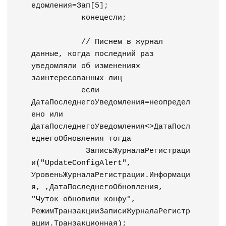
едомления=Зап[5];

	   конецесли;	   	   	
	   // Писнем в журнал 
данные, когда последний раз 
уведомляли об изменениях 
заинтересованных лиц

	   если 
ДатаПоследнегоУведомления=неопредел
ено или 
ДатаПоследнегоУведомления<>ДатаПосл
еднегоОбновления тогда

	    ЗаписьЖурналаРегистраци
и("UpdateConfigAlert", 
УровеньЖурналаРегистрации.Информаци
я, ,ДатаПоследнегоОбновления, 
"Чуток обновили конфу", 
РежимТранзакцииЗаписиЖурналаРегистр
ации.Транзакционная);
