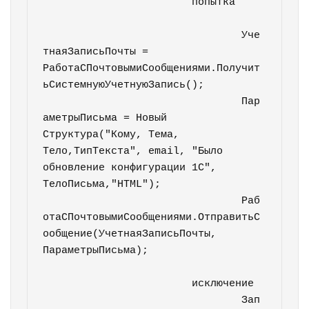
		  	попытка		
				Уче
тнаяЗаписьПочты = 
РаботаСПочтовымиСообщениями.Получит
ьСистемнуюУчетнуюЗапись();

				Пар
аметрыПисьма = Новый 
Структура("Кому, Тема, 
Тело,ТипТекста", email, "Было 
обновление конфигурации 1С", 
ТелоПисьма,"HTML");

				Раб
отаСПочтовымиСообщениями.ОтправитьС
ообщение(УчетнаяЗаписьПочты, 
ПараметрыПисьма);				
			исключение   

				Зап