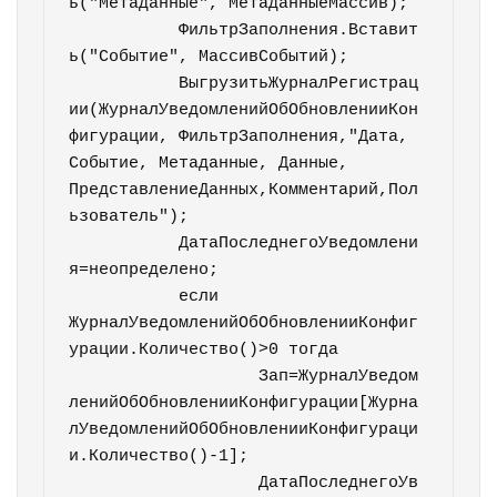
ь("Метаданные", МетаданныеМассив);

	   ФильтрЗаполнения.Вставит
ь("Событие", МассивСобытий);

	   ВыгрузитьЖурналРегистрац
ии(ЖурналУведомленийОбОбновленииКон
фигурации, ФильтрЗаполнения,"Дата, 
Событие, Метаданные, Данные, 
ПредставлениеДанных,Комментарий,Пол
ьзователь");

	   ДатаПоследнегоУведомлени
я=неопределено;

	   если 
ЖурналУведомленийОбОбновленииКонфиг
урации.Количество()>0 тогда

		   Зап=ЖурналУведом
ленийОбОбновленииКонфигурации[Журна
лУведомленийОбОбновленииКонфигураци
и.Количество()-1];

		   ДатаПоследнегоУв