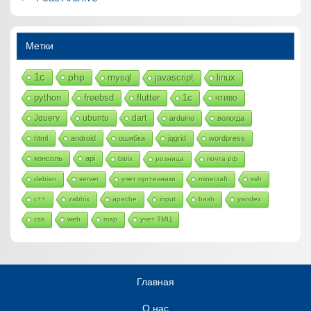
Метки
1с
php
mysql
javascript
linux
python
freebsd
flutter
1c
чтиво
Jquery
ubuntu
dart
arduino
вологда
html
android
ошибка
jqgrid
wordpress
консоль
api
bitrix
розница
почта рф
debian
server
учет оргтехники
minecraft
ssh
c++
zabbix
apache
input
bash
yandex
css
web
map
учет ТМЦ
Главная
О нас