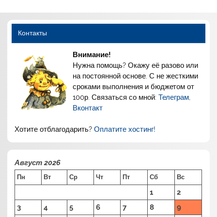
Контакты
Внимание!
Нужна помощь? Окажу её разово или
на постоянной основе. С не жесткими
сроками выполнения и бюджетом от
100р. Связаться со мной:
Телеграм
,
Вконтакт
Хотите отблагодарить?
Оплатите хостинг!
Август 2026
Пн
Вт
Ср
Чт
Пт
Сб
Вс
1
2
3
4
5
6
7
8
9