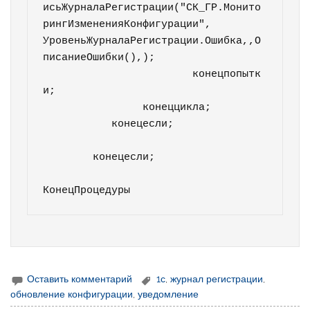
исьЖурналаРегистрации("СК_ГР.Монито
рингИзмененияКонфигурации", 
УровеньЖурналаРегистрации.Ошибка,,О
писаниеОшибки(),);		

			конецпопытк
и;

		конеццикла;

	   конецесли;

	конецесли;

Оставить комментарий
1с
,
журнал регистрации
,
обновление конфигурации
,
уведомление