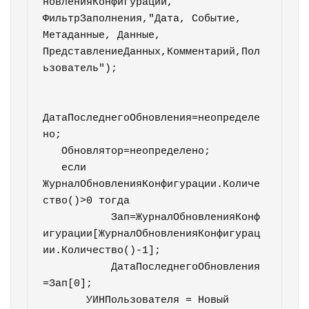
новленияКонфигурации, 
ФильтрЗаполнения,"Дата, Событие, 
Метаданные, Данные, 
ПредставлениеДанных,Комментарий,Пол
ьзователь");

ДатаПоследнегоОбновления=неопределе
но;

   Обновлятор=неопределено;

   если 
ЖурналОбновленияКонфигурации.Количе
ство()>0 тогда

	   Зап=ЖурналОбновленияКонф
игурации[ЖурналОбновленияКонфигурац
ии.Количество()-1];

	   ДатаПоследнегоОбновления
=Зап[0];

       УИНПользователя = Новый 