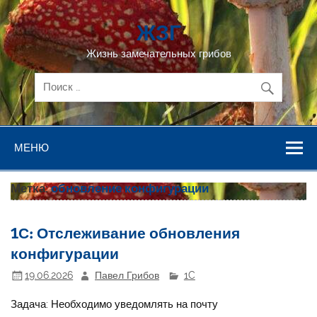
Перейти
к
ЖЗГ
содержимому
Жизнь замечательных грибов
МЕНЮ
Метка:
обновление конфигурации
1С: Отслеживание обновления
конфигурации
19.06.2026
Павел Грибов
1C
Задача: Необходимо уведомлять на почту