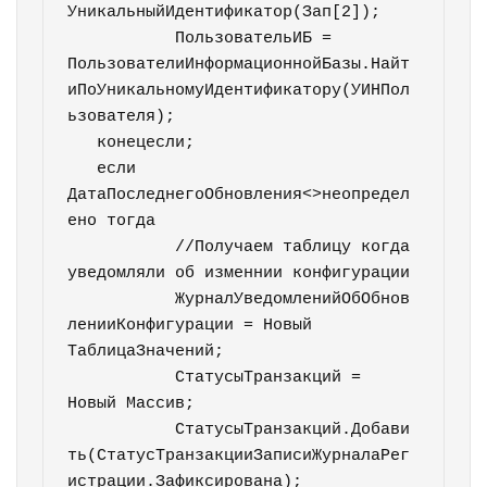
УникальныйИдентификатор(Зап[2]);

	   ПользовательИБ = 
ПользователиИнформационнойБазы.Найт
иПоУникальномуИдентификатору(УИНПол
ьзователя);

   конецесли;	   

   если 
ДатаПоследнегоОбновления<>неопредел
ено тогда	   

	   //Получаем таблицу когда 
уведомляли об изменнии конфигурации

	   ЖурналУведомленийОбОбнов
ленииКонфигурации = Новый 
ТаблицаЗначений;   

	   СтатусыТранзакций = 
Новый Массив;

	   СтатусыТранзакций.Добави
ть(СтатусТранзакцииЗаписиЖурналаРег
истрации.Зафиксирована);
