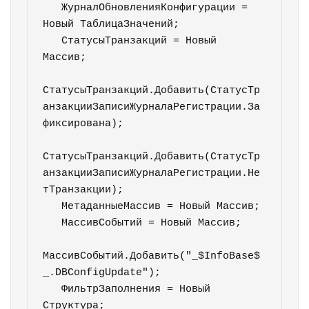
   ЖурналОбновленияКонфигурации = 
Новый ТаблицаЗначений;   

   СтатусыТранзакций = Новый 
Массив;

СтатусыТранзакций.Добавить(СтатусТр
анзакцииЗаписиЖурналаРегистрации.За
фиксирована);

СтатусыТранзакций.Добавить(СтатусТр
анзакцииЗаписиЖурналаРегистрации.Не
тТранзакции);       

   МетаданныеМассив = Новый Массив;  

   МассивСобытий = Новый Массив;

МассивСобытий.Добавить("_$InfoBase$
_.DBConfigUpdate");      

   ФильтрЗаполнения = Новый 
Структура;
