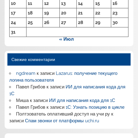
10
11
12
13
14
15
16
17
18
19
20
21
22
23
24
25
26
27
28
29
30
31
« Июл
Свежие комментарии
ngdream
к записи
Lazarus: получение текущего
логина пользователя
Павел Грибов
к записи
ИИ для написания кода для
1С
Миша
к записи
ИИ для написания кода для 1С
Павел Грибов
к записи
1С: Узнать позицию в цикле
Полтзователь оплативший доступ на учи ру
к
записи
Спам звонки от платформы uchi.ru