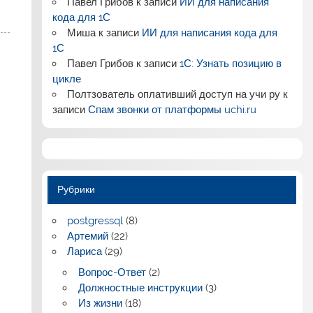
Павел Грибов
к записи
ИИ для написания
кода для 1С
Миша
к записи
ИИ для написания кода для
1С
Павел Грибов
к записи
1С: Узнать позицию в
цикле
Полтзователь оплативший доступ на учи ру
к
записи
Спам звонки от платформы uchi.ru
Рубрики
postgressql
(8)
Артемий
(22)
Лариса
(29)
Вопрос-Ответ
(2)
Должностные инструкции
(3)
Из жизни
(18)