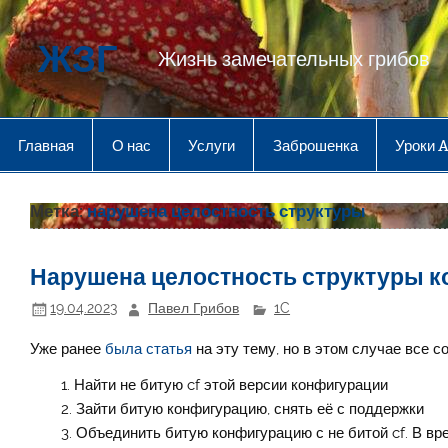
Перейти
к
содержимому
ЖЗГ
Жизнь замечательных грибов
Главная
О нас
Услуги
Заброшенка
Уроки 
Метка:
нарушена целостность структуры
Нарушена целостность структуры к
19.04.2023
Павел Грибов
1C
Уже ранее
была статья
на эту тему, но в этом случае все с
Найти не битую cf этой версии конфигурации
Зайти битую конфигурацию, снять её с поддержки
Объединить битую конфигурацию с не битой cf. В вр