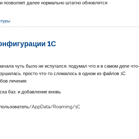
 и позволяет далее нормально штатно обновлятся
ктуры
онфигурации 1С
ачала чуть было не испугался, подумал что и в самом деле что
зрушилась, просто что-то сломалось в одном из файлов 1С
обов лечения.
ка баз, и добавление вновь
s/пользователь/AppData/Roaming/1C