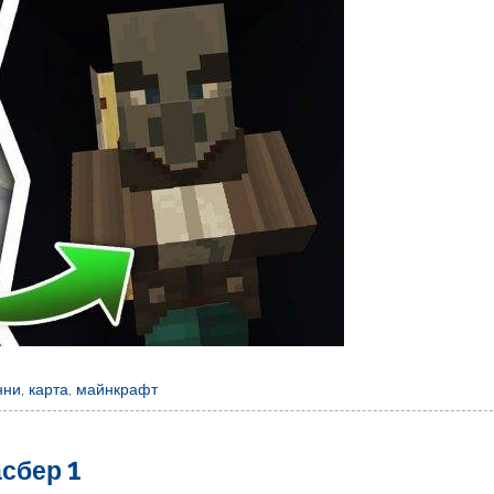
нни
,
карта
,
майнкрафт
сбер 1