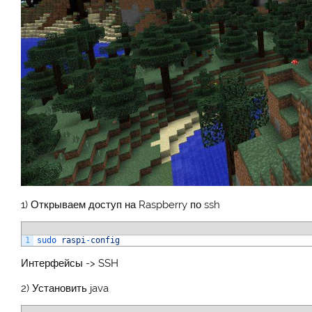
1) Открываем доступ на Raspberry по ssh
1
sudo 
raspi
-
config
Интерфейсы -> SSH
2) Установить java