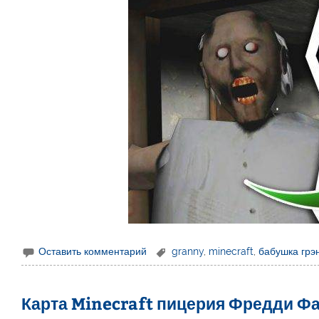
Оставить комментарий
granny
,
minecraft
,
бабушка грэ
Карта Minecraft пицерия Фредди Фа