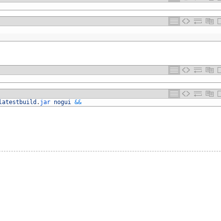
latestbuild
.
jar 
nogui
&&