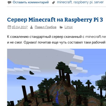
Оставить комментарий
minecraft
,
raspberry pi
,
server
Сервер Minecraft на Raspberry Pi 3
16.04.2017
Павел Грибов
Linux
К сожалению стандартный сервер скачанный с minecraft.ne
и не смог. Однако! почитав еще чуть составил таки рабоч