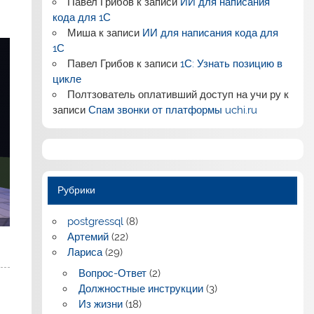
Павел Грибов
к записи
ИИ для написания
кода для 1С
Миша
к записи
ИИ для написания кода для
1С
Павел Грибов
к записи
1С: Узнать позицию в
цикле
Полтзователь оплативший доступ на учи ру
к
записи
Спам звонки от платформы uchi.ru
Рубрики
postgressql
(8)
Артемий
(22)
Лариса
(29)
Вопрос-Ответ
(2)
Должностные инструкции
(3)
Из жизни
(18)