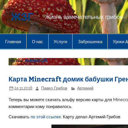
Перейти
к
содержимому
ЖЗГ
Жизнь замечательных грибов
Главная
О нас
Услуги
Заброшенка
Уроки 
Метка:
minecraft
Карта Minecraft домик бабушки Гре
24.11.2018
Павел Грибов
Артемий
Теперь вы можете скачать альфу версию карты для Minecra
комментарии кому понравилось.
Скачивать
по этой ссылке
. Карту делал Артемий Грибов