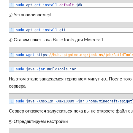
1
sudo 
apt
-
get 
install 
default
-
jdk
3) Устанавливаем git
1
sudo 
apt
-
get 
install 
git
4) Ставим пакет Java BuildTools для Minecraft
1
sudo 
wget 
https
:
//hub.spigotmc.org/jenkins/job/BuildTool
1
sudo 
java
-
jar 
BuildTools
.
jar
На этом этапе запасаемся терпением минут 40.. После того
сервера:
1
sudo 
java
-
Xms512M
-
Xmx1008M
-
jar
/
home
/
minecraft
/
spigot
Сервер откажется запускаться пока вы не откроете файл eul
5) Отредактируем настройки