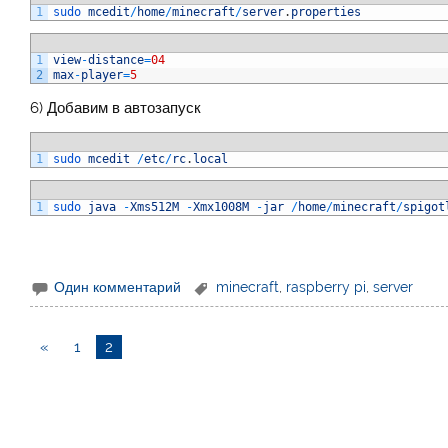
1
sudo 
mcedit
/
home
/
minecraft
/
server
.
properties
1
view
-
distance
=
04
2
max
-
player
=
5
6) Добавим в автозапуск
1
sudo 
mcedit
/
etc
/
rc
.
local
1
sudo 
java
-
Xms512M
-
Xmx1008M
-
jar
/
home
/
minecraft
/
spigot
Один комментарий
minecraft
,
raspberry pi
,
server
«
1
2