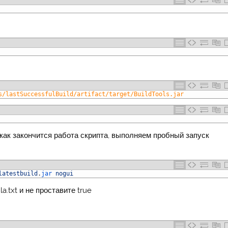
s/lastSuccessfulBuild/artifact/target/BuildTools.jar
 как закончится работа скрипта, выполняем пробный запуск
latestbuild
.
jar 
nogui
a.txt и не проставите true