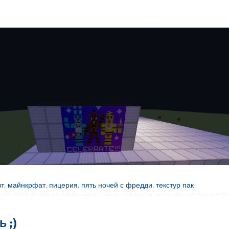
вт
,
майнкрфат
,
пицерия
,
пять ночей с фредди
,
текстур пак
 ;)