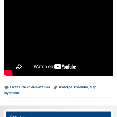
Оставить комментарий
вологда
,
крапива
,
мэр
,
шулепов
Контакты