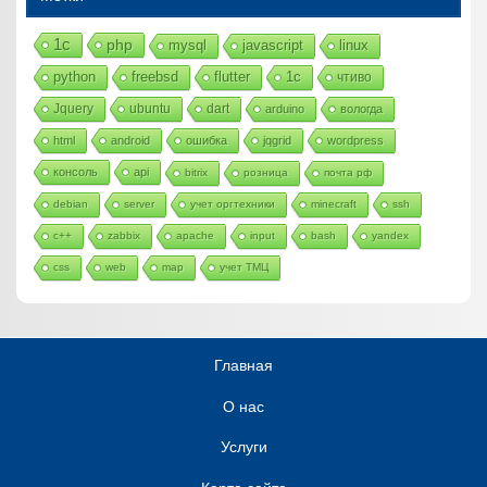
1с
php
mysql
javascript
linux
python
freebsd
flutter
1c
чтиво
Jquery
ubuntu
dart
arduino
вологда
html
android
ошибка
jqgrid
wordpress
консоль
api
bitrix
розница
почта рф
debian
server
учет оргтехники
minecraft
ssh
c++
zabbix
apache
input
bash
yandex
css
web
map
учет ТМЦ
Главная
О нас
Услуги