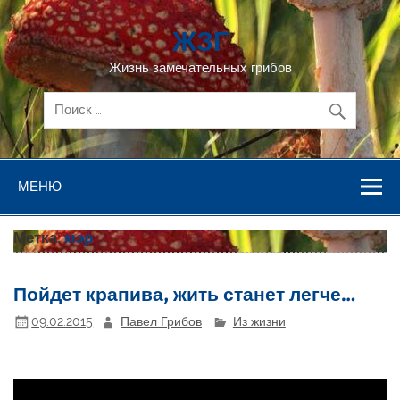
Перейти
к
ЖЗГ
содержимому
Жизнь замечательных грибов
МЕНЮ
Метка:
мэр
Пойдет крапива, жить станет легче…
09.02.2015
Павел Грибов
Из жизни