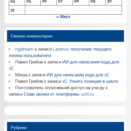
24
25
26
27
28
29
30
31
« Июл
Свежие комментарии
ngdream
к записи
Lazarus: получение текущего
логина пользователя
Павел Грибов
к записи
ИИ для написания кода для
1С
Миша
к записи
ИИ для написания кода для 1С
Павел Грибов
к записи
1С: Узнать позицию в цикле
Полтзователь оплативший доступ на учи ру
к
записи
Спам звонки от платформы uchi.ru
Рубрики