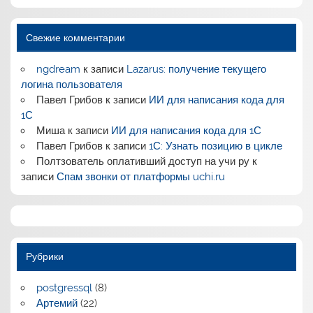
Свежие комментарии
ngdream
к записи
Lazarus: получение текущего
логина пользователя
Павел Грибов
к записи
ИИ для написания кода для
1С
Миша
к записи
ИИ для написания кода для 1С
Павел Грибов
к записи
1С: Узнать позицию в цикле
Полтзователь оплативший доступ на учи ру
к
записи
Спам звонки от платформы uchi.ru
Рубрики
postgressql
(8)
Артемий
(22)