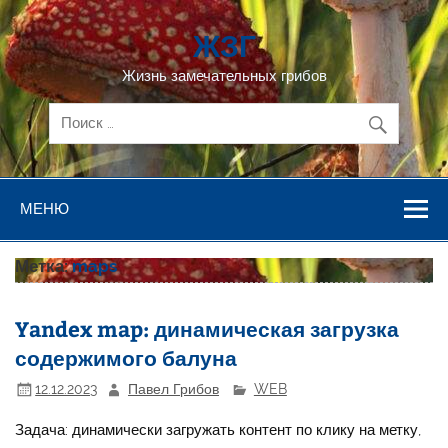
Перейти
к
ЖЗГ
содержимому
Жизнь замечательных грибов
МЕНЮ
Метка:
maps
Yandex map: динамическая загрузка
содержимого балуна
12.12.2023
Павел Грибов
WEB
Задача: динамически загружать контент по клику на метку,