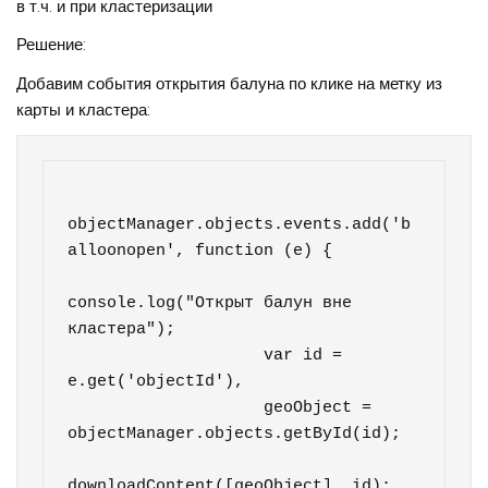
в т.ч. и при кластеризации
Решение:
Добавим события открытия балуна по клике на метку из
карты и кластера:
objectManager.objects.events.add('b
alloonopen', function (e) {

console.log("Открыт балун вне 
кластера");

                    var id = 
e.get('objectId'),

                    geoObject = 
objectManager.objects.getById(id);

downloadContent([geoObject], id);
