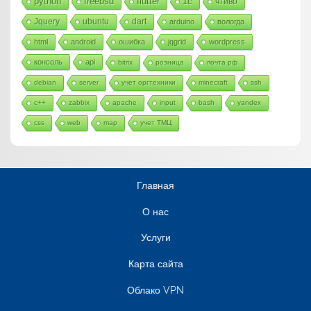
python
freebsd
flutter
1c
чтиво
Jquery
ubuntu
dart
arduino
вологда
html
android
ошибка
jqgrid
wordpress
консоль
api
bitrix
розница
почта рф
debian
server
учет оргтехники
minecraft
ssh
c++
zabbix
apache
input
bash
yandex
css
web
map
учет ТМЦ
Главная
О нас
Услуги
Карта сайта
Облако VPN