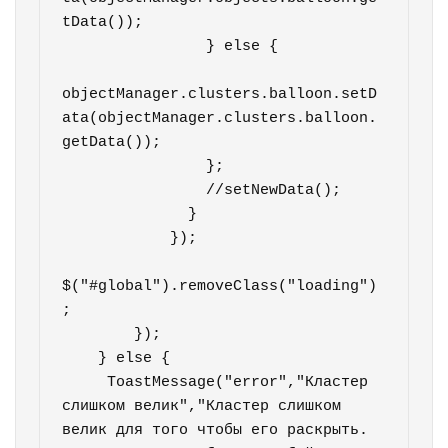
tData());

                } else {

objectManager.clusters.balloon.setD
ata(objectManager.clusters.balloon.
getData());

                };

                //setNewData();

              }            

            });                   

$("#global").removeClass("loading")
;                    

        });

    } else {

     ToastMessage("error","Кластер 
слишком велик","Кластер слишком 
велик для того чтобы его раскрыть. 