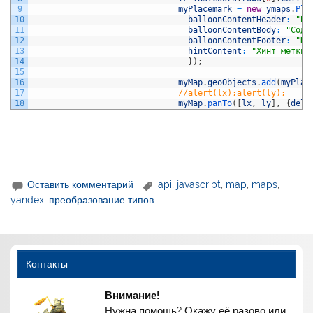
9
myPlacemark
=
new
ymaps
.
Pla
10
balloonContentHeader
:
"Ба
11
balloonContentBody
:
"Соде
12
balloonContentFooter
:
"По
13
hintContent
:
"Хинт метки"
14
}
)
;
15
16
myMap
.
geoObjects
.
add
(
myPlac
17
//alert(lx);alert(ly);
18
myMap
.
panTo
(
[
lx
,
ly
]
,
{
dela
Оставить комментарий
api
,
javascript
,
map
,
maps
,
yandex
,
преобразование типов
Контакты
Внимание!
Нужна помощь? Окажу её разово или