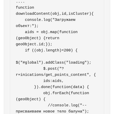
....

function 
downloadContent(obj,id,isCluster){    

    console.log("Загружаем 
объект:");

    aids = obj.map(function 
(geoObject) {return 
geoObject.id;});

    if ((obj.length)<200) {

$("#global").addClass("loading");   

            $.post("?
r=inications/get_points_content", {  

            ids:aids,

        }).done(function(data) {            

            obj.forEach(function 
(geoObject) {

              //console.log("--
присваиваем новое тело балуна");                
