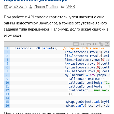
09.08.2013
Павел Грибов
WEB
При работе с API Yandex карт столкнулся наконец с еще
одним недостатком JavaScript, а точнее отсутствие явного
задания типа переменной. Например, долго искал ошибки в
этом коде:
1
lastcoors
=
JSON
.
parse
(
e
)
;
// парсим JSON в массив
2
ldt
=
lastcoors
.
rows
[
0
]
.
cell
[
3
lid
=
lastcoors
.
rows
[
0
]
.
cell
[
4
limei
=
lastcoors
.
rows
[
0
]
.
cel
5
lx
=
lastcoors
.
rows
[
0
]
.
cell
[
3
6
ly
=
lastcoors
.
rows
[
0
]
.
cell
[
4
7
lz
=
lastcoors
.
rows
[
0
]
.
cell
[
5
8
myPlacemark
=
new
ymaps
.
Pla
9
balloonContentHeader
:
"Ба
10
balloonContentBody
:
"Соде
11
balloonContentFooter
:
"По
12
hintContent
:
"Хинт метки"
13
}
)
;
14
15
myMap
.
geoObjects
.
add
(
myPlac
16
myMap
.
panTo
(
[
lx
,
ly
]
,
{
dela
Метка ставится правильно, а перемещение идет невесть