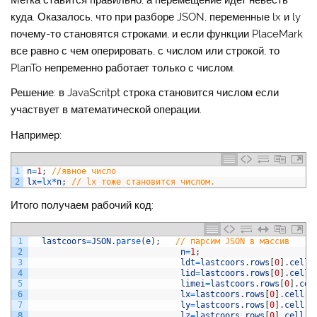
куда. Оказалось, что при разборе JSON, переменные lx и ly
почему-то становятся строками, и если функции PlaceMark
все равно с чем оперировать, с числом или строкой, то
PlanTo непременно работает только с числом.
Решение: в JavaScritpt строка становится числом если
участвует в математической операции.
Например:
1
n
=
1
;
//явное число
2
lx
=
lx*
n
;
// lx тоже становится числом.
Итого получаем рабочий код:
1
lastcoors
=
JSON
.
parse
(
e
)
;
// парсим JSON в массив
2
n
=
1
;
3
ldt
=
lastcoors
.
rows
[
0
]
.
cell
[
4
lid
=
lastcoors
.
rows
[
0
]
.
cell
[
5
limei
=
lastcoors
.
rows
[
0
]
.
cel
6
lx
=
lastcoors
.
rows
[
0
]
.
cell
[
3
7
ly
=
lastcoors
.
rows
[
0
]
.
cell
[
4
8
lz
=
lastcoors
.
rows
[
0
]
.
cell
[
5