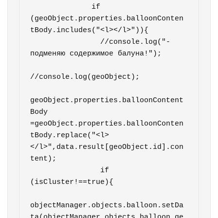
              if 
(geoObject.properties.balloonConten
tBody.includes("<l></l>")){

                //console.log("-
подменяю содержимое балуна!");  

//console.log(geoObject);

geoObject.properties.balloonContent
Body 
=geoObject.properties.balloonConten
tBody.replace("<l>
</l>",data.result[geoObject.id].con
tent);      

                if 
(isCluster!==true){

objectManager.objects.balloon.setDa
ta(objectManager.objects.balloon.ge