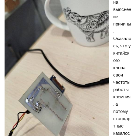
на
выяснен
ие
причины
.
Оказало
сь, что у
китайск
ого
клона
свои
частоты
работы
кремния
, а
потому
стандар
тные
казалос