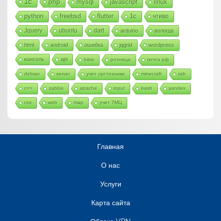
1с
php
mysql
javascript
linux
python
freebsd
flutter
1c
чтиво
Jquery
ubuntu
dart
arduino
вологда
html
android
ошибка
jqgrid
wordpress
консоль
api
bitrix
розница
почта рф
debian
server
учет оргтехники
minecraft
ssh
c++
zabbix
apache
input
bash
yandex
css
web
map
учет ТМЦ
Главная
О нас
Услуги
Карта сайта