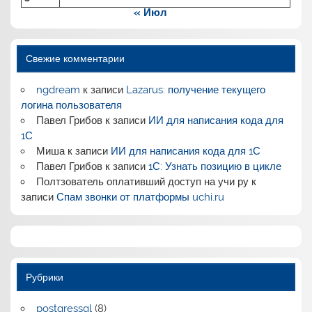
« Июл
Свежие комментарии
ngdream
к записи
Lazarus: получение текущего
логина пользователя
Павел Грибов
к записи
ИИ для написания кода для
1С
Миша
к записи
ИИ для написания кода для 1С
Павел Грибов
к записи
1С: Узнать позицию в цикле
Полтзователь оплативший доступ на учи ру
к
записи
Спам звонки от платформы uchi.ru
Рубрики
postgressql
(8)