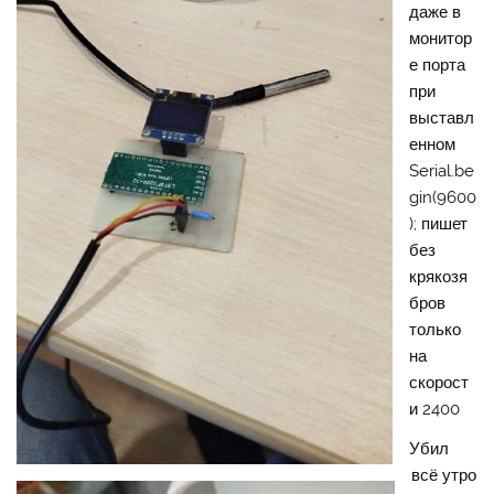
даже в
монитор
е порта
при
выставл
енном
Serial.be
gin(9600
); пишет
без
крякозя
бров
только
на
скорост
и 2400
Убил
всё утро