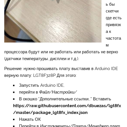
ь бы
скетчи
где есть
привязк
а к
частота
м
процессора будут или не работать или работать не верно
(датчики температуры, дисплеи и т.д.).
Решение: нужно прошивать плату выставив в Arduino IDE
верную плату: LGT8F328P Для этого:
Запустить Arduino IDE,
перейти в
Файл/Настройки/
В окошко “Дополнительные ссылки…” Вставить
https://raw.githubusercontent.com/dbuezas/lgt8fx
/master/package_lgt8fx_index.json
Нажать ОК
Перейти в
Инструменты/Плата/Менеджер плат…