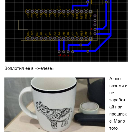
Воплотил её в «железе»:
А оно
возьми и
не
заработ
ай при
прошивк
е. Мало
того,