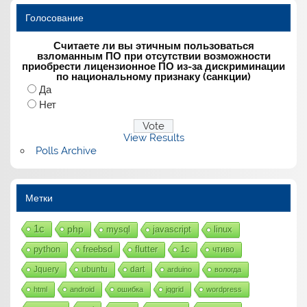
Голосование
Считаете ли вы этичным пользоваться
взломанным ПО при отсутствии возможности
приобрести лицензионное ПО из-за дискриминации
по национальному признаку (санкции)
Да
Нет
View Results
Polls Archive
Метки
1с
php
mysql
javascript
linux
python
freebsd
flutter
1c
чтиво
Jquery
ubuntu
dart
arduino
вологда
html
android
ошибка
jqgrid
wordpress