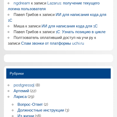
ngdream
к записи
Lazarus: получение текущего
логина пользователя
Павел Грибов
к записи
ИИ для написания кода для
1С
Миша
к записи
ИИ для написания кода для 1С
Павел Грибов
к записи
1С: Узнать позицию в цикле
Полтзователь оплативший доступ на учи ру
к
записи
Спам звонки от платформы uchi.ru
Рубрики
postgressql
(8)
Артемий
(22)
Лариса
(29)
Вопрос-Ответ
(2)
Должностные инструкции
(3)
Из жизни
(18)