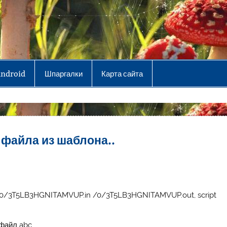
Android
Шпаргалки
Карта сайта
 файла из шаблона..
at /0/3T5LB3HGNITAMVUP.in /0/3T5LB3HGNITAMVUP.out, script
 файл abc.