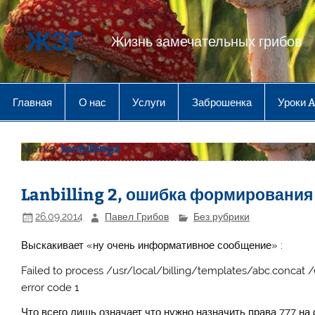
Перейти
к
содержимому
ЖЗГ
Жизнь замечательных грибов
Главная
О нас
Услуги
Заброшенка
Уроки 
Метка:
lanbilling2
Lanbilling 2, ошибка формирования
26.09.2014
Павел Грибов
Без рубрики
Выскакивает «ну очень информативное сообщение» :
Failed to process /usr/local/billing/templates/abc.conc
error code 1
Что всего лишь означает что нужно назначить права 777 на