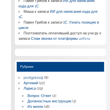
Павел Грибов
к записи
ИИ для написания
кода для 1С
Миша
к записи
ИИ для написания кода для
1С
Павел Грибов
к записи
1С: Узнать позицию в
цикле
Полтзователь оплативший доступ на учи ру
к
записи
Спам звонки от платформы uchi.ru
Рубрики
postgressql
(8)
Артемий
(22)
Лариса
(29)
Вопрос-Ответ
(2)
Должностные инструкции
(3)
Из жизни
(18)