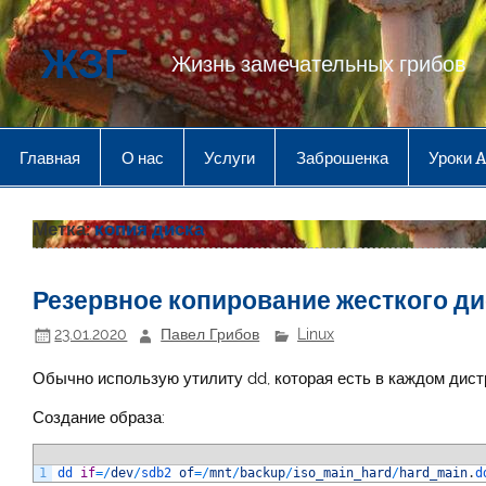
Перейти
к
содержимому
ЖЗГ
Жизнь замечательных грибов
Главная
О нас
Услуги
Заброшенка
Уроки 
Метка:
копия диска
Резервное копирование жесткого ди
23.01.2020
Павел Грибов
Linux
Обычно использую утилиту dd, которая есть в каждом дист
Создание образа:
1
dd 
if
=
/
dev
/
sdb2 
of
=
/
mnt
/
backup
/
iso_main_hard
/
hard_main
.
d