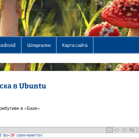
Android
Шпаргалки
Карта сайта
ска в Ubuntu
рибутиве в «Базе».
d 
bs
=
1M
conv
=
noerror