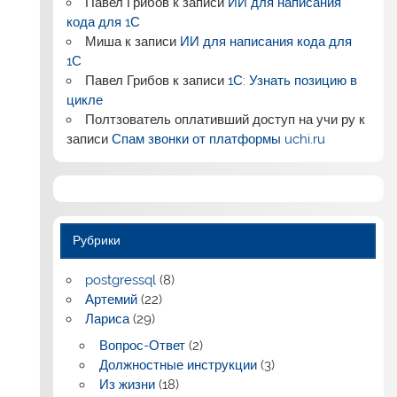
Павел Грибов
к записи
ИИ для написания
кода для 1С
Миша
к записи
ИИ для написания кода для
1С
Павел Грибов
к записи
1С: Узнать позицию в
цикле
Полтзователь оплативший доступ на учи ру
к
записи
Спам звонки от платформы uchi.ru
Рубрики
postgressql
(8)
Артемий
(22)
Лариса
(29)
Вопрос-Ответ
(2)
Должностные инструкции
(3)
Из жизни
(18)