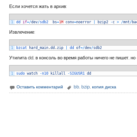
Если хочется жать в архив:
1
dd 
if
=
/
dev
/
sdb2  
bs
=
1M
conv
=
noerror
|
bzip2
-
c
>
/
mnt
/
ba
Извлечение:
1
bzcat 
hard_main
.
dd
.
zip
|
dd 
of
=
/
dev
/
sdb2
Утилита dd, в консоль во время работы ничего не пишет, но 
1
sudo 
watch
-
n10 
killall
-
SIGUSR1 
dd
Оставить комментарий
bb
,
bzip
,
копия диска