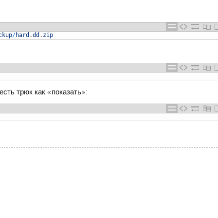
ckup
/
hard
.
dd
.
zip
есть трюк как «показать»: