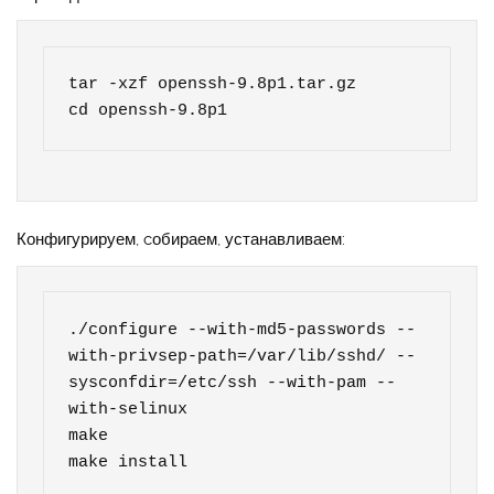
tar -xzf openssh-9.8p1.tar.gz

cd openssh-9.8p1
Конфигурируем, cобираем, устанавливаем:
./configure --with-md5-passwords --
with-privsep-path=/var/lib/sshd/ --
sysconfdir=/etc/ssh --with-pam --
with-selinux

make

make install