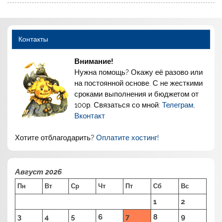
Контакты
Внимание!
Нужна помощь? Окажу её разово или
на постоянной основе. С не жесткими
сроками выполнения и бюджетом от
100р. Связаться со мной:
Телеграм
,
Вконтакт
Хотите отблагодарить?
Оплатите хостинг!
Август 2026
Пн
Вт
Ср
Чт
Пт
Сб
Вс
1
2
3
4
5
6
7
8
9