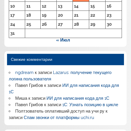
10
11
12
13
14
15
16
17
18
19
20
21
22
23
24
25
26
27
28
29
30
31
« Июл
Свежие комментарии
ngdream
к записи
Lazarus: получение текущего
логина пользователя
Павел Грибов
к записи
ИИ для написания кода для
1С
Миша
к записи
ИИ для написания кода для 1С
Павел Грибов
к записи
1С: Узнать позицию в цикле
Полтзователь оплативший доступ на учи ру
к
записи
Спам звонки от платформы uchi.ru