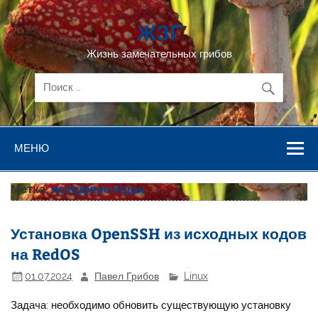
Перейти
к
ЖЗГ
содержимому
Жизнь замечательных грибов
МЕНЮ
Метка:
исходные коды
Установка OpenSSH из исходных кодов
на RedOS
01.07.2024
Павел Грибов
Linux
Задача: необходимо обновить существующую установку