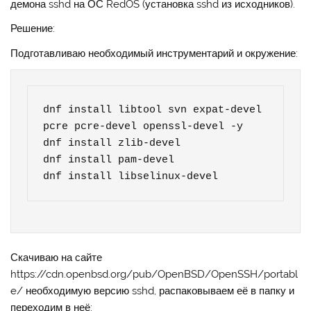
демона sshd на ОС RedOS (установка sshd из исходников).
Решение:
Подготавливаю необходимый инструментарий и окружение:
dnf install libtool svn expat-devel 
pcre pcre-devel openssl-devel -y

dnf install zlib-devel

dnf install pam-devel

dnf install libselinux-devel
Скачиваю на сайте
https://cdn.openbsd.org/pub/OpenBSD/OpenSSH/portabl
e/ необходимую версию sshd, распаковываем её в папку и
переходим в неё: