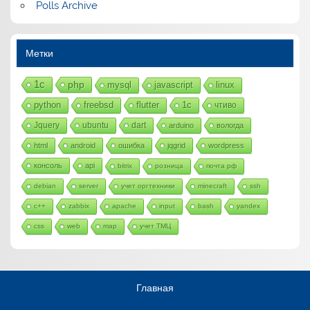
Polls Archive
Метки
1с
php
mysql
javascript
linux
python
freebsd
flutter
1c
чтиво
Jquery
ubuntu
dart
arduino
вологда
html
android
ошибка
jqgrid
wordpress
консоль
api
bitrix
розница
почта рф
debian
server
учет оргтехники
minecraft
ssh
c++
zabbix
apache
input
bash
yandex
css
web
map
учет ТМЦ
Главная