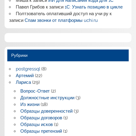
Миша
к записи
ИИ для написания кода для 1С
Павел Грибов
к записи
1С: Узнать позицию в цикле
Полтзователь оплативший доступ на учи ру
к
записи
Спам звонки от платформы uchi.ru
Рубрики
postgressql
(8)
Артемий
(22)
Лариса
(29)
Вопрос-Ответ
(2)
Должностные инструкции
(3)
Из жизни
(18)
Образцы доверенностей
(3)
Образцы договоров
(1)
Образцы исков
(1)
Образцы претензий
(1)