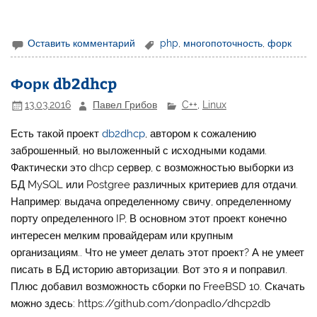
Оставить комментарий
php
,
многопоточность
,
форк
Форк db2dhcp
13.03.2016
Павел Грибов
C++
,
Linux
Есть такой проект
db2dhcp
, автором к сожалению
заброшенный, но выложенный с исходными кодами.
Фактически это dhcp сервер, с возможностью выборки из
БД MySQL или Postgree различных критериев для отдачи.
Например: выдача определенному свичу, определенному
порту определенного IP, В основном этот проект конечно
интересен мелким провайдерам или крупным
организациям.. Что не умеет делать этот проект? А не умеет
писать в БД историю авторизации. Вот это я и поправил.
Плюс добавил возможность сборки по FreeBSD 10. Скачать
можно здесь: https://github.com/donpadlo/dhcp2db