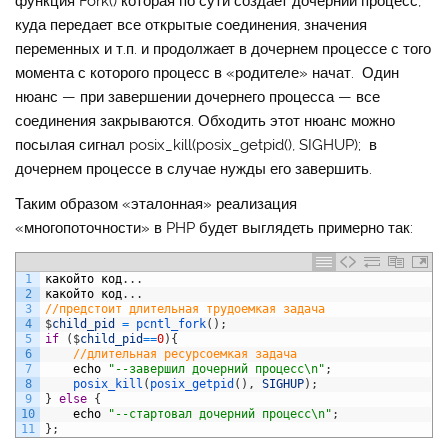
функция Fork() которая по сути создает дочерний процесс,
куда передает все открытые соединения, значения
переменных и т.п. и продолжает в дочернем процессе с того
момента с которого процесс в «родителе» начат. Один
нюанс — при завершении дочернего процесса — все
соединения закрываются. Обходить этот нюанс можно
посылая сигнал posix_kill(posix_getpid(), SIGHUP); в
дочернем процессе в случае нужды его завершить.
Таким образом «эталонная» реализация
«многопоточности» в PHP будет выглядеть примерно так:
1
какойто
код
.
.
.
2
какойто
код
.
.
.
3
//предстоит длительная трудоемкая задача
4
$
child_pid
=
pcntl_fork
(
)
;
5
if
(
$
child_pid
==
0
)
{
6
//длительная ресурсоемкая задача
7
echo
"--завершил дочерний процесс\n"
;
8
posix_kill
(
posix_getpid
(
)
,
SIGHUP
)
;
9
}
else
{
10
echo
"--стартовал дочерний процесс\n"
;
11
}
;