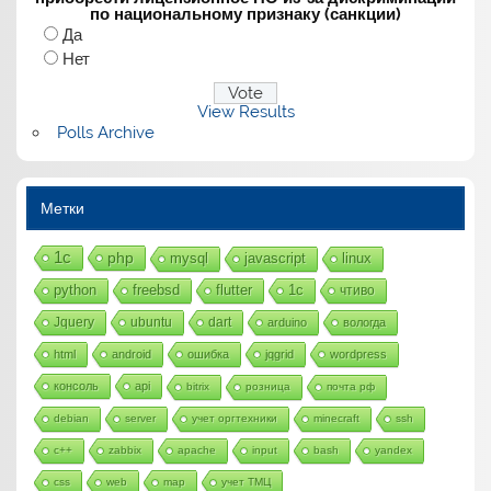
по национальному признаку (санкции)
Да
Нет
View Results
Polls Archive
Метки
1с
php
mysql
javascript
linux
python
freebsd
flutter
1c
чтиво
Jquery
ubuntu
dart
arduino
вологда
html
android
ошибка
jqgrid
wordpress
консоль
api
bitrix
розница
почта рф
debian
server
учет оргтехники
minecraft
ssh
c++
zabbix
apache
input
bash
yandex
css
web
map
учет ТМЦ