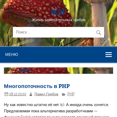
Перейти
к
ЖЗГ
содержимому
Жизнь замечательных грибов
МЕНЮ
Метка:
форк
Многопоточность в PHP
28.12.2020
Павел Грибов
PHP
Ну как известно штатно её нет (с). А иногда очень хочется.
Предлагаемая пока альтернатива разработчками —