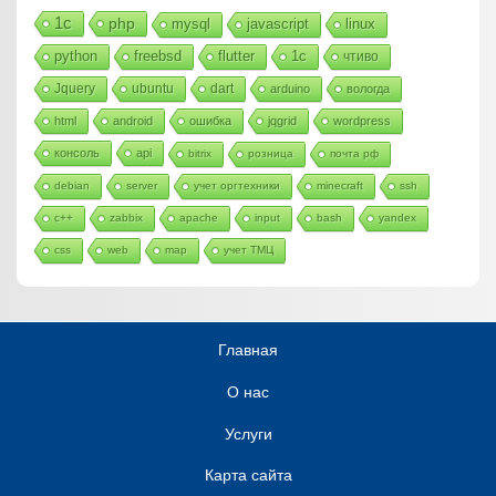
1с
php
mysql
javascript
linux
python
freebsd
flutter
1c
чтиво
Jquery
ubuntu
dart
arduino
вологда
html
android
ошибка
jqgrid
wordpress
консоль
api
bitrix
розница
почта рф
debian
server
учет оргтехники
minecraft
ssh
c++
zabbix
apache
input
bash
yandex
css
web
map
учет ТМЦ
Главная
О нас
Услуги
Карта сайта