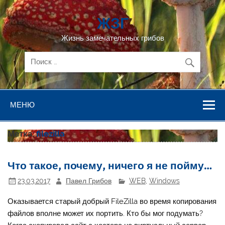
Перейти
к
ЖЗГ
содержимому
Жизнь замечательных грибов
МЕНЮ
Метка:
filezilla
Что такое, почему, ничего я не пойму…
23.03.2017
Павел Грибов
WEB
,
Windows
Оказывается старый добрый FileZilla во время копирования
файлов вполне может их портить. Кто бы мог подумать?