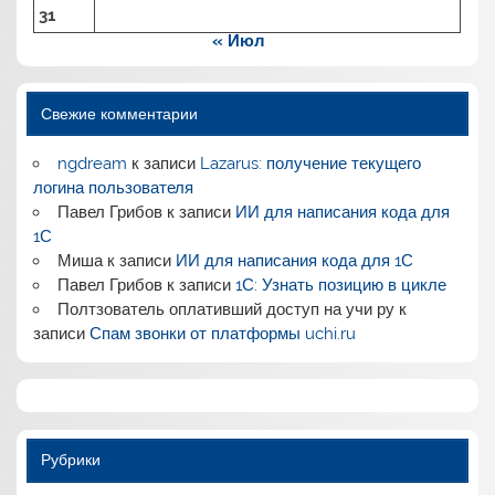
31
« Июл
Свежие комментарии
ngdream
к записи
Lazarus: получение текущего
логина пользователя
Павел Грибов
к записи
ИИ для написания кода для
1С
Миша
к записи
ИИ для написания кода для 1С
Павел Грибов
к записи
1С: Узнать позицию в цикле
Полтзователь оплативший доступ на учи ру
к
записи
Спам звонки от платформы uchi.ru
Рубрики