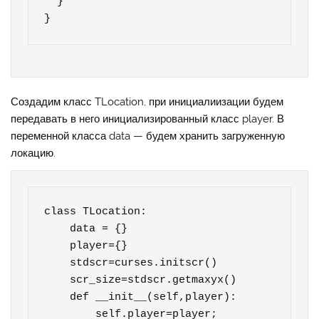
  }

}
Создадим класс TLocation, при инициалиизации будем
передавать в него инициализированный класс player. В
переменной класса data — будем хранить загруженную
локацию.
class TLocation:

    data = {}

    player={}

    stdscr=curses.initscr()

    scr_size=stdscr.getmaxyx()

    def __init__(self,player):

        self.player=player;
