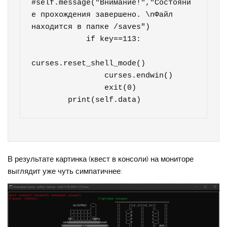
#self.message("Внимание!","Состояни
е прохождения завершено. \nФайл 
находится в папке /saves")

            if key==113:

curses.reset_shell_mode()

                curses.endwin()

                exit(0)

        print(self.data)
В результате картинка (квест в консоли) на мониторе
выглядит уже чуть симпатичнее: