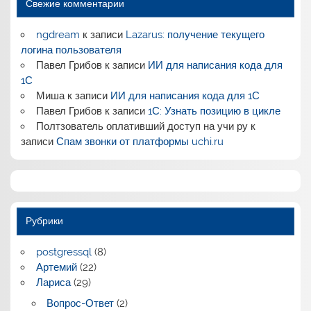
Свежие комментарии
ngdream
к записи
Lazarus: получение текущего
логина пользователя
Павел Грибов
к записи
ИИ для написания кода для
1С
Миша
к записи
ИИ для написания кода для 1С
Павел Грибов
к записи
1С: Узнать позицию в цикле
Полтзователь оплативший доступ на учи ру
к
записи
Спам звонки от платформы uchi.ru
Рубрики
postgressql
(8)
Артемий
(22)
Лариса
(29)
Вопрос-Ответ
(2)