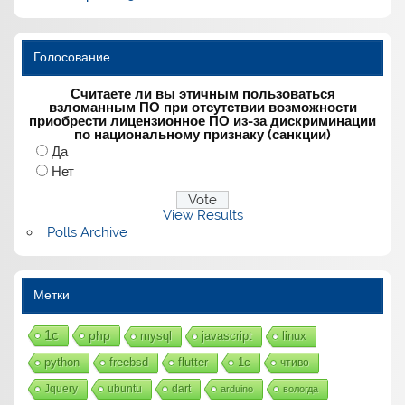
Голосование
Считаете ли вы этичным пользоваться
взломанным ПО при отсутствии возможности
приобрести лицензионное ПО из-за дискриминации
по национальному признаку (санкции)
Да
Нет
View Results
Polls Archive
Метки
1с
php
mysql
javascript
linux
python
freebsd
flutter
1c
чтиво
Jquery
ubuntu
dart
arduino
вологда