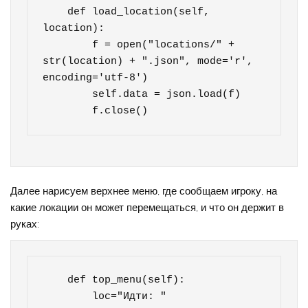
    def load_location(self, 
location):

        f = open("locations/" + 
str(location) + ".json", mode='r', 
encoding='utf-8')

        self.data = json.load(f)

        f.close()
Далее нарисуем верхнее меню, где сообщаем игроку, на
какие локации он может перемещаться, и что он держит в
руках:
    def top_menu(self):

        loc="Идти: "
