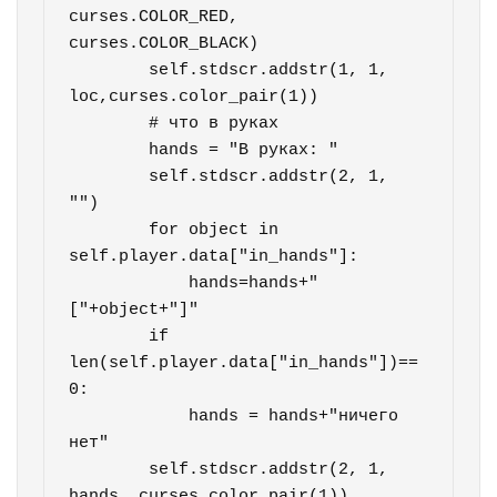
curses.COLOR_RED, 
curses.COLOR_BLACK)

        self.stdscr.addstr(1, 1, 
loc,curses.color_pair(1))

        # что в руках

        hands = "В руках: "

        self.stdscr.addstr(2, 1, 
"")

        for object in 
self.player.data["in_hands"]:

            hands=hands+"
["+object+"]"

        if 
len(self.player.data["in_hands"])==
0:

            hands = hands+"ничего 
нет"

        self.stdscr.addstr(2, 1, 
hands, curses.color_pair(1))