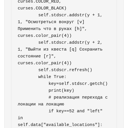
curses.COLOR_RED, 
curses.COLOR_BLACK)

        self.stdscr.addstr(y + 1, 
1, "Осмотреться вокруг [v] 
Применить что в руках [h]", 
curses.color_pair(4))

        self.stdscr.addstr(y + 2, 
1, "Выйти из квеста [q] Сохранить 
состояние [r]", 
curses.color_pair(4))

        self.stdscr.refresh()

        while True:

            key=self.stdscr.getch()

            print(key)

            # реализация перехода с 
локации на локацию

            if key==52 and "left" 
in 
self.data["available_locations"]:
