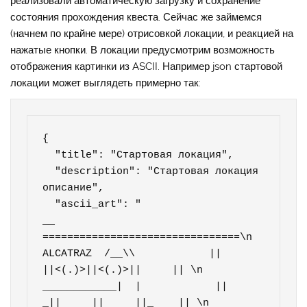
реализовали автоматическую загрузку и сохранение
состояния прохождения квеста. Сейчас же займемся
(начнем по крайне мере) отрисовкой локации, и реакцией на
нажатые кнопки. В локации предусмотрим возможность
отображения картинки из ASCII. Например json стартовой
локации может выглядеть примерно так:
{

  "title": "Стартовая локация",

  "description": "Стартовая локация 
описание",

  "ascii_art": "                    
__            
================================\n         
ALCATRAZ  /__\\            ||     
||<(.)>||<(.)>||     || \n       
____________|  |            ||    
_||     ||     ||_    || \n       