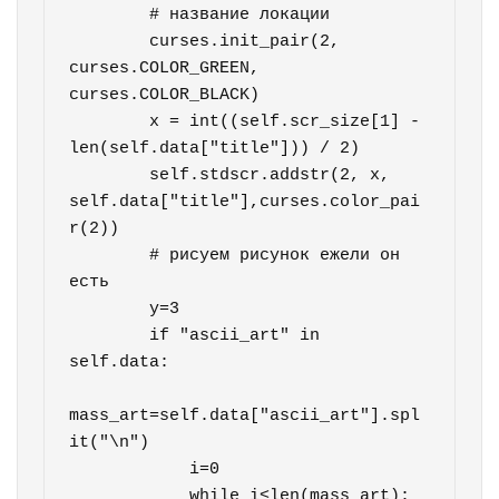
        # название локации

        curses.init_pair(2, 
curses.COLOR_GREEN, 
curses.COLOR_BLACK)

        x = int((self.scr_size[1] - 
len(self.data["title"])) / 2)

        self.stdscr.addstr(2, x, 
self.data["title"],curses.color_pai
r(2))

        # рисуем рисунок ежели он 
есть

        y=3

        if "ascii_art" in 
self.data:

mass_art=self.data["ascii_art"].spl
it("\n")

            i=0

            while i<len(mass_art):
