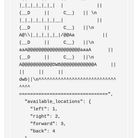
|_|_|_|_|_|_|  |            ||   
(__D     ||     C__)   || \n       
|_|_|_|_|_|_|__|            ||   
(__D     ||     C__)   ||\n      
A@\\|_|_|_|_|_|/@@Aa          ||   
(__D     ||     C__)   ||\n   
aaA@@@@@@@@@@@@@@@@@@@aaaA      ||   
(__D     ||     C__)   ||\n  
A@@@@@@@@@@@DWB@@@@@@@@@@@@A     ||     
||     ||     ||  
dwb||\n^^^^^^^^^^^^^^^^^^^^^^^^^^^^
^^^^  
================================",

  "available_locations": {

    "left": 1,

    "right": 2,

    "forward": 3,

    "back": 4
