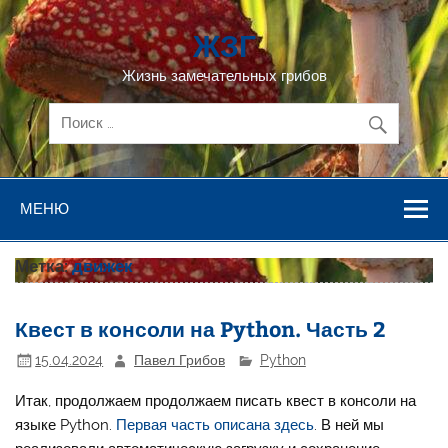
Перейти
к
ЖЗГ
содержимому
Жизнь замечательных грибов
МЕНЮ
Метка:
движек
Квест в консоли на Python. Часть 2
15.04.2024
Павел Грибов
Python
Итак, продолжаем продолжаем писать квест в консоли на
языке Python.
Первая часть описана здесь
. В ней мы