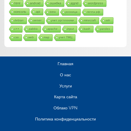
html
android
ошибка
jqgrid
wordpress
консоль
api
bitrix
розница
почта рф
debian
server
учет оргтехники
minecraft
ssh
c++
zabbix
apache
input
bash
yandex
css
web
map
учет ТМЦ
Главная
О нас
Услуги
Карта сайта
Облако VPN
Политика конфиденциальности