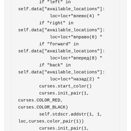
        if "left" in 
self.data["available_locations"]:

            loc=loc+"влево(4) "

        if "right" in 
self.data["available_locations"]:

            loc=loc+"вправо(6) "

        if "forward" in 
self.data["available_locations"]:

            loc=loc+"вперед(8) "

        if "back" in 
self.data["available_locations"]:

            loc=loc+"назад(2) "

        curses.start_color()

        curses.init_pair(1, 
curses.COLOR_RED, 
curses.COLOR_BLACK)

        self.stdscr.addstr(1, 1, 
loc,curses.color_pair(1))

        curses.init_pair(1, 