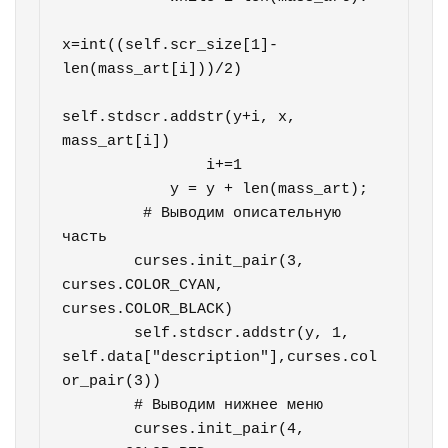
x=int((self.scr_size[1]-
len(mass_art[i]))/2)

self.stdscr.addstr(y+i, x, 
mass_art[i])

                i+=1

            y = y + len(mass_art);

         # Выводим описательную 
часть

        curses.init_pair(3, 
curses.COLOR_CYAN, 
curses.COLOR_BLACK)

        self.stdscr.addstr(y, 1, 
self.data["description"],curses.col
or_pair(3))

        # Выводим нижнее меню

        curses.init_pair(4, 