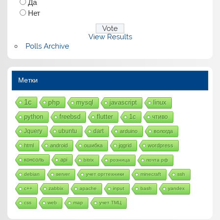
Да
Нет
View Results
Polls Archive
Метки
1с
php
mysql
javascript
linux
python
freebsd
flutter
1c
чтиво
Jquery
ubuntu
dart
arduino
вологда
html
android
ошибка
jqgrid
wordpress
консоль
api
bitrix
розница
почта рф
debian
server
учет оргтехники
minecraft
ssh
c++
zabbix
apache
input
bash
yandex
css
web
map
учет ТМЦ