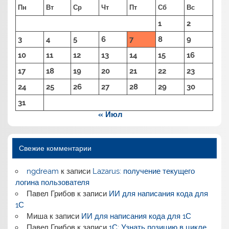
Пн
Вт
Ср
Чт
Пт
Сб
Вс
1
2
3
4
5
6
7
8
9
10
11
12
13
14
15
16
17
18
19
20
21
22
23
24
25
26
27
28
29
30
31
« Июл
Свежие комментарии
ngdream
к записи
Lazarus: получение текущего
логина пользователя
Павел Грибов
к записи
ИИ для написания кода для
1С
Миша
к записи
ИИ для написания кода для 1С
Павел Грибов
к записи
1С: Узнать позицию в цикле