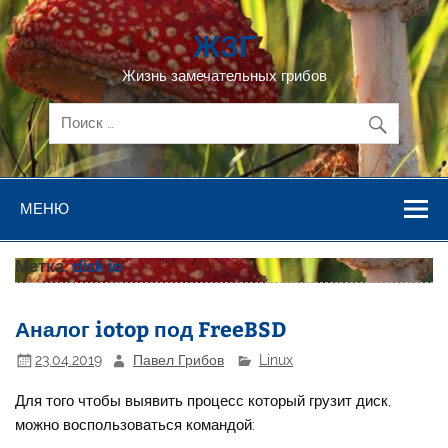
Перейти
к
ЖЗГ
содержимому
Жизнь замечательных грибов
МЕНЮ
Метка:
disk io
Аналог iotop под FreeBSD
23.04.2019
Павел Грибов
Linux
Для того чтобы выявить процесс который грузит диск,
можно воспользоваться командой: