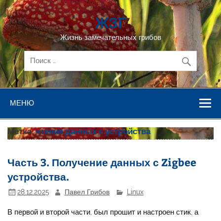
Перейти
к
ЖЗГ
содержимому
Жизнь замечательных грибов
МЕНЮ
Метка:
чтение данных с устройства
Часть 3. Получение данных с Zigbee
устройства.
28.12.2025
Павел Грибов
Linux
В первой и второй части, был прошит и настроен стик, а