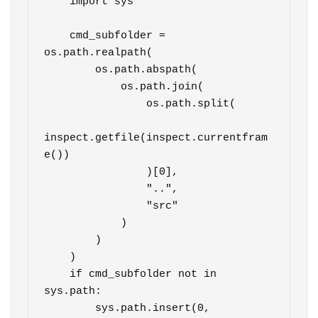
    import sys

    cmd_subfolder = 
os.path.realpath(

        os.path.abspath(

            os.path.join(

                os.path.split(

inspect.getfile(inspect.currentfram
e())

                )[0],

                "..",

                "src"

            )

        )

    )

    if cmd_subfolder not in 
sys.path:

        sys.path.insert(0, 