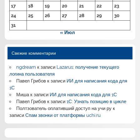
17
18
19
20
21
22
23
24
25
26
27
28
29
30
31
« Июл
Свежие комментарии
ngdream
к записи
Lazarus: получение текущего
логина пользователя
Павел Грибов
к записи
ИИ для написания кода для
1С
Миша
к записи
ИИ для написания кода для 1С
Павел Грибов
к записи
1С: Узнать позицию в цикле
Полтзователь оплативший доступ на учи ру
к
записи
Спам звонки от платформы uchi.ru