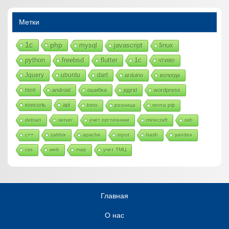
Метки
1с
php
mysql
javascript
linux
python
freebsd
flutter
1c
чтиво
Jquery
ubuntu
dart
arduino
вологда
html
android
ошибка
jqgrid
wordpress
консоль
api
bitrix
розница
почта рф
debian
server
учет оргтехники
minecraft
ssh
c++
zabbix
apache
input
bash
yandex
css
web
map
учет ТМЦ
Главная
О нас