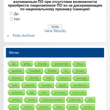
взломанным ПО при отсутствии возможности
приобрести лицензионное ПО из-за дискриминации
по национальному признаку (санкции)
Да
Нет
View Results
Polls Archive
Метки
1с
php
mysql
javascript
linux
python
freebsd
flutter
1c
чтиво
Jquery
ubuntu
dart
arduino
вологда
html
android
ошибка
jqgrid
wordpress
консоль
api
bitrix
розница
почта рф
debian
server
учет оргтехники
minecraft
ssh
c++
zabbix
apache
input
bash
yandex