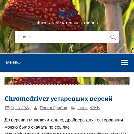
Перейти
к
ЖЗГ
содержимому
Жизнь замечательных грибов
МЕНЮ
Метка:
chromedriver
Chromedriver устаревших версий
24.10.2024
Павел Грибов
Linux
,
WEB
До версии 114 включительно, драйвера для тестирования
можно было скачать по ссылке