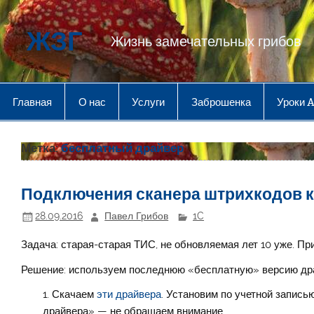
Перейти
к
содержимому
ЖЗГ
Жизнь замечательных грибов
Главная
О нас
Услуги
Заброшенка
Уроки 
Метка:
бесплатный драйвер
Подключения сканера штрихкодов 
28.09.2016
Павел Грибов
1C
Задача: старая-старая ТИС, не обновляемая лет 10 уже. П
Решение: используем последнюю «бесплатную» версию др
Скачаем
эти драйвера
. Установим по учетной запись
драйвера» — не обращаем внимание