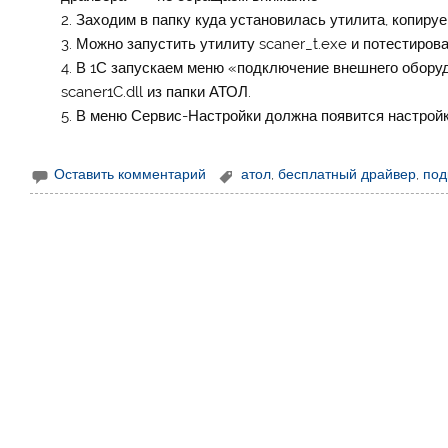
Заходим в папку куда установилась утилита, копиру
Можно запустить утилиту scaner_t.exe и потестирова
В 1С запускаем меню «подключение внешнего оборудо
scaner1C.dll из папки АТОЛ.
В меню Сервис-Настройки должна появится настройк
Оставить комментарий
атол
,
бесплатный драйвер
,
под