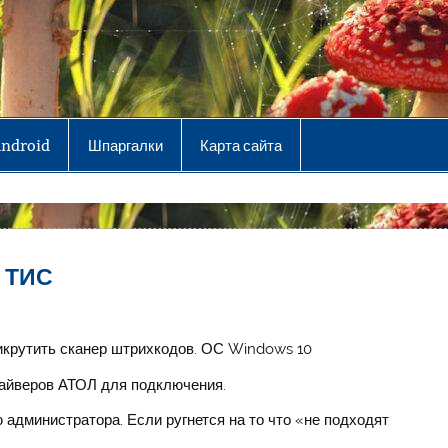
Android
Шпаргалки
Карта сайта
к ТИС
рикрутить сканер штрихкодов. ОС Windows 10
айверов АТОЛ для подключения.
ю администратора. Если ругнется на то что «не подходят