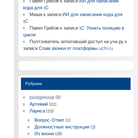
Павел Грибов
к записи
ИИ для написания
кода для 1С
Миша
к записи
ИИ для написания кода для
1С
Павел Грибов
к записи
1С: Узнать позицию в
цикле
Полтзователь оплативший доступ на учи ру
к
записи
Спам звонки от платформы uchi.ru
Рубрики
postgressql
(8)
Артемий
(22)
Лариса
(29)
Вопрос-Ответ
(2)
Должностные инструкции
(3)
Из жизни
(18)