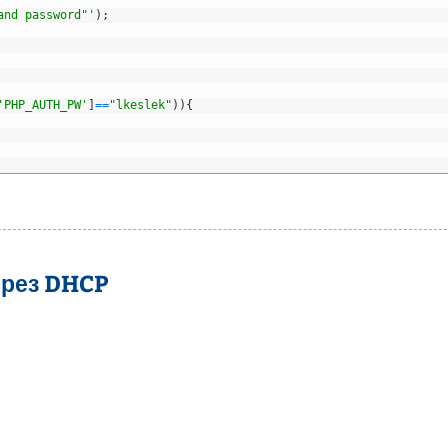
and password"'
)
;
'PHP_AUTH_PW'
]
==
"lkeslek"
)
)
{
ерез DHCP