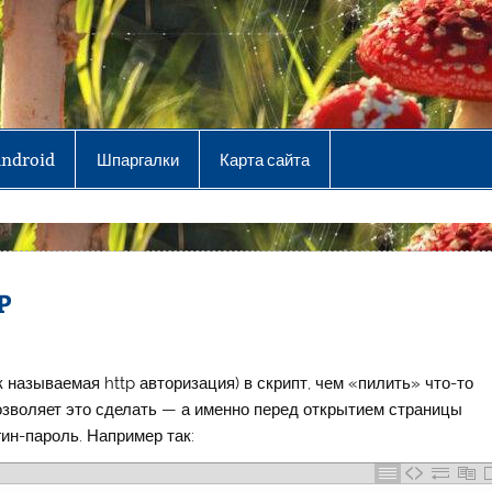
Android
Шпаргалки
Карта сайта
P
называемая http авторизация) в скрипт, чем «пилить» что-то
озволяет это сделать — а именно перед открытием страницы
ин-пароль. Например так: