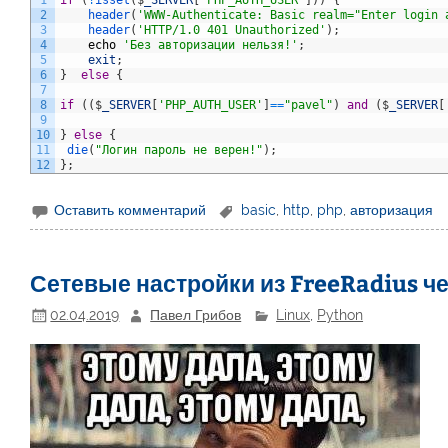
1
if
(
!
isset
(
$
_SERVER
[
'PHP_AUTH_USER'
]
)
)
{
2
header
(
'WWW-Authenticate: Basic realm="Enter login 
3
header
(
'HTTP/1.0 401 Unauthorized'
)
;
4
echo
'Без авторизации нельзя!'
;
5
exit
;
6
}
else
{
7
8
if
(
(
$
_SERVER
[
'PHP_AUTH_USER'
]
==
"pavel"
)
and
(
$
_SERVER
[
9
10
}
else
{
11
die
(
"Логин пароль не верен!"
)
;
12
}
;
Оставить комментарий
basic
,
http
,
php
,
авторизация
Сетевые настройки из FreeRadius ч
02.04.2019
Павел Грибов
Linux
,
Python