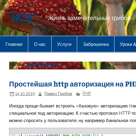
Перейти
к
содержимому
ЖЗГ
Жизнь замечательных грибов
Главная
О нас
Услуги
Заброшенка
Уроки 
Метка:
авторизация
Простейшая http авторизация на PH
14.10.2019
Павел Грибов
PHP
Иногда проще бывает встроить «базовую» авторизацию (так 
специальное под авторизацию. К счастью протокол HTTP п
можно спросить у пользователя…ну например банальное лог