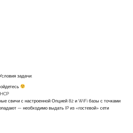
Условия задачи:
бойдетесь
DHCP
ные свичи с настроенной Опцией 82 и WiFi базы с точками
попадают — необходимо выдать IP из «гостевой» сети