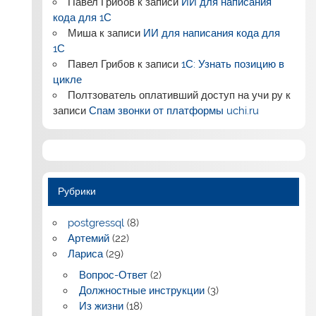
Павел Грибов
к записи
ИИ для написания
кода для 1С
Миша
к записи
ИИ для написания кода для
1С
Павел Грибов
к записи
1С: Узнать позицию в
цикле
Полтзователь оплативший доступ на учи ру
к
записи
Спам звонки от платформы uchi.ru
Рубрики
postgressql
(8)
Артемий
(22)
Лариса
(29)
Вопрос-Ответ
(2)
Должностные инструкции
(3)
Из жизни
(18)