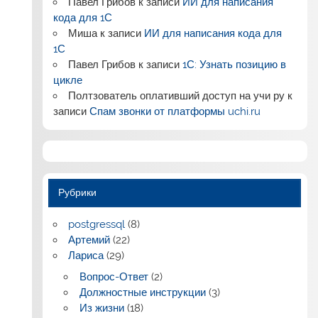
Павел Грибов
к записи
ИИ для написания
кода для 1С
Миша
к записи
ИИ для написания кода для
1С
Павел Грибов
к записи
1С: Узнать позицию в
цикле
Полтзователь оплативший доступ на учи ру
к
записи
Спам звонки от платформы uchi.ru
Рубрики
postgressql
(8)
Артемий
(22)
Лариса
(29)
Вопрос-Ответ
(2)
Должностные инструкции
(3)
Из жизни
(18)