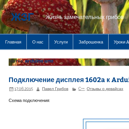
Перейти
к
содержимому
ЖЗГ
Жизнь замечательных грибов
Главная
О нас
Услуги
Заброшенка
Уроки 
Метка:
arduino uno
Подключение дисплея 1602a к Ardu
17.06.2015
Павел Грибов
C++
,
Отзывы о девайсах
Схема подключения: