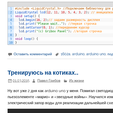
1
#include <LiquidCrystal.h> //Подключаем библиотеку для 
2
LiquidCrystal 
lcd
(
12
,
11
,
10
,
5
,
4
,
3
,
2
)
;
// инициализ
3
void
setup
(
)
{
4
lcd
.
begin
(
16
,
2
)
;
// задаем размерность дисплея
5
lcd
.
print
(
"Please wait.."
)
;
//первая строчка
6
lcd
.
setCursor
(
0
,
1
)
;
//передвинем курсор
7
lcd
.
print
(
"(c) Gribov Pavel"
)
;
//вторая строчка
8
}
9
void
loop
(
)
{
10
}
Оставить комментарий
1602a
,
arduino
,
arduino uno
,
по
Тренируюсь на котиках..
01.03.2015
Павел Грибов
Из жизни
Ну вот уже 2 дня как arduino uno у меня. Помигал светоди
пьезоэлементе «марио» и «звездные войны»..Научился изме
электрический запор воды для реализации дальнейшей сх