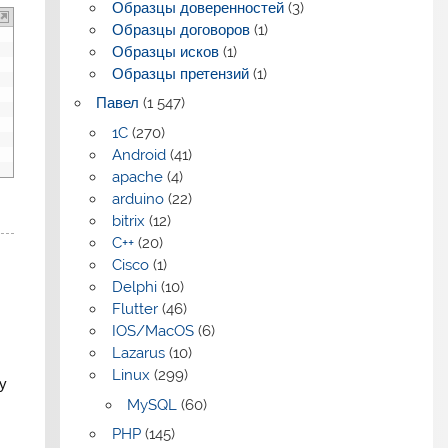
Образцы доверенностей
(3)
Образцы договоров
(1)
Образцы исков
(1)
Образцы претензий
(1)
Павел
(1 547)
1C
(270)
Android
(41)
apache
(4)
arduino
(22)
bitrix
(12)
C++
(20)
Cisco
(1)
Delphi
(10)
Flutter
(46)
IOS/MacOS
(6)
Lazarus
(10)
Linux
(299)
у
MySQL
(60)
PHP
(145)