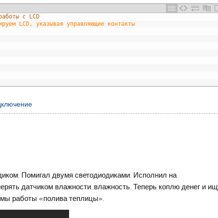
работы с LCD
ируем LCD, указывая управляющие контакты
дключение
одиком. Помигал двумя светодиодиками. Исполнил на
рять датчиком влажности..влажность. Теперь коплю денег и ищ
емы работы «полива теплицы».