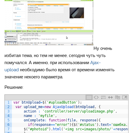
Ну очень
избитая тема, но тем не менее, сегодня чуть чуть
помучался. А именно, при использовании
Ajax-
upload
необходимо было время от времени изменять
значение некоего параметра.
Решение:
1
var
btnUpload
=
$
(
'#uploadButton'
)
;
2
var
upload_me
=
new
AjaxUpload
(
btnUpload
,
{
3
action
:
'controller/server/uploadimage.php'
,
4
name
:
'myfile'
,
5
onComplete
:
function
(
file
,
response
)
{
6
if
(
response
==
"error"
)
{
$
(
'#status'
)
.
text
=
'ошибка..'
7
$
(
"#photoid"
)
.
html
(
'<img src=images/photo/'
+
response