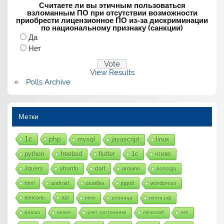
Считаете ли вы этичным пользоваться
взломанным ПО при отсутствии возможности
приобрести лицензионное ПО из-за дискриминации
по национальному признаку (санкции)
Да
Нет
View Results
Polls Archive
Метки
1с
php
mysql
javascript
linux
python
freebsd
flutter
1c
чтиво
Jquery
ubuntu
dart
arduino
вологда
html
android
ошибка
jqgrid
wordpress
консоль
api
bitrix
розница
почта рф
debian
server
учет оргтехники
minecraft
ssh