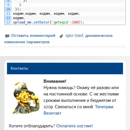
8
}
;
9
}
10
}
)
;
11
кодим
,
кодим
,
кодим
,
кодим
,
кодим
,
12
кодим
,
13
upload_me
.
setData
(
{
'geteqid'
:
100
}
)
;
Оставить комментарий
ajax-load
,
динамическое
,
изменение параметров
Контакты
Внимание!
Нужна помощь? Окажу её разово или
на постоянной основе. С не жесткими
сроками выполнения и бюджетом от
100р. Связаться со мной:
Телеграм
,
Вконтакт
Хотите отблагодарить?
Оплатите хостинг!