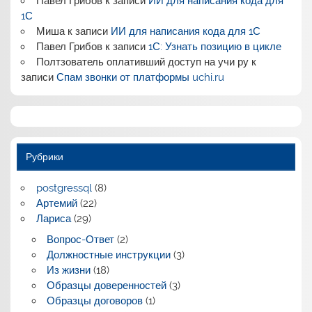
Павел Грибов
к записи
ИИ для написания кода для
1С
Миша
к записи
ИИ для написания кода для 1С
Павел Грибов
к записи
1С: Узнать позицию в цикле
Полтзователь оплативший доступ на учи ру
к
записи
Спам звонки от платформы uchi.ru
Рубрики
postgressql
(8)
Артемий
(22)
Лариса
(29)
Вопрос-Ответ
(2)
Должностные инструкции
(3)
Из жизни
(18)
Образцы доверенностей
(3)
Образцы договоров
(1)