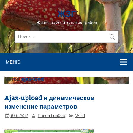
Перейти
к
ЖЗГ
содержимому
Жизнь замечательных грибов
МЕНЮ
Метка:
ajax-load
Ajax-upload и динамическое
изменение параметров
16.11.2012
Павел Грибов
WEB