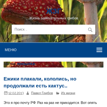
Перейти
к
ЖЗГ
содержимому
Жизнь замечательных грибов
МЕНЮ
Метка:
посылка
Ежики плакали, кололись, но
продолжали есть кактус..
12.02.2013
Павел Грибов
Из жизни
Это я про почту РФ. Раз на раз не приходится. Вот опять