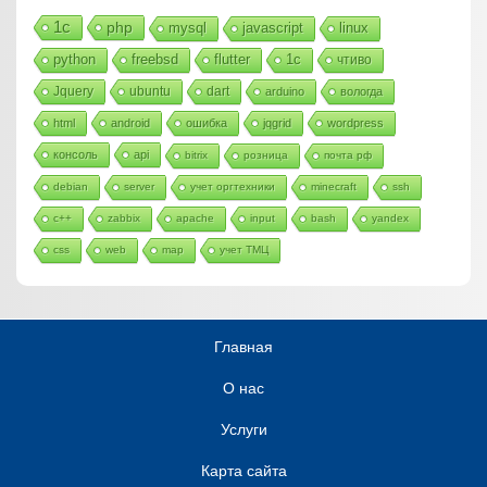
1с
php
mysql
javascript
linux
python
freebsd
flutter
1c
чтиво
Jquery
ubuntu
dart
arduino
вологда
html
android
ошибка
jqgrid
wordpress
консоль
api
bitrix
розница
почта рф
debian
server
учет оргтехники
minecraft
ssh
c++
zabbix
apache
input
bash
yandex
css
web
map
учет ТМЦ
Главная
О нас
Услуги
Карта сайта