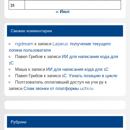
31
« Июл
Свежие комментарии
ngdream
к записи
Lazarus: получение текущего
логина пользователя
Павел Грибов
к записи
ИИ для написания кода для
1С
Миша
к записи
ИИ для написания кода для 1С
Павел Грибов
к записи
1С: Узнать позицию в цикле
Полтзователь оплативший доступ на учи ру
к
записи
Спам звонки от платформы uchi.ru
Рубрики