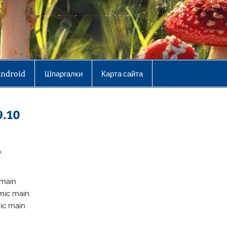
Android
Шпаргалки
Карта сайта
9.10
.
 main
mic main
ic main