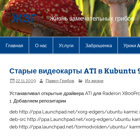
Перейти
к
содержимому
ЖЗГ
Жизнь замечательных грибов
Главная
О нас
Услуги
Заброшенка
Уроки 
Старые видеокарты ATI в Kubuntu 
22.11.2009
Павел Грибов
Из жизни
Устанавливал открытые драйвера ATI для Raderon X800Pro
1. Добавляем репозитарии
deb http://ppa.Launchpad.net/xorg-edgers/ubuntu karmic
deb-src http://ppa.Launchpad.net/xorg-edgers/ubuntu kar
deb http://ppa.launchpad.net/tormodvolden/ubuntu/ karm