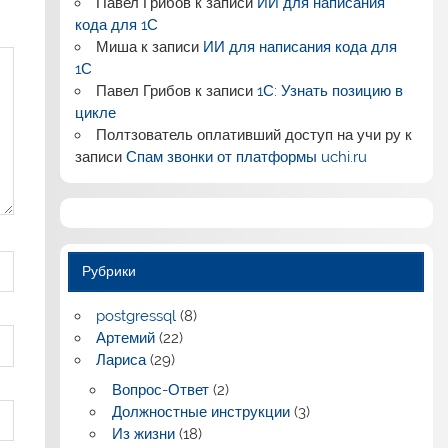
Павел Грибов
к записи
ИИ для написания
кода для 1С
Миша
к записи
ИИ для написания кода для
1С
Павел Грибов
к записи
1С: Узнать позицию в
цикле
Полтзователь оплативший доступ на учи ру
к
записи
Спам звонки от платформы uchi.ru
Рубрики
postgressql
(8)
Артемий
(22)
Лариса
(29)
Вопрос-Ответ
(2)
Должностные инструкции
(3)
Из жизни
(18)