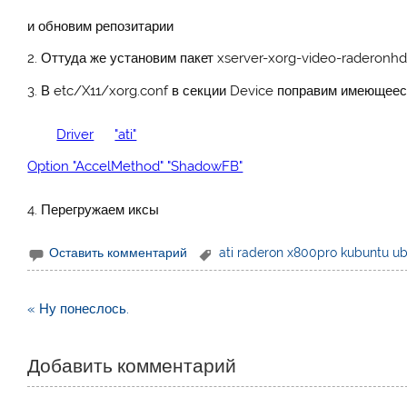
и обновим репозитарии
2. Оттуда же установим пакет xserver-xorg-video-raderonhd
3. В etc/X11/xorg.conf в секции Device поправим имеющее
Driver
"ati"
Option "AccelMethod" "ShadowFB"
4. Перегружаем иксы
Оставить комментарий
ati raderon x800pro kubuntu ub
Навигация
« Ну понеслось.
по
записям
Добавить комментарий