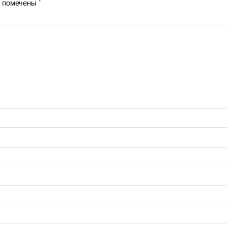
я помечены
*