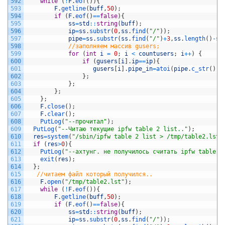
592
while
(
!
F
.
eof
(
)
)
{
593
F
.
getline
(
buff
,
50
)
;
594
if
(
F
.
eof
(
)
==
false
)
{
595
ss
=
std
::
string
(
buff
)
;
596
ip
=
ss
.
substr
(
0
,
ss
.
find
(
"/"
)
)
;
597
pipe
=
ss
.
substr
(
ss
.
find
(
"/"
)
+
3
,
ss
.
length
(
)
-
ss
598
//заполняем массив gusers;
599
for
(
int
i
=
0
;
i
<
countusers
;
i
++
)
{
600
if
(
gusers
[
i
]
.
ip
==
ip
)
{
601
gusers
[
i
]
.
pipe_in
=
atoi
(
pipe
.
c_str
(
)
)
;
602
}
;
603
}
;
604
}
;
605
}
;
606
F
.
close
(
)
;
607
F
.
clear
(
)
;
608
PutLog
(
"--прочитал"
)
;
609
PutLog
(
"--Читаю текущие ipfw table 2 list.."
)
;
610
res
=
system
(
"/sbin/ipfw table 2 list > /tmp/table2.lst"
611
if
(
res
>
0
)
{
612
PutLog
(
"--ахтунг. не получилось считать ipfw table 2
613
exit
(
res
)
;
614
}
;
615
//читаем файл который получился..    
616
F
.
open
(
"/tmp/table2.lst"
)
;
617
while
(
!
F
.
eof
(
)
)
{
618
F
.
getline
(
buff
,
50
)
;
619
if
(
F
.
eof
(
)
==
false
)
{
620
ss
=
std
::
string
(
buff
)
;
621
ip
=
ss
.
substr
(
0
,
ss
.
find
(
"/"
)
)
;