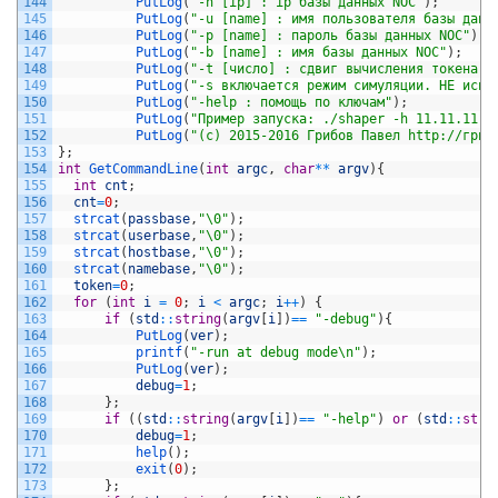
144
PutLog
(
"-h [ip] : ip базы данных NOC"
)
;
145
PutLog
(
"-u [name] : имя пользователя базы данн
146
PutLog
(
"-p [name] : пароль базы данных NOC"
)
;
147
PutLog
(
"-b [name] : имя базы данных NOC"
)
;
148
PutLog
(
"-t [число] : сдвиг вычисления токена в
149
PutLog
(
"-s включается режим симуляции. НЕ испо
150
PutLog
(
"-help : помощь по ключам"
)
;
151
PutLog
(
"Пример запуска: ./shaper -h 11.11.11.1
152
PutLog
(
"(c) 2015-2016 Грибов Павел http://гриб
153
}
;
154
int
GetCommandLine
(
int
argc
,
char
*
*
argv
)
{
155
int
cnt
;
156
cnt
=
0
;
157
strcat
(
passbase
,
"\0"
)
;
158
strcat
(
userbase
,
"\0"
)
;
159
strcat
(
hostbase
,
"\0"
)
;
160
strcat
(
namebase
,
"\0"
)
;
161
token
=
0
;
162
for
(
int
i
=
0
;
i
<
argc
;
i
++
)
{
163
if
(
std
::
string
(
argv
[
i
]
)
==
"-debug"
)
{
164
PutLog
(
ver
)
;
165
printf
(
"-run at debug mode\n"
)
;
166
PutLog
(
ver
)
;
167
debug
=
1
;
168
}
;
169
if
(
(
std
::
string
(
argv
[
i
]
)
==
"-help"
)
or
(
std
::
stri
170
debug
=
1
;
171
help
(
)
;
172
exit
(
0
)
;
173
}
;