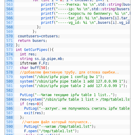
562
for
(
int
i
=
0
;
i
<
cntusers
;
i
++
)
{
563
printf
(
"----Учетка: %s \n"
,
std
::
string
(
buser
564
printf
(
"-----ip: %s \n"
,
std
::
string
(
busers
[
i
565
printf
(
"-----Скорость по биллингу: %i \n"
,
bu
566
printf
(
"-----tar_id: %i \n"
,
busers
[
i
]
.
tar_id
567
printf
(
"-----vg_id: %i \n"
,
busers
[
i
]
.
vg_id
)
;
568
}
;
569
}
;
570
countusers
=
cntusers
;
571
return
busers
;
572
}
;
573
int
GetCurPipes
(
)
{
574
int
res
;
575
string
ss
,
ip
,
pipe
,
mb
;
576
ifstream
F
,
Fz
;
577
char
buff
[
50
]
;
578
//добавляю фиктивную трубу, для отлова ошибки..
579
system
(
"/sbin/ipfw pipe 1 config bw 1"
)
;
580
system
(
"/sbin/ipfw pipe table 1 add 127.0.0.99 1"
)
;
581
system
(
"/sbin/ipfw pipe table 2 add 127.0.0.99 1"
)
;
582
583
PutLog
(
"--Читаю текущие ipfw table 1 list.."
)
;
584
res
=
system
(
"/sbin/ipfw table 1 list > /tmp/table1.lst"
585
if
(
res
>
0
)
{
586
PutLog
(
"--ахтунг. не получилось считать ipfw table 1
587
exit
(
res
)
;
588
}
;
589
//читаем файл который получился..    
590
PutLog
(
"--читаю /tmp/table1.lst"
)
;
591
F
.
open
(
"/tmp/table1.lst"
)
;