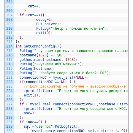
204
205
cnt
++
;
206
}
207
if
(
cnt
==
1
)
{
208
debug
=
1
;
209
PutLog
(
ver
)
;
210
PutLog
(
"-help : помощь по ключам"
)
;
211
exit
(
0
)
;
212
}
;
213
}
;
214
int
GetCommonConfig
(
)
{
215
PutLog
(
"--узнаем где мы, и заполняем основные параметр
216
hostname
[
1023
]
=
'\0'
;
217
gethostname
(
hostname
,
1023
)
;
218
PutLog
(
"--узнаем имя машины:"
)
;
219
PutLog
(
hostname
)
;
220
PutLog
(
"--пробуем соедениться с базой НОС"
)
;
221
connectionNOC
=
mysql_init
(
NULL
)
;
222
if
(
connectionNOC
==
NULL
)
{
223
// Если дескриптор не получен - выводим сообщение об
224
fprintf
(
stderr
,
"Error: не могу получить дискриптор 
225
exit
(
1
)
;
226
}
;
227
if
(
!
mysql_real_connect
(
connectionNOC
,
hostbase
,
userbas
228
fprintf
(
stderr
,
"Error: не могу соедениться с НОС. П
229
noc
=
1
;
230
}
;
231
if
(
noc
==
0
)
{
232
sql
=
"use noc"
;
PutLog
(
sql
)
;
233
if
(
mysql_query
(
connectionNOC
,
sql
.
c_str
(
)
)
!=
0
)
{
fp