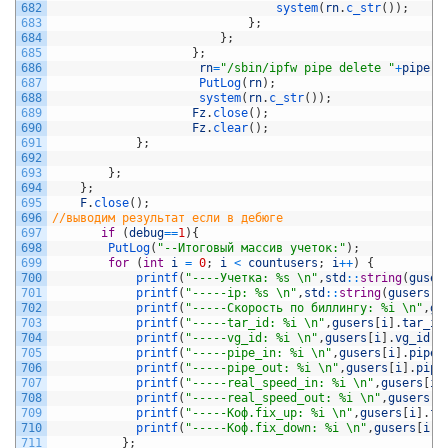
682
system
(
rn
.
c_str
(
)
)
;
683
}
;
684
}
;
685
}
;
686
rn
=
"/sbin/ipfw pipe delete "
+
pipe
;
687
PutLog
(
rn
)
;
688
system
(
rn
.
c_str
(
)
)
;
689
Fz
.
close
(
)
;
690
Fz
.
clear
(
)
;
691
}
;
692
693
}
;
694
}
;
695
F
.
close
(
)
;
696
//выводим результат если в дебюге    
697
if
(
debug
==
1
)
{
698
PutLog
(
"--Итоговый массив учеток:"
)
;
699
for
(
int
i
=
0
;
i
<
countusers
;
i
++
)
{
700
printf
(
"----Учетка: %s \n"
,
std
::
string
(
guser
701
printf
(
"-----ip: %s \n"
,
std
::
string
(
gusers
[
i
702
printf
(
"-----Скорость по биллингу: %i \n"
,
gu
703
printf
(
"-----tar_id: %i \n"
,
gusers
[
i
]
.
tar_id
704
printf
(
"-----vg_id: %i \n"
,
gusers
[
i
]
.
vg_id
)
;
705
printf
(
"-----pipe_in: %i \n"
,
gusers
[
i
]
.
pipe_
706
printf
(
"-----pipe_out: %i \n"
,
gusers
[
i
]
.
pipe
707
printf
(
"-----real_speed_in: %i \n"
,
gusers
[
i
]
708
printf
(
"-----real_speed_out: %i \n"
,
gusers
[
i
709
printf
(
"-----Коф.fix_up: %i \n"
,
gusers
[
i
]
.
fi
710
printf
(
"-----Коф.fix_down: %i \n"
,
gusers
[
i
]
.
711
}
;