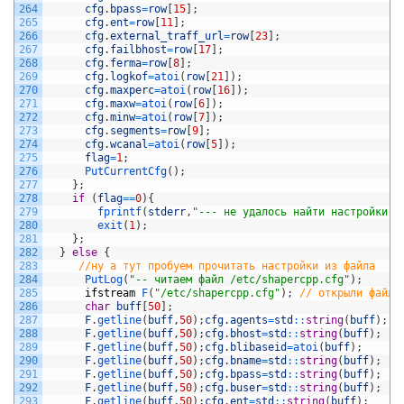
264
cfg
.
bpass
=
row
[
15
]
;
265
cfg
.
ent
=
row
[
11
]
;
266
cfg
.
external_traff_url
=
row
[
23
]
;
267
cfg
.
failbhost
=
row
[
17
]
;
268
cfg
.
ferma
=
row
[
8
]
;
269
cfg
.
logkof
=
atoi
(
row
[
21
]
)
;
270
cfg
.
maxperc
=
atoi
(
row
[
16
]
)
;
271
cfg
.
maxw
=
atoi
(
row
[
6
]
)
;
272
cfg
.
minw
=
atoi
(
row
[
7
]
)
;
273
cfg
.
segments
=
row
[
9
]
;
274
cfg
.
wcanal
=
atoi
(
row
[
5
]
)
;
275
flag
=
1
;
276
PutCurrentCfg
(
)
;
277
}
;
278
if
(
flag
==
0
)
{
279
fprintf
(
stderr
,
"--- не удалось найти настройки д
280
exit
(
1
)
;
281
}
;
282
}
else
{
283
//ну а тут пробуем прочитать настройки из файла    
284
PutLog
(
"-- читаем файл /etc/shapercpp.cfg"
)
;
285
ifstream
F
(
"/etc/shapercpp.cfg"
)
;
// открыли файл 
286
char
buff
[
50
]
;
287
F
.
getline
(
buff
,
50
)
;
cfg
.
agents
=
std
::
string
(
buff
)
;
288
F
.
getline
(
buff
,
50
)
;
cfg
.
bhost
=
std
::
string
(
buff
)
;
289
F
.
getline
(
buff
,
50
)
;
cfg
.
blibaseid
=
atoi
(
buff
)
;
290
F
.
getline
(
buff
,
50
)
;
cfg
.
bname
=
std
::
string
(
buff
)
;
291
F
.
getline
(
buff
,
50
)
;
cfg
.
bpass
=
std
::
string
(
buff
)
;
292
F
.
getline
(
buff
,
50
)
;
cfg
.
buser
=
std
::
string
(
buff
)
;
293
F
.
getline
(
buff
,
50
)
;
cfg
.
ent
=
std
::
string
(
buff
)
;