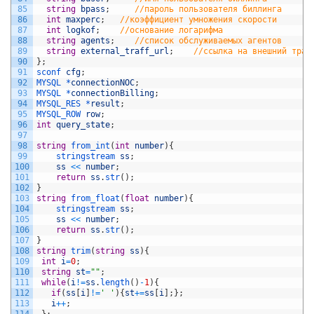
85
string
bpass
;
//пароль пользователя биллинга
86
int
maxperc
;
//коэффициент умножения скорости
87
int
logkof
;
//основание логарифма
88
string
agents
;
//список обслуживаемых агентов 
89
string
external_traff_url
;
//ссылка на внешний траф
90
}
;
91
sconf 
cfg
;
92
MYSQL *
connectionNOC
;
93
MYSQL *
connectionBilling
;
94
MYSQL_RES *
result
;
95
MYSQL_ROW 
row
;
96
int
query_state
;
97
98
string
from_int
(
int
number
)
{
99
stringstream 
ss
;
100
ss
<<
number
;
101
return
ss
.
str
(
)
;
102
}
103
string
from_float
(
float
number
)
{
104
stringstream 
ss
;
105
ss
<<
number
;
106
return
ss
.
str
(
)
;
107
}
108
string
trim
(
string
ss
)
{
109
int
i
=
0
;
110
string
st
=
""
;
111
while
(
i
!=
ss
.
length
(
)
-
1
)
{
112
if
(
ss
[
i
]
!=
' '
)
{
st
+=
ss
[
i
]
;
}
;
113
i
++
;