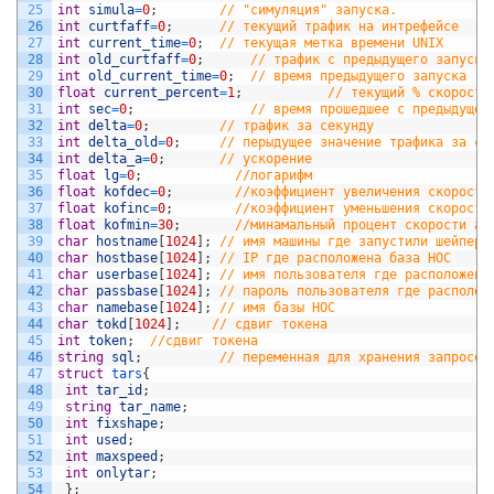
25
int
simula
=
0
;
// "симуляция" запуска. 
26
int
curtfaff
=
0
;
// текущий трафик на интрефейсе
27
int
current_time
=
0
;
// текущая метка времени UNIX
28
int
old_curtfaff
=
0
;
// трафик с предыдущего запуска
29
int
old_current_time
=
0
;
// время предыдущего запуска
30
float
current_percent
=
1
;
// текущий % скорости
31
int
sec
=
0
;
// время прошедшее с предыдущег
32
int
delta
=
0
;
// трафик за секунду
33
int
delta_old
=
0
;
// перыдущее значение трафика за се
34
int
delta_a
=
0
;
// ускорение
35
float
lg
=
0
;
//логарифм
36
float
kofdec
=
0
;
//коэффициент увеличения скорости
37
float
kofinc
=
0
;
//коэффициент уменьшения скорости
38
float
kofmin
=
30
;
//минамальный процент скорости аб
39
char
hostname
[
1024
]
;
// имя машины где запустили шейпер 
40
char
hostbase
[
1024
]
;
// IP где расположена база НОС     
41
char
userbase
[
1024
]
;
// имя пользователя где расположена
42
char
passbase
[
1024
]
;
// пароль пользователя где располож
43
char
namebase
[
1024
]
;
// имя базы НОС                    
44
char
tokd
[
1024
]
;
// сдвиг токена                     
45
int
token
;
//сдвиг токена                              
46
string
sql
;
// переменная для хранения запросов
47
struct
tars
{
48
int
tar_id
;
49
string
tar_name
;
50
int
fixshape
;
51
int
used
;
52
int
maxspeed
;
53
int
onlytar
;
54
}
;