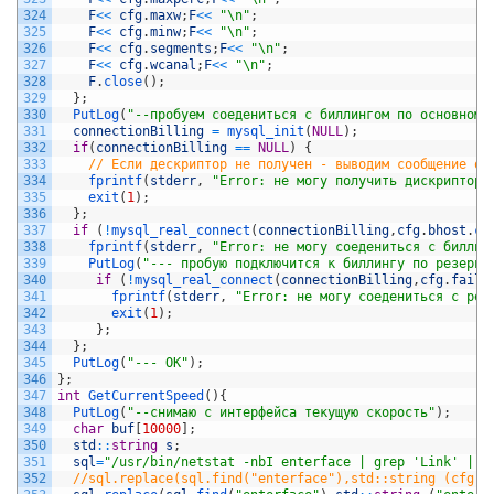
324
F
<<
cfg
.
maxw
;
F
<<
"\n"
;
325
F
<<
cfg
.
minw
;
F
<<
"\n"
;
326
F
<<
cfg
.
segments
;
F
<<
"\n"
;
327
F
<<
cfg
.
wcanal
;
F
<<
"\n"
;
328
F
.
close
(
)
;
329
}
;
330
PutLog
(
"--пробуем соедениться с биллингом по основному
331
connectionBilling
=
mysql_init
(
NULL
)
;
332
if
(
connectionBilling
==
NULL
)
{
333
// Если дескриптор не получен - выводим сообщение об
334
fprintf
(
stderr
,
"Error: не могу получить дискриптор 
335
exit
(
1
)
;
336
}
;
337
if
(
!
mysql_real_connect
(
connectionBilling
,
cfg
.
bhost
.
c_
338
fprintf
(
stderr
,
"Error: не могу соедениться с биллин
339
PutLog
(
"--- пробую подключится к биллингу по резервн
340
if
(
!
mysql_real_connect
(
connectionBilling
,
cfg
.
failb
341
fprintf
(
stderr
,
"Error: не могу соедениться с рез
342
exit
(
1
)
;
343
}
;
344
}
;
345
PutLog
(
"--- ОК"
)
;
346
}
;
347
int
GetCurrentSpeed
(
)
{
348
PutLog
(
"--снимаю с интерфейса текущую скорость"
)
;
349
char
buf
[
10000
]
;
350
std
::
string
s
;
351
sql
=
"/usr/bin/netstat -nbI enterface | grep 'Link' | a
352
//sql.replace(sql.find("enterface"),std::string (cfg.e