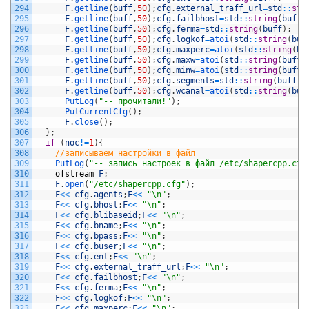
294
F
.
getline
(
buff
,
50
)
;
cfg
.
external_traff_url
=
std
::
str
295
F
.
getline
(
buff
,
50
)
;
cfg
.
failbhost
=
std
::
string
(
buff
)
296
F
.
getline
(
buff
,
50
)
;
cfg
.
ferma
=
std
::
string
(
buff
)
;
297
F
.
getline
(
buff
,
50
)
;
cfg
.
logkof
=
atoi
(
std
::
string
(
buf
298
F
.
getline
(
buff
,
50
)
;
cfg
.
maxperc
=
atoi
(
std
::
string
(
bu
299
F
.
getline
(
buff
,
50
)
;
cfg
.
maxw
=
atoi
(
std
::
string
(
buff
)
300
F
.
getline
(
buff
,
50
)
;
cfg
.
minw
=
atoi
(
std
::
string
(
buff
)
301
F
.
getline
(
buff
,
50
)
;
cfg
.
segments
=
std
::
string
(
buff
)
;
302
F
.
getline
(
buff
,
50
)
;
cfg
.
wcanal
=
atoi
(
std
::
string
(
buf
303
PutLog
(
"-- прочитали!"
)
;
304
PutCurrentCfg
(
)
;
305
F
.
close
(
)
;
306
}
;
307
if
(
noc
!=
1
)
{
308
//записываем настройки в файл
309
PutLog
(
"-- запись настроек в файл /etc/shapercpp.cfg
310
ofstream
F
;
311
F
.
open
(
"/etc/shapercpp.cfg"
)
;
312
F
<<
cfg
.
agents
;
F
<<
"\n"
;
313
F
<<
cfg
.
bhost
;
F
<<
"\n"
;
314
F
<<
cfg
.
blibaseid
;
F
<<
"\n"
;
315
F
<<
cfg
.
bname
;
F
<<
"\n"
;
316
F
<<
cfg
.
bpass
;
F
<<
"\n"
;
317
F
<<
cfg
.
buser
;
F
<<
"\n"
;
318
F
<<
cfg
.
ent
;
F
<<
"\n"
;
319
F
<<
cfg
.
external_traff_url
;
F
<<
"\n"
;
320
F
<<
cfg
.
failbhost
;
F
<<
"\n"
;
321
F
<<
cfg
.
ferma
;
F
<<
"\n"
;
322
F
<<
cfg
.
logkof
;
F
<<
"\n"
;
323
F
<<
cfg
.
maxperc
;
F
<<
"\n"
;