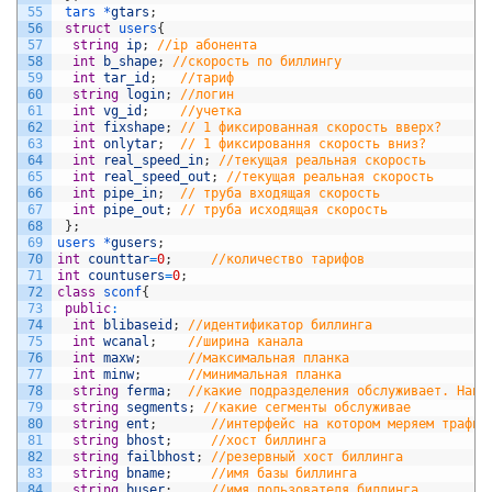
55
tars *
gtars
;
56
struct
users
{
57
string
ip
;
//ip абонента                              
58
int
b_shape
;
//скорость по биллингу                   
59
int
tar_id
;
//тариф                                 
60
string
login
;
//логин
61
int
vg_id
;
//учетка
62
int
fixshape
;
// 1 фиксированная скорость вверх?
63
int
onlytar
;
// 1 фиксировання скорость вниз?
64
int
real_speed_in
;
//текущая реальная скорость
65
int
real_speed_out
;
//текущая реальная скорость
66
int
pipe_in
;
// труба входящая скорость
67
int
pipe_out
;
// труба исходящая скорость
68
}
;
69
users *
gusers
;
70
int
counttar
=
0
;
//количество тарифов
71
int
countusers
=
0
;
72
class
sconf
{
73
public
:
74
int
blibaseid
;
//идентификатор биллинга
75
int
wcanal
;
//ширина канала
76
int
maxw
;
//максимальная планка
77
int
minw
;
//минимальная планка
78
string
ferma
;
//какие подразделения обслуживает. Напр
79
string
segments
;
//какие сегменты обслуживае
80
string
ent
;
//интерфейс на котором меряем трафик
81
string
bhost
;
//хост биллинга
82
string
failbhost
;
//резервный хост биллинга
83
string
bname
;
//имя базы биллинга
84
string
buser
;
//имя пользователя биллинга