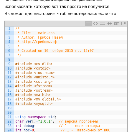
использовать которую вот так просто не получится.
Выложил для «истории», чтоб не потерялась если что..
1
/* 
2
 * File:   main.cpp
3
 * Author: Грибов Павел
4
 * http://грибовы.рф
5
 *
6
 * Created on 16 ноября 2015 г., 15:07
7
 */
8
9
#include <cstdlib>
10
#include <cstdio>
11
#include <iostream>
12
#include <unistd.h>
13
#include <cstring>
14
#include <fstream>
15
#include <sstream>
16
#include <math.h>
17
#include <my_global.h>
18
#include <mysql.h>
19
20
21
using 
namespace
std
;
22
char
ver
[
]
=
"1.0.1"
;
// версия программы
23
int
debug
;
// 1 -  если отладка
24
int
noc
=
0
;
// 1 -  автономно от НОС