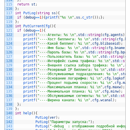
114
}
;
115
return
st
;
116
}
;
117
int
PutLog
(
string
ss
)
{
118
if
(
debug
==
1
)
{
printf
(
"%s \n"
,
ss
.
c_str
(
)
)
;
}
;
119
}
;
120
int
PutCurrentCfg
(
)
{
121
if
(
debug
==
1
)
{
122
printf
(
"----Агенты: %s \n"
,
std
::
string
(
cfg
.
agents
)
.
c
123
printf
(
"----Хост биллинга: %s \n"
,
std
::
string
(
cfg
.
bh
124
printf
(
"----Какой биллинг: %i \n"
,
cfg
.
blibaseid
)
;
125
printf
(
"----Имя базы: %s \n"
,
std
::
string
(
cfg
.
bname
)
.
126
printf
(
"----Пароль базы: %s \n"
,
std
::
string
(
cfg
.
bpas
127
printf
(
"----Пользователь базы: %s \n"
,
std
::
string
(
cf
128
printf
(
"----Интерфейс сьема трафика: %s \n"
,
std
::
str
129
printf
(
"----Внешняя ссылка забора трафика: %s \n"
,
st
130
printf
(
"----Резервный IP биллинга: %s \n"
,
std
::
strin
131
printf
(
"----Обслуживаемые подразделения: %s \n"
,
std
:
132
printf
(
"----Основание логарифма: %i \n"
,
cfg
.
logkof
)
;
133
printf
(
"----Процент подьема скорости: %i \n"
,
cfg
.
max
134
printf
(
"----Максимальная планка: %i \n"
,
cfg
.
maxw
)
;
135
printf
(
"----Минимальная планка: %i \n"
,
cfg
.
minw
)
;
136
printf
(
"----Обслуживаемые сегменты: %s \n"
,
std
::
stri
137
printf
(
"----Ширина канала: %i \n"
,
cfg
.
wcanal
)
;
138
}
;
139
}
;
140
int
help
(
)
{
141
PutLog
(
ver
)
;
142
PutLog
(
"Параметры запуска:"
)
;
143
PutLog
(
"-debug  : отображение подробной информ