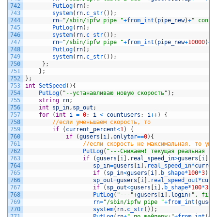
742
PutLog
(
rn
)
;
743
system
(
rn
.
c_str
(
)
)
;
744
rn
=
"/sbin/ipfw pipe "
+
from_int
(
pipe_new
)
+
" confi
745
PutLog
(
rn
)
;
746
system
(
rn
.
c_str
(
)
)
;
747
rn
=
"/sbin/ipfw pipe "
+
from_int
(
pipe_new
+
10000
)
+
"
748
PutLog
(
rn
)
;
749
system
(
rn
.
c_str
(
)
)
;
750
}
;
751
}
;
752
}
;
753
int
SetSpeed
(
)
{
754
PutLog
(
"--устанавливаю новую скорость"
)
;
755
string
rn
;
756
int
sp_in
,
sp_out
;
757
for
(
int
i
=
0
;
i
<
countusers
;
i
++
)
{
758
//если уменьшаем скорость, то
759
if
(
current_percent
<
1
)
{
760
if
(
gusers
[
i
]
.
onlytar
==
0
)
{
761
//если скорость не максимальная, то уме
762
PutLog
(
"---Снижаем! текущая реальная ск
763
if
(
gusers
[
i
]
.
real_speed_in
>
gusers
[
i
]
.
b
764
sp_in
=
gusers
[
i
]
.
real_speed_in*
curren
765
if
(
sp_in
<
gusers
[
i
]
.
b_shape*
100
*
3
)
{
s
766
sp_out
=
gusers
[
i
]
.
real_speed_out*
curr
767
if
(
sp_out
<
gusers
[
i
]
.
b_shape*
100
*
3
)
{
768
PutLog
(
"---"
+
gusers
[
i
]
.
login
+
", fixs
769
rn
=
"/sbin/ipfw pipe "
+
from_int
(
guser
770
system
(
rn
.
c_str
(
)
)
;
771
PutLog
(
rn
+
" по шейперу:"
+
from_int
(
gu