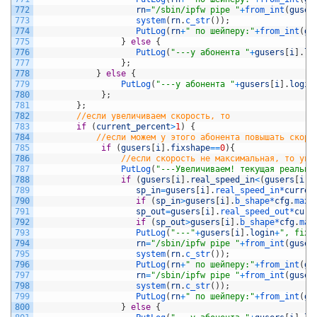
772
rn
=
"/sbin/ipfw pipe "
+
from_int
(
guser
773
system
(
rn
.
c_str
(
)
)
;
774
PutLog
(
rn
+
" по шейперу:"
+
from_int
(
gu
775
}
else
{
776
PutLog
(
"---у абонента "
+
gusers
[
i
]
.
lo
777
}
;
778
}
else
{
779
PutLog
(
"---у абонента "
+
gusers
[
i
]
.
login
780
}
;
781
}
;
782
//если увеличиваем скорость, то
783
if
(
current_percent
>
1
)
{
784
//если можем у этого абонента повышать скоро
785
if
(
gusers
[
i
]
.
fixshape
==
0
)
{
786
//если скорость не максимальная, то уве
787
PutLog
(
"---Увеличиваем! текущая реальна
788
if
(
gusers
[
i
]
.
real_speed_in
<
(
gusers
[
i
]
.
789
sp_in
=
gusers
[
i
]
.
real_speed_in*
curren
790
if
(
sp_in
>
gusers
[
i
]
.
b_shape*
cfg
.
maxp
791
sp_out
=
gusers
[
i
]
.
real_speed_out*
curr
792
if
(
sp_out
>
gusers
[
i
]
.
b_shape*
cfg
.
max
793
PutLog
(
"---"
+
gusers
[
i
]
.
login
+
", fixs
794
rn
=
"/sbin/ipfw pipe "
+
from_int
(
guser
795
system
(
rn
.
c_str
(
)
)
;
796
PutLog
(
rn
+
" по шейперу:"
+
from_int
(
gu
797
rn
=
"/sbin/ipfw pipe "
+
from_int
(
guser
798
system
(
rn
.
c_str
(
)
)
;
799
PutLog
(
rn
+
" по шейперу:"
+
from_int
(
gu
800
}
else
{