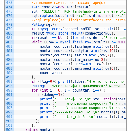
473
//выделяем память под массив тарифов
474
tars *
noctar
=
new
tars
[
cnttar
]
;
475
sql
=
"SELECT * FROM lanbshapbytarifs where bliba
476
sql
.
replace
(
sql
.
find
(
"zxc"
)
,
std
::
string
(
"zxc"
)
.
s
477
//sql.replace(sql.find("enterface"),std::string 
478
PutLog
(
sql
)
;
479
if
(
mysql_query
(
connectionNOC
,
sql
.
c_str
(
)
)
!=
0
480
result
=
mysql_store_result
(
connectionNOC
)
;
481
if
(
result
==
NULL
)
{
fprintf
(
stderr
,
"Error: can't
482
while
(
(
row
=
mysql_fetch_row
(
result
)
)
!=
NULL
)
{
483
noctar
[
counttar
]
.
fixshape
=
atoi
(
row
[
5
]
)
;
484
noctar
[
counttar
]
.
onlytar
=
atoi
(
row
[
10
]
)
;
485
noctar
[
counttar
]
.
tar_id
=
atoi
(
row
[
2
]
)
;
486
noctar
[
counttar
]
.
tar_name
=
row
[
3
]
;
487
noctar
[
counttar
]
.
used
=
atoi
(
row
[
9
]
)
;
488
noctar
[
counttar
]
.
maxspeed
=
atoi
(
row
[
6
]
)
;
489
counttar
++
;
490
}
;
491
if
(
flag
=
0
)
{
fprintf
(
stderr
,
"Что-то не то.. не см
492
PutLog
(
"--занес тарифы в динамический массив"
)
;
493
for
(
int
i
=
0
;
i
<
counttar
;
i
++
)
{
494
if
(
debug
==
1
)
{
495
printf
(
"----Тариф: %s \n"
,
std
::
string
(
noctar
496
printf
(
"-----Уменьшение скорости: %i \n"
,
noc
497
printf
(
"-----Увеличение скорости: %i \n"
,
noc
498
printf
(
"-----MaxSpeed: %i \n"
,
noctar
[
i
]
.
maxs
499
printf
(
"-----tar_id: %i \n"
,
noctar
[
i
]
.
tar_id
500
}
;
501
}
;
502
return
noctar
;