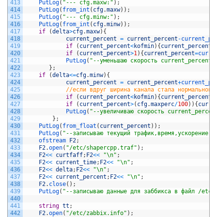
413
PutLog
(
"--- cfg.maxw:"
)
;
414
PutLog
(
from_int
(
cfg
.
maxw
)
)
;
415
PutLog
(
"--- cfg.minw:"
)
;
416
PutLog
(
from_int
(
cfg
.
minw
)
)
;
417
if
(
delta
>
cfg
.
maxw
)
{
418
current_percent
=
current_percent
-
current_pe
419
if
(
current_percent
<
kofmin
)
{
current_percent
=
420
if
(
current_percent
>
1
)
{
current_percent
=
curre
421
PutLog
(
"--уменьшаю скорость current_percent:
422
}
;
423
if
(
delta
<=
cfg
.
minw
)
{
424
current_percent
=
current_percent
+
current_pe
425
//если вдруг ширина канала стала нормальной,
426
if
(
current_percent
<
kofmin
)
{
current_percent
=
427
if
(
current_percent
>
(
cfg
.
maxperc
/
100
)
)
{
curre
428
PutLog
(
"--увеличиваю скорость current_percen
429
}
;
430
PutLog
(
from_float
(
current_percent
)
)
;
431
PutLog
(
"--записываю текущий трафик,время,ускорение и
432
ofstream 
F2
;
433
F2
.
open
(
"/etc/shapercpp.traf"
)
;
434
F2
<<
curtfaff
;
F2
<<
"\n"
;
435
F2
<<
current_time
;
F2
<<
"\n"
;
436
F2
<<
delta
;
F2
<<
"\n"
;
437
F2
<<
current_percent
;
F2
<<
"\n"
;
438
F2
.
close
(
)
;
439
PutLog
(
"--записываю данные для заббикса в файл /etc/
440
441
string
tt
;
442
F2
.
open
(
"/etc/zabbix.info"
)
;