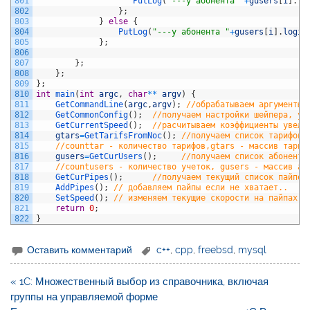
801
PutLog
(
"---у абонента "
+
gusers
[
i
]
.
lo
802
}
;
803
}
else
{
804
PutLog
(
"---у абонента "
+
gusers
[
i
]
.
login
805
}
;
806
807
}
;
808
}
;
809
}
;
810
int
main
(
int
argc
,
char
*
*
argv
)
{
811
GetCommandLine
(
argc
,
argv
)
;
//обрабатываем аргументы 
812
GetCommonConfig
(
)
;
//получаем настройки шейпера, ус
813
GetCurrentSpeed
(
)
;
//расчитываем коэффициенты увели
814
gtars
=
GetTarifsFromNoc
(
)
;
//получаем список тарифов 
815
//counttar - количество тарифов,gtars - массив тариф
816
gusers
=
GetCurUsers
(
)
;
//получаем список абоненто
817
//countusers - количество учеток, gusers - массив аб
818
GetCurPipes
(
)
;
//получаем текущий список пайпов
819
AddPipes
(
)
;
// добавляем пайпы если не хватает..
820
SetSpeed
(
)
;
// изменяем текущие скорости на пайпах..
821
return
0
;
822
}
Оставить комментарий
c++
,
cpp
,
freebsd
,
mysql
Навигация
« 1C: Множественный выбор из справочника, включая
по
группы на управляемой форме