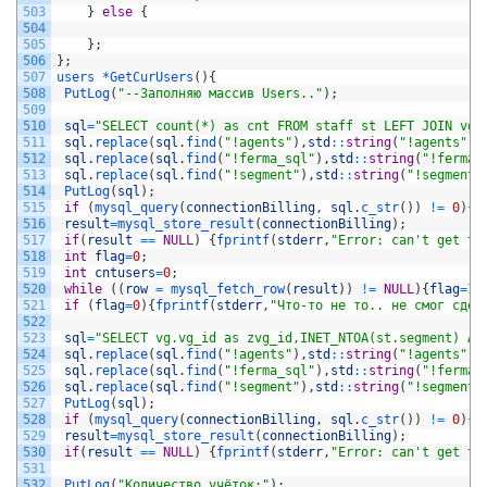
503
}
else
{
504
505
}
;
506
}
;
507
users *
GetCurUsers
(
)
{
508
PutLog
(
"--Заполняю массив Users.."
)
;
509
510
sql
=
"SELECT count(*) as cnt FROM staff st LEFT JOIN vgr
511
sql
.
replace
(
sql
.
find
(
"!agents"
)
,
std
::
string
(
"!agents"
)
.
512
sql
.
replace
(
sql
.
find
(
"!ferma_sql"
)
,
std
::
string
(
"!ferma_
513
sql
.
replace
(
sql
.
find
(
"!segment"
)
,
std
::
string
(
"!segment"
514
PutLog
(
sql
)
;
515
if
(
mysql_query
(
connectionBilling
,
sql
.
c_str
(
)
)
!=
0
)
{
f
516
result
=
mysql_store_result
(
connectionBilling
)
;
517
if
(
result
==
NULL
)
{
fprintf
(
stderr
,
"Error: can't get th
518
int
flag
=
0
;
519
int
cntusers
=
0
;
520
while
(
(
row
=
mysql_fetch_row
(
result
)
)
!=
NULL
)
{
flag
=
1
;
521
if
(
flag
=
0
)
{
fprintf
(
stderr
,
"Что-то не то.. не смог сдел
522
523
sql
=
"SELECT vg.vg_id as zvg_id,INET_NTOA(st.segment) AS
524
sql
.
replace
(
sql
.
find
(
"!agents"
)
,
std
::
string
(
"!agents"
)
.
525
sql
.
replace
(
sql
.
find
(
"!ferma_sql"
)
,
std
::
string
(
"!ferma_
526
sql
.
replace
(
sql
.
find
(
"!segment"
)
,
std
::
string
(
"!segment"
527
PutLog
(
sql
)
;
528
if
(
mysql_query
(
connectionBilling
,
sql
.
c_str
(
)
)
!=
0
)
{
f
529
result
=
mysql_store_result
(
connectionBilling
)
;
530
if
(
result
==
NULL
)
{
fprintf
(
stderr
,
"Error: can't get th
531
532
PutLog
(
"Количество учёток:"
)
;