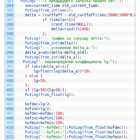
383
PutLog
(
"---с предыдущего запуска прошло sec:"
)
;
384
sec
=
current_time
-
old_current_time
;
385
PutLog
(
from_int
(
sec
)
)
;
386
delta
=
(
curtfaff
-
old_curtfaff
)
/
sec
/
1000
/
1000
*
8
,
0
;
387
if
(
simula
==
1
)
{
388
srand
(
time
(
NULL
)
)
;
389
delta
=
rand
(
)
%
1400
;
390
}
;
391
PutLog
(
"--- трафик за секунду delta:"
)
;
392
PutLog
(
from_int
(
delta
)
)
;
393
PutLog
(
"--- ускорение delta_a:"
)
;
394
delta_a
=
abs
(
delta
-
delta_old
)
;
395
PutLog
(
from_int
(
delta_a
)
)
;
396
PutLog
(
"--переопределяю коэффициенты lg:"
)
;
397
if
(
abs
(
delta_a
)
>
1
)
{
398
lg
=
floor
(
log
(
delta_a
)
)
*
10
;
399
}
else
{
400
lg
=
10
;
401
}
;
402
if
(
lg
>
50
)
{
lg
=
50
;
}
;
403
PutLog
(
from_float
(
lg
)
)
;
404
405
kofdec
=
lg
/
2
;
406
kofinc
=
lg
/
2
;
407
kofdec
=
kofdec
/
100
;
408
kofinc
=
kofinc
/
100
;
409
kofmin
=
kofmin
/
100
;
410
PutLog
(
"--kofdec:"
)
;
PutLog
(
from_float
(
kofdec
)
)
;
411
PutLog
(
"--kofinc:"
)
;
PutLog
(
from_float
(
kofinc
)
)
;
412
PutLog
(
"--kofmin:"
)
;
PutLog
(
from_float
(
kofmin
)
)
;