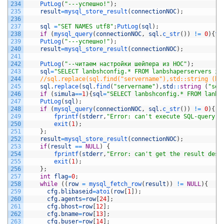
234
PutLog
(
"---успешно!"
)
;
235
result
=
mysql_store_result
(
connectionNOC
)
;
236
237
sql
=
"SET NAMES utf8"
;
PutLog
(
sql
)
;
238
if
(
mysql_query
(
connectionNOC
,
sql
.
c_str
(
)
)
!=
0
)
{
fp
239
PutLog
(
"---успешно!"
)
;
240
result
=
mysql_store_result
(
connectionNOC
)
;
241
242
PutLog
(
"--читаем настройки шейпера из НОС"
)
;
243
sql
=
"SELECT lanbshconfig.* FROM lanbshaperservers in
244
//sql.replace(sql.find("servername"),std::string (ho
245
sql
.
replace
(
sql
.
find
(
"servername"
)
,
std
::
string
(
"ser
246
if
(
simula
==
1
)
{
sql
=
"SELECT lanbshconfig.* FROM lanbs
247
PutLog
(
sql
)
;
248
if
(
mysql_query
(
connectionNOC
,
sql
.
c_str
(
)
)
!=
0
)
{
249
fprintf
(
stderr
,
"Error: can't execute SQL-query %
250
exit
(
1
)
;
251
}
;
252
result
=
mysql_store_result
(
connectionNOC
)
;
253
if
(
result
==
NULL
)
{
254
fprintf
(
stderr
,
"Error: can't get the result desc
255
exit
(
1
)
;
256
}
;
257
int
flag
=
0
;
258
while
(
(
row
=
mysql_fetch_row
(
result
)
)
!=
NULL
)
{
259
cfg
.
blibaseid
=
atoi
(
row
[
1
]
)
;
260
cfg
.
agents
=
row
[
24
]
;
261
cfg
.
bhost
=
row
[
12
]
;
262
cfg
.
bname
=
row
[
13
]
;
263
cfg
.
buser
=
row
[
14
]
;