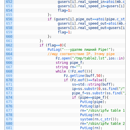
652
gusers
[
i
]
.
real_speed_in
=
atoi
(
mb
.
c_s
653
gusers
[
i
]
.
real_speed_in
=
gusers
[
i
]
.
r
654
flag
=
1
;
655
}
;
656
if
(
gusers
[
i
]
.
pipe_out
==
atoi
(
pipe
.
c_str
(
657
gusers
[
i
]
.
real_speed_out
=
atoi
(
mb
.
c_
658
gusers
[
i
]
.
real_speed_out
=
gusers
[
i
]
.
659
flag
=
1
;
660
}
;
661
}
;
662
if
(
flag
==
0
)
{
663
PutLog
(
"---удаляю лишний Pipe!"
)
;
664
//ищу соответствие IP, Этому pipe
665
Fz
.
open
(
"/tmp/table2.lst"
,
ios
::
in
)
;
666
string
pipe_f
;
667
string
rn
=
""
;
668
while
(
!
Fz
.
eof
(
)
)
{
669
Fz
.
getline
(
buff
,
50
)
;
670
if
(
Fz
.
eof
(
)
==
false
)
{
671
ss
=
std
::
string
(
buff
)
;
672
ip
=
ss
.
substr
(
0
,
ss
.
find
(
"/"
)
)
673
pipe_f
=
ss
.
substr
(
ss
.
find
(
"/"
674
if
(
pipe
==
pipe_f
)
{
675
PutLog
(
pipe
)
;
676
PutLog
(
ip
)
;
677
rn
=
"/sbin/ipfw table 1 d
678
PutLog
(
rn
)
;
679
system
(
rn
.
c_str
(
)
)
;
680
rn
=
"/sbin/ipfw table 2 d
681
PutLog
(
rn
)
;