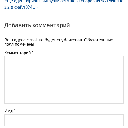
записям
Еще один вариант выгрузки остатков товаров из 1С Розница
2.2 в файл XML. »
Добавить комментарий
Ваш адрес email не будет опубликован.
Обязательные
поля помечены
*
Комментарий
*
Имя
*