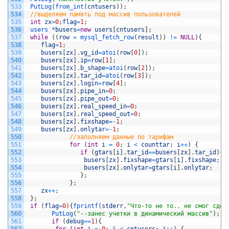
533
PutLog
(
from_int
(
cntusers
)
)
;
534
//выделяем память под массив пользователей
535
int
zx
=
0
;
flag
=
1
;
536
users *
busers
=
new
users
[
cntusers
]
;
537
while
(
(
row
=
mysql_fetch_row
(
result
)
)
!=
NULL
)
{
538
flag
=
1
;
539
busers
[
zx
]
.
vg_id
=
atoi
(
row
[
0
]
)
;
540
busers
[
zx
]
.
ip
=
row
[
1
]
;
541
busers
[
zx
]
.
b_shape
=
atoi
(
row
[
2
]
)
;
542
busers
[
zx
]
.
tar_id
=
atoi
(
row
[
3
]
)
;
543
busers
[
zx
]
.
login
=
row
[
4
]
;
544
busers
[
zx
]
.
pipe_in
=
0
;
545
busers
[
zx
]
.
pipe_out
=
0
;
546
busers
[
zx
]
.
real_speed_in
=
0
;
547
busers
[
zx
]
.
real_speed_out
=
0
;
548
busers
[
zx
]
.
fixshape
=
-
1
;
549
busers
[
zx
]
.
onlytar
=
-
1
;
550
//заполняем данные по тарифам
551
for
(
int
i
=
0
;
i
<
counttar
;
i
++
)
{
552
if
(
gtars
[
i
]
.
tar_id
==
busers
[
zx
]
.
tar_id
)
{
553
busers
[
zx
]
.
fixshape
=
gtars
[
i
]
.
fixshape
;
554
busers
[
zx
]
.
onlytar
=
gtars
[
i
]
.
onlytar
;
555
}
;
556
}
;
557
zx
++
;
558
}
;
559
if
(
flag
=
0
)
{
fprintf
(
stderr
,
"Что-то не то.. не смог сдел
560
PutLog
(
"--занес учетки в динамический массив"
)
;
561
if
(
debug
==
1
)
{