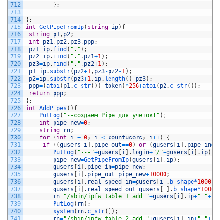
712
}
;
713
714
}
;
715
int
GetPipeFromIp
(
string
ip
)
{
716
string
p1
,
p2
;
717
int
pz1
,
pz2
,
pz3
,
ppp
;
718
pz1
=
ip
.
find
(
"."
)
;
719
pz2
=
ip
.
find
(
"."
,
pz1
+
1
)
;
720
pz3
=
ip
.
find
(
"."
,
pz2
+
1
)
;
721
p1
=
ip
.
substr
(
pz2
+
1
,
pz3
-
pz2
-
1
)
;
722
p2
=
ip
.
substr
(
pz3
+
1
,
ip
.
length
(
)
-
pz3
)
;
723
ppp
=
(
atoi
(
p1
.
c_str
(
)
)
-
token
)
*
256
+
atoi
(
p2
.
c_str
(
)
)
;
724
return
ppp
;
725
}
;
726
int
AddPipes
(
)
{
727
PutLog
(
"--создаем Pipe для учеток!"
)
;
728
int
pipe_new
=
0
;
729
string
rn
;
730
for
(
int
i
=
0
;
i
<
countusers
;
i
++
)
{
731
if
(
(
gusers
[
i
]
.
pipe_out
==
0
)
or
(
gusers
[
i
]
.
pipe_in
==
732
PutLog
(
"---"
+
gusers
[
i
]
.
login
+
"/"
+
gusers
[
i
]
.
ip
)
;
733
pipe_new
=
GetPipeFromIp
(
gusers
[
i
]
.
ip
)
;
734
gusers
[
i
]
.
pipe_in
=
pipe_new
;
735
gusers
[
i
]
.
pipe_out
=
pipe_new
+
10000
;
736
gusers
[
i
]
.
real_speed_in
=
gusers
[
i
]
.
b_shape*
1000
;
737
gusers
[
i
]
.
real_speed_out
=
gusers
[
i
]
.
b_shape*
1000
;
738
rn
=
"/sbin/ipfw table 1 add "
+
gusers
[
i
]
.
ip
+
" "
+
fr
739
PutLog
(
rn
)
;
740
system
(
rn
.
c_str
(
)
)
;
741
rn
=
"/sbin/ipfw table 2 add "
+
gusers
[
i
]
.
ip
+
" "
+
fr