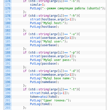
174
if
(
std
::
string
(
argv
[
i
]
)
==
"-s"
)
{
175
simula
=
1
;
176
PutLog
(
"--режим симуляции работы (ubuntu)"
)
;
177
}
;
178
if
(
std
::
string
(
argv
[
i
]
)
==
"-h"
)
{
179
strcat
(
hostbase
,
argv
[
i
+
1
]
)
;
180
PutLog
(
"MySql host:"
)
;
181
PutLog
(
hostbase
)
;
182
}
;
183
if
(
std
::
string
(
argv
[
i
]
)
==
"-u"
)
{
184
strcat
(
userbase
,
argv
[
i
+
1
]
)
;
185
PutLog
(
"MySql user:"
)
;
186
PutLog
(
userbase
)
;
187
}
;
188
if
(
std
::
string
(
argv
[
i
]
)
==
"-p"
)
{
189
strcat
(
passbase
,
argv
[
i
+
1
]
)
;
190
PutLog
(
"MySql user pass:"
)
;
191
PutLog
(
passbase
)
;
192
}
;
193
if
(
std
::
string
(
argv
[
i
]
)
==
"-d"
)
{
194
strcat
(
namebase
,
argv
[
i
+
1
]
)
;
195
PutLog
(
"MySql base name:"
)
;
196
PutLog
(
namebase
)
;
197
}
;
198
if
(
std
::
string
(
argv
[
i
]
)
==
"-t"
)
{
199
strcat
(
tokd
,
argv
[
i
+
1
]
)
;
200
token
=
atoi
(
tokd
)
;
201
PutLog
(
"Сдвиг токена:"
)
;
202
PutLog
(
tokd
)
;
203
}
;