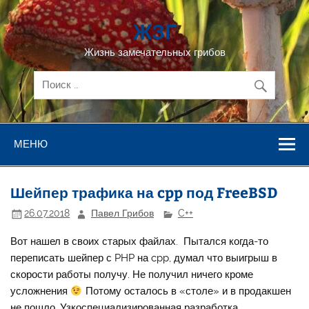
Перейти
к
ЖЗГ
содержимому
Жизнь замечательных грибов
МЕНЮ
Шейпер трафика на cpp под FreeBSD
26.07.2018
Павел Грибов
C++
Вот нашел в своих старых файлах. Пытался когда-то
переписать шейпер с PHP на cpp, думал что выигрыш в
скорости работы получу. Не получил ничего кроме
усложнения
Потому осталось в «столе» и в продакшен
не пошло. Узкоспециализированная разработка,