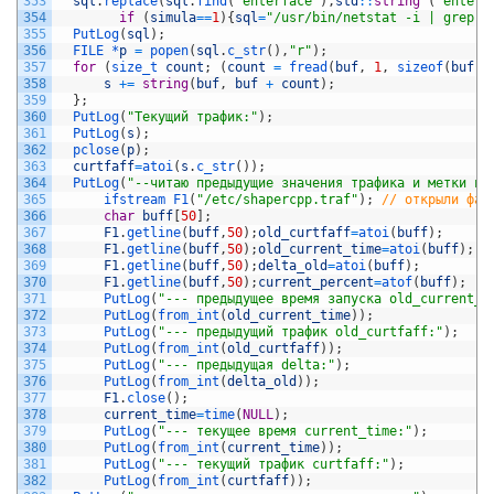
353
sql
.
replace
(
sql
.
find
(
"enterface"
)
,
std
::
string
(
"enterf
354
if
(
simula
==
1
)
{
sql
=
"/usr/bin/netstat -i | grep e
355
PutLog
(
sql
)
;
356
FILE *
p
=
popen
(
sql
.
c_str
(
)
,
"r"
)
;
357
for
(
size_t 
count
;
(
count
=
fread
(
buf
,
1
,
sizeof
(
buf
)
,
358
s
+=
string
(
buf
,
buf
+
count
)
;
359
}
;
360
PutLog
(
"Текущий трафик:"
)
;
361
PutLog
(
s
)
;
362
pclose
(
p
)
;
363
curtfaff
=
atoi
(
s
.
c_str
(
)
)
;
364
PutLog
(
"--читаю предыдущие значения трафика и метки вр
365
ifstream 
F1
(
"/etc/shapercpp.traf"
)
;
// открыли фай
366
char
buff
[
50
]
;
367
F1
.
getline
(
buff
,
50
)
;
old_curtfaff
=
atoi
(
buff
)
;
368
F1
.
getline
(
buff
,
50
)
;
old_current_time
=
atoi
(
buff
)
;
369
F1
.
getline
(
buff
,
50
)
;
delta_old
=
atoi
(
buff
)
;
370
F1
.
getline
(
buff
,
50
)
;
current_percent
=
atof
(
buff
)
;
371
PutLog
(
"--- предыдущее время запуска old_current_t
372
PutLog
(
from_int
(
old_current_time
)
)
;
373
PutLog
(
"--- предыдущий трафик old_curtfaff:"
)
;
374
PutLog
(
from_int
(
old_curtfaff
)
)
;
375
PutLog
(
"--- предыдущая delta:"
)
;
376
PutLog
(
from_int
(
delta_old
)
)
;
377
F1
.
close
(
)
;
378
current_time
=
time
(
NULL
)
;
379
PutLog
(
"--- текущее время current_time:"
)
;
380
PutLog
(
from_int
(
current_time
)
)
;
381
PutLog
(
"--- текущий трафик curtfaff:"
)
;
382
PutLog
(
from_int
(
curtfaff
)
)
;