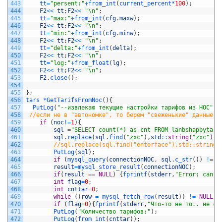
443
tt
=
"persent:"
+
from_int
(
current_percent*
100
)
;
444
F2
<<
tt
;
F2
<<
"\n"
;
445
tt
=
"max:"
+
from_int
(
cfg
.
maxw
)
;
446
F2
<<
tt
;
F2
<<
"\n"
;
447
tt
=
"min:"
+
from_int
(
cfg
.
minw
)
;
448
F2
<<
tt
;
F2
<<
"\n"
;
449
tt
=
"delta:"
+
from_int
(
delta
)
;
450
F2
<<
tt
;
F2
<<
"\n"
;
451
tt
=
"log:"
+
from_float
(
lg
)
;
452
F2
<<
tt
;
F2
<<
"\n"
;
453
F2
.
close
(
)
;
454
455
}
;
456
tars *
GetTarifsFromNoc
(
)
{
457
PutLog
(
"--извлекаю текущие настройки тарифов из НОС"
)
;
458
//если не в "автономке", то берем "свеженькие" данные п
459
if
(
noc
!=
1
)
{
460
sql
=
"SELECT count(*) as cnt FROM lanbshapbytari
461
sql
.
replace
(
sql
.
find
(
"zxc"
)
,
std
::
string
(
"zxc"
)
.
s
462
//sql.replace(sql.find("enterface"),std::string 
463
PutLog
(
sql
)
;
464
if
(
mysql_query
(
connectionNOC
,
sql
.
c_str
(
)
)
!=
0
465
result
=
mysql_store_result
(
connectionNOC
)
;
466
if
(
result
==
NULL
)
{
fprintf
(
stderr
,
"Error: can't
467
int
flag
=
0
;
468
int
cnttar
=
0
;
469
while
(
(
row
=
mysql_fetch_row
(
result
)
)
!=
NULL
)
{
470
if
(
flag
=
0
)
{
fprintf
(
stderr
,
"Что-то не то.. не см
471
PutLog
(
"Количество тарифов:"
)
;
472
PutLog
(
from_int
(
cnttar
)
)
;