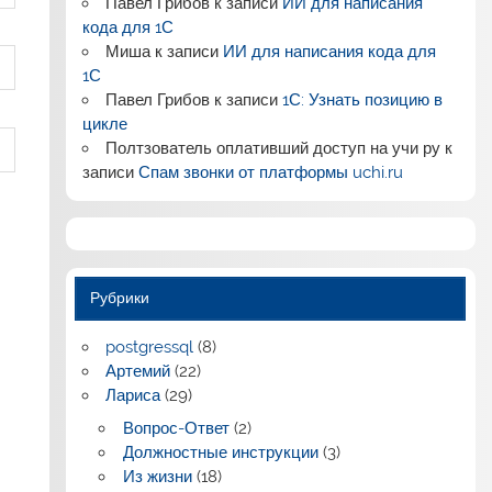
Павел Грибов
к записи
ИИ для написания
кода для 1С
Миша
к записи
ИИ для написания кода для
1С
Павел Грибов
к записи
1С: Узнать позицию в
цикле
Полтзователь оплативший доступ на учи ру
к
записи
Спам звонки от платформы uchi.ru
Рубрики
postgressql
(8)
Артемий
(22)
Лариса
(29)
Вопрос-Ответ
(2)
Должностные инструкции
(3)
Из жизни
(18)