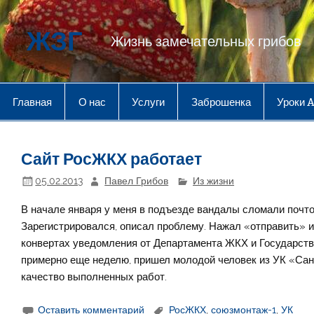
Перейти
к
содержимому
ЖЗГ
Жизнь замечательных грибов
Главная
О нас
Услуги
Заброшенка
Уроки 
Сайт РосЖКХ работает
05.02.2013
Павел Грибов
Из жизни
В начале января у меня в подъезде вандалы сломали почт
Зарегистрировался, описал проблему. Нажал «отправить» и
конвертах уведомления от Департамента ЖКХ и Государств
примерно еще неделю, пришел молодой человек из УК «Сан
качество выполненных работ.
Оставить комментарий
РосЖКХ
,
союзмонтаж-1
,
УК