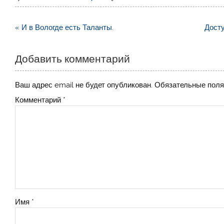
Навигация
« И в Вологде есть Таланты.
Досту
по
записям
Добавить комментарий
Ваш адрес email не будет опубликован.
Обязательные пол
Комментарий
*
Имя
*