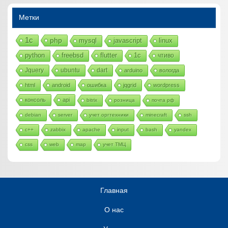
Метки
1с
php
mysql
javascript
linux
python
freebsd
flutter
1c
чтиво
Jquery
ubuntu
dart
arduino
вологда
html
android
ошибка
jqgrid
wordpress
консоль
api
bitrix
розница
почта рф
debian
server
учет оргтехники
minecraft
ssh
c++
zabbix
apache
input
bash
yandex
css
web
map
учет ТМЦ
Главная
О нас