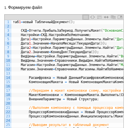
1. Формируем файл
1
таб
1
=
новый
ТабличныйДокумент
(
)
;
2
3
СКД
=
Отчеты
.
ПрибыльЗаПериод
.
ПолучитьМакет
(
"ОсновнаяСхе
4
Настройки
=
СКД
.
НастройкиПоУмолчанию
;
5
Дата
1
=
Настройки
.
ПараметрыДанных
.
Элементы
.
Найти
(
"Дата1
6
Дата
1.
Значение
=
НачалоМесяца
(
ТекущаяДата
(
)
)
;
7
Дата
2
=
Настройки
.
ПараметрыДанных
.
Элементы
.
Найти
(
"Дата2
8
Дата
2.
Значение
=
КонецДня
(
ТекущаяДата
(
)
)
;
9
ВидЦены
=
Настройки
.
ПараметрыДанных
.
Элементы
.
Найти
(
"Вид
10
ВидЦены
.
Значение
=
Справочники
.
ВидыЦен
.
НайтиПоНаименова
11
Магазин
=
Настройки
.
ПараметрыДанных
.
Элементы
.
Найти
(
"Маг
12
Магазин
.
Значение
=
Справочники
.
Магазины
.
НайтиПоНаименов
13
14
Расшифровка
=
Новый
ДанныеРасшифровкиКомпоновкиДа
15
КомпоновщикМакета
=
Новый
КомпоновщикМакетаКомпон
16
17
//Передаем в макет компоновки схему, настройки и 
18
МакетКомпоновки
=
КомпоновщикМакета
.
Выполнить
(
СКД
19
ВнешниеПараметры
=
Новый
Структура
;
20
21
//Выполним компоновку с помощью процессора компон
22
ПроцессорКомпоновкиДанных
=
Новый
ПроцессорКомпон
23
ПроцессорКомпоновкиДанных
.
Инициализировать
(
МакетК
24
25
//Выводим результат в табличный документ