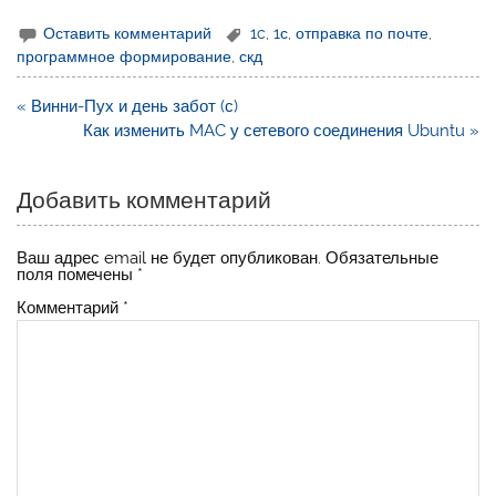
Оставить комментарий
1c
,
1с
,
отправка по почте
,
программное формирование
,
скд
Навигация
« Винни-Пух и день забот (с)
по
Как изменить MAC у сетевого соединения Ubuntu »
записям
Добавить комментарий
Ваш адрес email не будет опубликован.
Обязательные
поля помечены
*
Комментарий
*