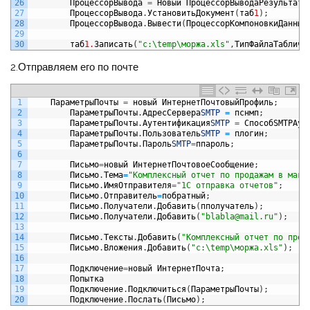
26
ПроцессорВывода
=
Новый
ПроцессорВыводаРезультата
27
ПроцессорВывода
.
УстановитьДокумент
(
таб
1
)
;
28
ПроцессорВывода
.
Вывести
(
ПроцессорКомпоновкиДанных
29
30
таб
1.
Записать
(
"c:\temp\моржа.xls"
,
ТипФайлаТабличн
2.Отправляем его по почте
1
ПараметрыПочты
=
новый
ИнтернетПочтовыйПрофиль
;
2
ПараметрыПочты
.
АдресСервера
SMTP
=
пснмп
;
3
ПараметрыПочты
.
Аутентификация
SMTP
=
Способ
SMTP
Аут
4
ПараметрыПочты
.
Пользователь
SMTP
=
плогин
;
5
ПараметрыПочты
.
Пароль
SMTP
=
ппароль
;
6
7
Письмо
=
новый
ИнтернетПочтовоеСообщение
;
8
Письмо
.
Тема
=
"Комплексный отчет по продажам в мага
9
Письмо
.
ИмяОтправителя
=
"1С отправка отчетов"
;
10
Письмо
.
Отправитель
=
побратный
;
11
Письмо
.
Получатели
.
Добавить
(
пполучатель
)
;
12
Письмо
.
Получатели
.
Добавить
(
"blabla@mail.ru"
)
;
13
14
Письмо
.
Тексты
.
Добавить
(
"Комплексный отчет по прод
15
Письмо
.
Вложения
.
Добавить
(
"c:\temp\моржа.xls"
)
;
16
17
Подключение
=
новый
ИнтернетПочта
;
18
Попытка
19
Подключение
.
Подключиться
(
ПараметрыПочты
)
;
20
Подключение
.
Послать
(
Письмо
)
;