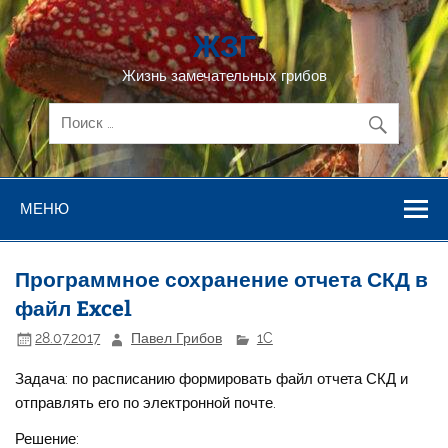
Перейти
к
ЖЗГ
содержимому
Жизнь замечательных грибов
МЕНЮ
Программное сохранение отчета СКД в
файл Excel
28.07.2017
Павел Грибов
1C
Задача: по расписанию формировать файл отчета СКД и
отправлять его по электронной почте.
Решение: