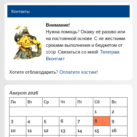
Контакты
Внимание!
Нужна помощь? Окажу её разово или
на постоянной основе. С не жесткими
сроками выполнения и бюджетом от
100р. Связаться со мной:
Телеграм
,
Вконтакт
Хотите отблагодарить?
Оплатите хостинг!
Август 2026
Пн
Вт
Ср
Чт
Пт
Сб
Вс
1
2
3
4
5
6
7
8
9
10
11
12
13
14
15
16