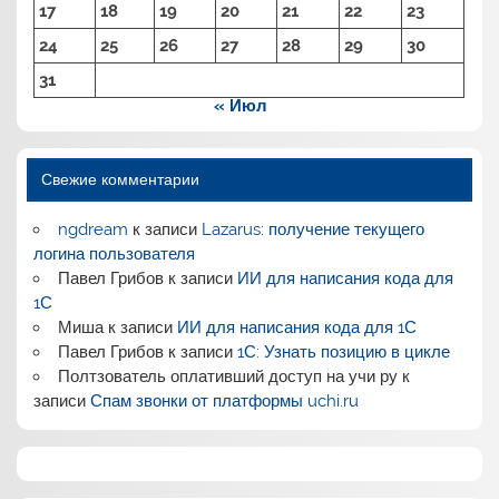
17
18
19
20
21
22
23
24
25
26
27
28
29
30
31
« Июл
Свежие комментарии
ngdream
к записи
Lazarus: получение текущего
логина пользователя
Павел Грибов
к записи
ИИ для написания кода для
1С
Миша
к записи
ИИ для написания кода для 1С
Павел Грибов
к записи
1С: Узнать позицию в цикле
Полтзователь оплативший доступ на учи ру
к
записи
Спам звонки от платформы uchi.ru