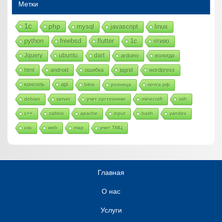
Метки
1с
php
mysql
javascript
linux
python
freebsd
flutter
1c
чтиво
Jquery
ubuntu
dart
arduino
вологда
html
android
ошибка
jqgrid
wordpress
консоль
api
bitrix
розница
почта рф
debian
server
учет оргтехники
minecraft
ssh
c++
zabbix
apache
input
bash
yandex
css
web
map
учет ТМЦ
Главная
О нас
Услуги