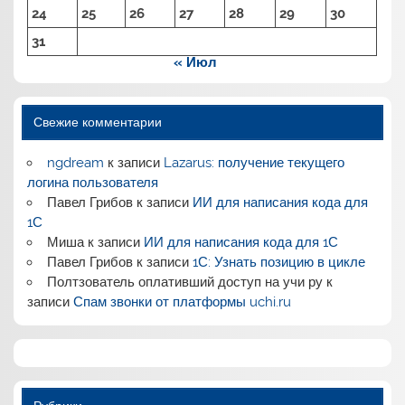
24
25
26
27
28
29
30
31
« Июл
Свежие комментарии
ngdream
к записи
Lazarus: получение текущего
логина пользователя
Павел Грибов
к записи
ИИ для написания кода для
1С
Миша
к записи
ИИ для написания кода для 1С
Павел Грибов
к записи
1С: Узнать позицию в цикле
Полтзователь оплативший доступ на учи ру
к
записи
Спам звонки от платформы uchi.ru