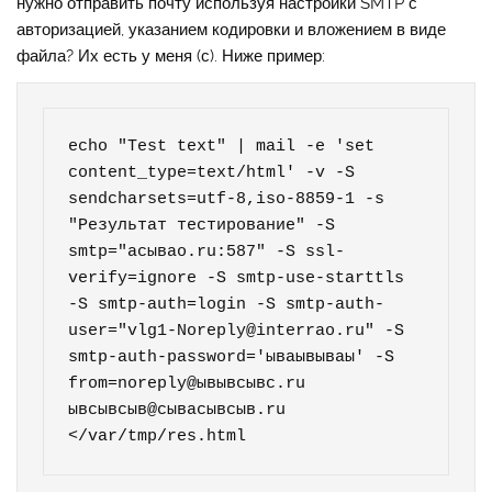
нужно отправить почту используя настройки SMTP с
авторизацией, указанием кодировки и вложением в виде
файла? Их есть у меня (с). Ниже пример:
echo "Test text" | mail -e 'set 
content_type=text/html' -v -S 
sendcharsets=utf-8,iso-8859-1 -s 
"Результат тестирование" -S 
smtp="асываo.ru:587" -S ssl-
verify=ignore -S smtp-use-starttls 
-S smtp-auth=login -S smtp-auth-
user="vlg1-Noreply@interrao.ru" -S 
smtp-auth-password='ываывываы' -S 
from=noreply@ывывсывс.ru 
ывсывсыв@сывасывсыв.ru 