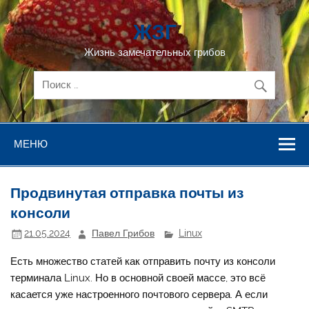
Перейти
к
ЖЗГ
содержимому
Жизнь замечательных грибов
МЕНЮ
Продвинутая отправка почты из
консоли
21.05.2024
Павел Грибов
Linux
Есть множество статей как отправить почту из консоли
терминала Linux. Но в основной своей массе, это всё
касается уже настроенного почтового сервера. А если