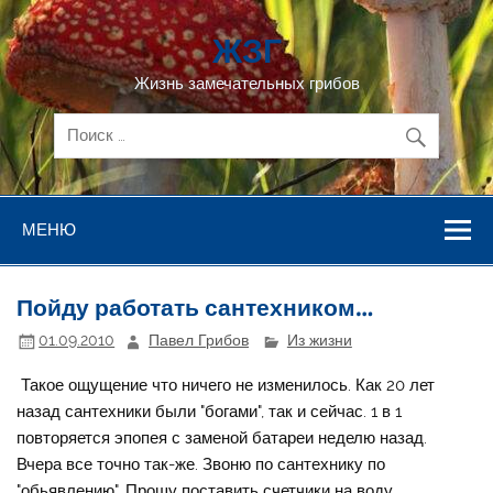
Перейти
к
ЖЗГ
содержимому
Жизнь замечательных грибов
МЕНЮ
Пойду работать сантехником…
01.09.2010
Павел Грибов
Из жизни
Такое ощущение что ничего не изменилось. Как 20 лет
назад сантехники были "богами", так и сейчас. 1 в 1
повторяется эпопея с заменой батареи неделю назад.
Вчера все точно так-же. Звоню по сантехнику по
"обьявлению". Прошу поставить счетчики на воду.