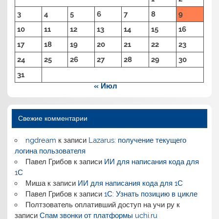
3
4
5
6
7
8
9
10
11
12
13
14
15
16
17
18
19
20
21
22
23
24
25
26
27
28
29
30
31
« Июл
Свежие комментарии
ngdream
к записи
Lazarus: получение текущего
логина пользователя
Павел Грибов
к записи
ИИ для написания кода для
1С
Миша
к записи
ИИ для написания кода для 1С
Павел Грибов
к записи
1С: Узнать позицию в цикле
Полтзователь оплативший доступ на учи ру
к
записи
Спам звонки от платформы uchi.ru