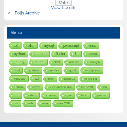
View Results
Polls Archive
Метки
1с
php
mysql
javascript
linux
python
freebsd
flutter
1c
чтиво
Jquery
ubuntu
dart
arduino
вологда
html
android
ошибка
jqgrid
wordpress
консоль
api
bitrix
розница
почта рф
debian
server
учет оргтехники
minecraft
ssh
c++
zabbix
apache
input
bash
yandex
css
web
map
учет ТМЦ