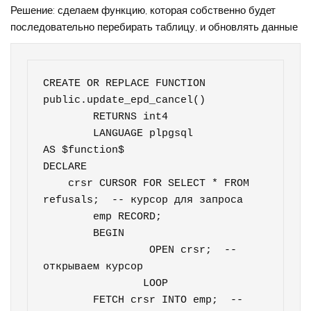
Решение: сделаем функцию, которая собственно будет
последовательно перебирать таблицу, и обновлять данные
CREATE OR REPLACE FUNCTION 
public.update_epd_cancel()

	RETURNS int4

	LANGUAGE plpgsql

AS $function$

DECLARE

    crsr CURSOR FOR SELECT * FROM 
refusals;  -- курсор для запроса

	emp RECORD;

	BEGIN

		 OPEN crsr;  -- 
открываем курсор

		LOOP

        FETCH crsr INTO emp;  -- 