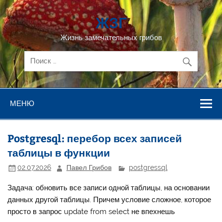
Перейти
к
ЖЗГ
содержимому
Жизнь замечательных грибов
МЕНЮ
Postgresql: перебор всех записей
таблицы в функции
02.07.2026
Павел Грибов
postgressql
Задача: обновить все записи одной таблицы, на основании
данных другой таблицы. Причем условие сложное, которое
просто в запрос update from select не впехнешь