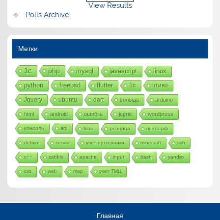
View Results
Polls Archive
Метки
1с
php
mysql
javascript
linux
python
freebsd
flutter
1c
чтиво
Jquery
ubuntu
dart
вологда
arduino
html
android
ошибка
jqgrid
wordpress
консоль
api
bitrix
розница
почта рф
debian
server
учет оргтехники
minecraft
ssh
c++
zabbix
apache
input
bash
yandex
css
web
map
учет ТМЦ
Главная