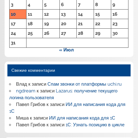
3
4
5
6
7
8
9
10
11
12
13
14
15
16
17
18
19
20
21
22
23
24
25
26
27
28
29
30
31
« Июл
Свежие комментарии
Влад
к записи
Спам звонки от платформы uchi.ru
ngdream
к записи
Lazarus: получение текущего
логина пользователя
Павел Грибов
к записи
ИИ для написания кода для
1С
Миша
к записи
ИИ для написания кода для 1С
Павел Грибов
к записи
1С: Узнать позицию в цикле