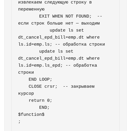
извлекаем следующую строку в 
переменную

        EXIT WHEN NOT FOUND;  -- 
если строк больше нет — выходим

	    update ls set 
dt_cancel_epd_bill=emp.dt where 
ls.id=emp.ls; -- обработка строки

        update ls set 
dt_cancel_epd_bill=emp.dt where 
ls.id=emp.ls_epd; -- обработка 
строки

    END LOOP;

    CLOSE crsr;  -- закрываем 
курсор

    return 0;

	END;

$function$

;