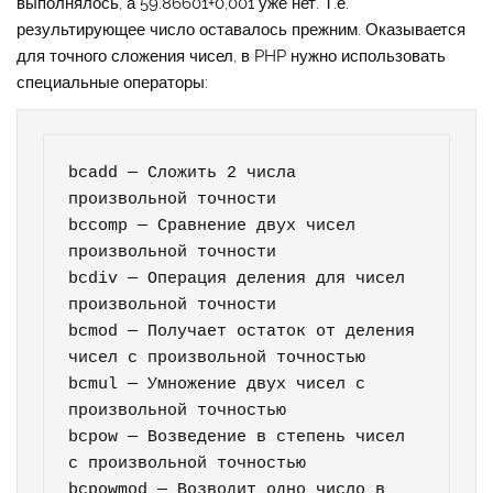
выполнялось, а 59.86601+0,001 уже нет. Т.е.
результирующее число оставалось прежним. Оказывается
для точного сложения чисел, в PHP нужно использовать
специальные операторы:
bcadd — Сложить 2 числа 
произвольной точности

bccomp — Сравнение двух чисел 
произвольной точности

bcdiv — Операция деления для чисел 
произвольной точности

bcmod — Получает остаток от деления 
чисел с произвольной точностью

bcmul — Умножение двух чисел с 
произвольной точностью

bcpow — Возведение в степень чисел 
с произвольной точностью

bcpowmod — Возводит одно число в 