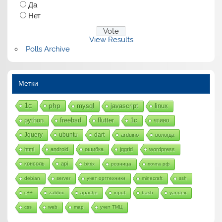
Да
Нет
View Results
Polls Archive
Метки
1с
php
mysql
javascript
linux
python
freebsd
flutter
1c
чтиво
Jquery
ubuntu
dart
arduino
вологда
html
android
ошибка
jqgrid
wordpress
консоль
api
bitrix
розница
почта рф
debian
server
учет оргтехники
minecraft
ssh
c++
zabbix
apache
input
bash
yandex
css
web
map
учет ТМЦ