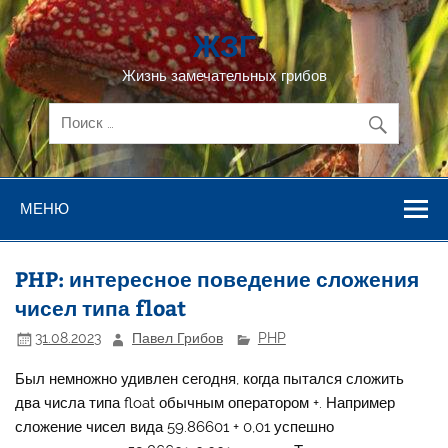
Перейти
к
ЖЗГ
содержимому
Жизнь замечательных грибов
МЕНЮ
PHP: интересное поведение сложения
чисел типа float
31.08.2023
Павел Грибов
PHP
Был немножно удивлен сегодня, когда пытался сложить
два числа типа float обычным оператором +. Например
сложение чисел вида 59.86601 + 0,01 успешно