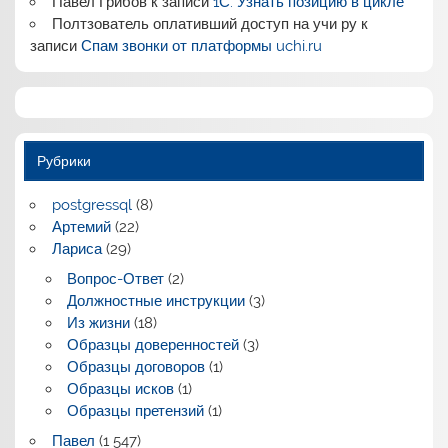
Павел Грибов
к записи
1С: Узнать позицию в цикле
Полтзователь оплативший доступ на учи ру
к
записи
Спам звонки от платформы uchi.ru
Рубрики
postgressql
(8)
Артемий
(22)
Лариса
(29)
Вопрос-Ответ
(2)
Должностные инструкции
(3)
Из жизни
(18)
Образцы доверенностей
(3)
Образцы договоров
(1)
Образцы исков
(1)
Образцы претензий
(1)
Павел
(1 547)