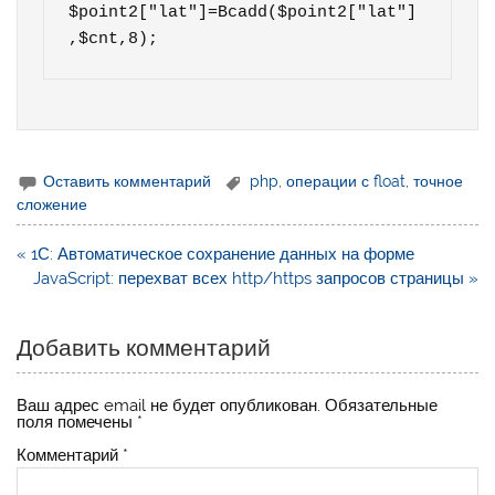
$point2["lat"]=Bcadd($point2["lat"]
,$cnt,8);
Оставить комментарий
php
,
операции с float
,
точное
сложение
Навигация
« 1С: Автоматическое сохранение данных на форме
по
JavaScript: перехват всех http/https запросов страницы »
записям
Добавить комментарий
Ваш адрес email не будет опубликован.
Обязательные
поля помечены
*
Комментарий
*