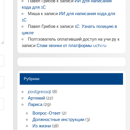
Павел Грибов
к записи
ИИ для написания
кода для 1С
Миша
к записи
ИИ для написания кода для
1С
Павел Грибов
к записи
1С: Узнать позицию в
цикле
Полтзователь оплативший доступ на учи ру
к
записи
Спам звонки от платформы uchi.ru
Рубрики
postgressql
(8)
Артемий
(22)
Лариса
(29)
Вопрос-Ответ
(2)
Должностные инструкции
(3)
Из жизни
(18)