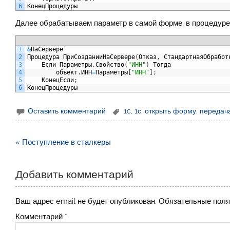
6
КонецПроцедуры
Далее обрабатываем параметр в самой форме, в процедур
1
&
НаСервере
2
Процедура
ПриСозданииНаСервере
(
Отказ
,
СтандартнаяОбработ
3
Если
Параметры
.
Свойство
(
"ИНН"
)
Тогда
4
объект
.
ИНН
=
Параметры
[
"ИНН"
]
;
5
КонецЕсли
;
6
КонецПроцедуры
Оставить комментарий
1c
,
1с
,
открыть форму
,
передач
Навигация
« Поступление в сталкеры
по
записям
Добавить комментарий
Ваш адрес email не будет опубликован.
Обязательные пол
Комментарий
*