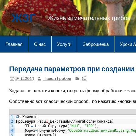
Перейти
к
содержимому
ЖЗГ
Жизнь замечательных грибов
Главная
О нас
Услуги
Заброшенка
Уроки 
Передача параметров при создани
15.11.2019
Павел Грибов
1C
Задача: по нажатии кнопки, открыть форму обработки с за
Собственно вот классический способ: по нажатию кнопки в
1
&
НаКлиенте
2
Процедура
Расш
1_
ДействияБиллингаПосле
(
Команда
)
3
ПП
=
Новый
Структура
(
"ИНН"
,
"100"
)
;
4
Форма
=
ПолучитьФорму
(
"Обработка.ДействияLanBilling.Фо
5
Форма
.
Открыть
(
)