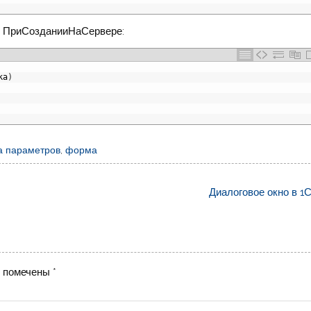
е ПриСозданииНаСервере:
ка
)
а параметров
,
форма
Диалоговое окно в 1С
я помечены
*