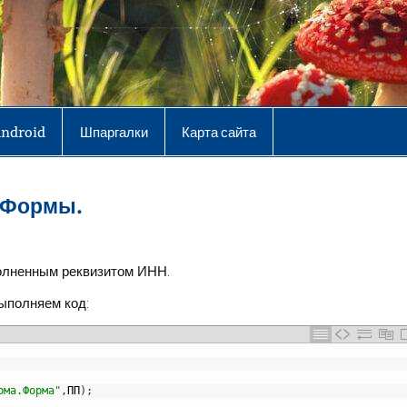
Android
Шпаргалки
Карта сайта
и Формы.
полненным реквизитом ИНН.
ыполняем код:
рма.Форма"
,
ПП
)
;