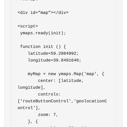
<div id="map"></div>

<script>

 ymaps.ready(init);

 function init () {

    latitude=59.2084992;

    longitude=39.8491648;

    myMap = new ymaps.Map('map', {

        center: [latitude, 
longitude], 

        controls: 
['routeButtonControl','geolocationC
ontrol'],

        zoom: 7,

    }, {
