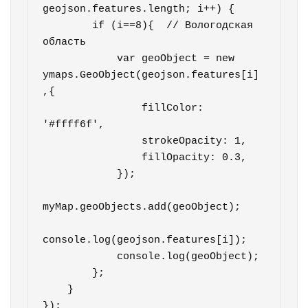
geojson.features.length; i++) {        

        if (i==8){  // Вологодская 
область  

            var geoObject = new 
ymaps.GeoObject(geojson.features[i]
,{

                fillColor: 
'#ffff6f',

                strokeOpacity: 1,

                fillOpacity: 0.3,

            });            

myMap.geoObjects.add(geoObject);            

console.log(geojson.features[i]);

            console.log(geoObject);        

        };

    }

});
