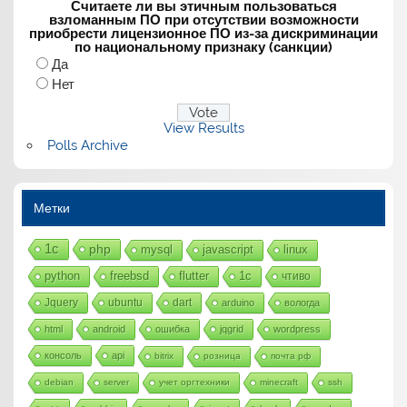
Считаете ли вы этичным пользоваться
взломанным ПО при отсутствии возможности
приобрести лицензионное ПО из-за дискриминации
по национальному признаку (санкции)
Да
Нет
View Results
Polls Archive
Метки
1с
php
mysql
javascript
linux
python
freebsd
flutter
1c
чтиво
Jquery
ubuntu
dart
arduino
вологда
html
android
ошибка
jqgrid
wordpress
консоль
api
bitrix
розница
почта рф
debian
server
учет оргтехники
minecraft
ssh