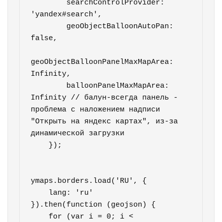
        searchControlProvider: 
'yandex#search',

        geoObjectBalloonAutoPan: 
false,

geoObjectBalloonPanelMaxMapArea: 
Infinity,

        balloonPanelMaxMapArea: 
Infinity // балун-всегда панель - 
проблема с наложением надписи 
"Открыть на яндекс картах", из-за 
динамической загрузки

    });

ymaps.borders.load('RU', {

    lang: 'ru'

}).then(function (geojson) {

    for (var i = 0; i < 