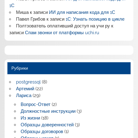
1С
Миша
к записи
ИИ для написания кода для 1С
Павел Грибов
к записи
1С: Узнать позицию в цикле
Полтзователь оплативший доступ на учи ру
к
записи
Спам звонки от платформы uchi.ru
Рубрики
postgressql
(8)
Артемий
(22)
Лариса
(29)
Вопрос-Ответ
(2)
Должностные инструкции
(3)
Из жизни
(18)
Образцы доверенностей
(3)
Образцы договоров
(1)