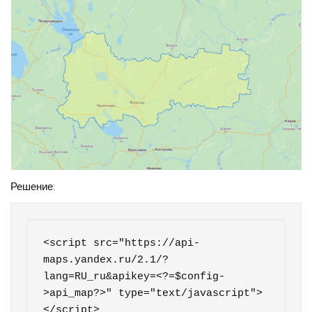
Решение:
<script src="https://api-
maps.yandex.ru/2.1/?
lang=RU_ru&apikey=<?=$config-
>api_map?>" type="text/javascript">
</script>    
