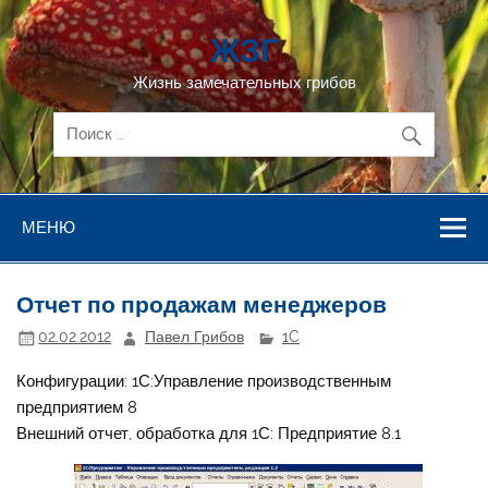
Перейти
к
ЖЗГ
содержимому
Жизнь замечательных грибов
МЕНЮ
Отчет по продажам менеджеров
02.02.2012
Павел Грибов
1C
Конфигурации: 1С:Управление производственным
предприятием 8
Внешний отчет, обработка для 1С: Предприятие 8.1