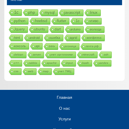
1с
php
mysql
javascript
linux
python
freebsd
flutter
1c
чтиво
Jquery
ubuntu
dart
arduino
вологда
html
android
ошибка
jqgrid
wordpress
консоль
api
bitrix
розница
почта рф
debian
server
учет оргтехники
minecraft
ssh
c++
zabbix
apache
input
bash
yandex
css
web
map
учет ТМЦ
Главная
О нас
Услуги