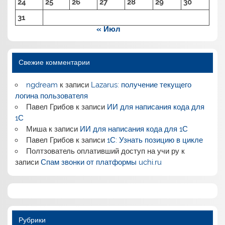
24
25
26
27
28
29
30
31
« Июл
Свежие комментарии
ngdream
к записи
Lazarus: получение текущего
логина пользователя
Павел Грибов
к записи
ИИ для написания кода для
1С
Миша
к записи
ИИ для написания кода для 1С
Павел Грибов
к записи
1С: Узнать позицию в цикле
Полтзователь оплативший доступ на учи ру
к
записи
Спам звонки от платформы uchi.ru
Рубрики