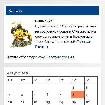
Контакты
Внимание!
Нужна помощь? Окажу её разово или
на постоянной основе. С не жесткими
сроками выполнения и бюджетом от
100р. Связаться со мной:
Телеграм
,
Вконтакт
Хотите отблагодарить?
Оплатите хостинг!
Август 2026
Пн
Вт
Ср
Чт
Пт
Сб
Вс
1
2
3
4
5
6
7
8
9
10
11
12
13
14
15
16