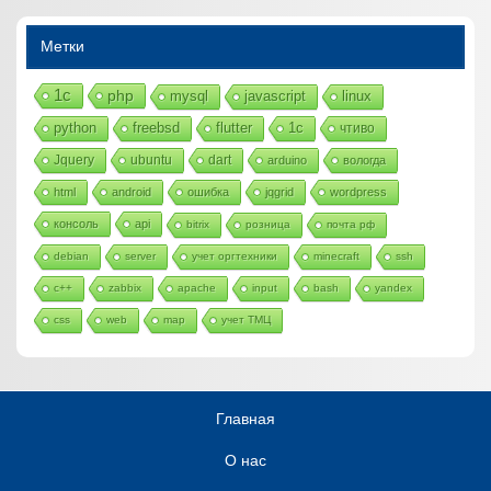
Метки
1с
php
mysql
javascript
linux
python
freebsd
flutter
1c
чтиво
Jquery
ubuntu
dart
arduino
вологда
html
android
ошибка
jqgrid
wordpress
консоль
api
bitrix
розница
почта рф
debian
server
учет оргтехники
minecraft
ssh
c++
zabbix
apache
input
bash
yandex
css
web
map
учет ТМЦ
Главная
О нас