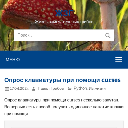
Перейти
к
ЖЗГ
содержимому
Жизнь замечательных грибов
МЕНЮ
Опрос клавиатуры при помощи curses
17.04.2024
Павел Грибов
Python
,
Из жизни
Опрос клавиатуры при помощи curses несколько запутан.
Во первых есть способ получить одиночное нажатие кнопки
при помощи: