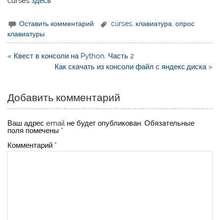
curses
здесь
Оставить комментарий
curses
,
клавиатура
,
опрос
клавиатуры
Навигация
« Квест в консоли на Python. Часть 2
по
Как скачать из консоли файл с яндекс.диска »
записям
Добавить комментарий
Ваш адрес email не будет опубликован.
Обязательные
поля помечены
*
Комментарий
*