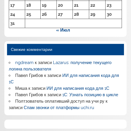
17
18
19
20
21
22
23
24
25
26
27
28
29
30
31
« Июл
Свежие комментарии
ngdream
к записи
Lazarus: получение текущего
логина пользователя
Павел Грибов
к записи
ИИ для написания кода для
1С
Миша
к записи
ИИ для написания кода для 1С
Павел Грибов
к записи
1С: Узнать позицию в цикле
Полтзователь оплативший доступ на учи ру
к
записи
Спам звонки от платформы uchi.ru