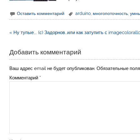
Оставить комментарий
arduino
,
многопоточность
,
умн
Навигация
« Ну тупые…. (с) Задорнов…или как затупить с imagecolorall
по
записям
Добавить комментарий
Ваш адрес email не будет опубликован.
Обязательные пол
Комментарий
*