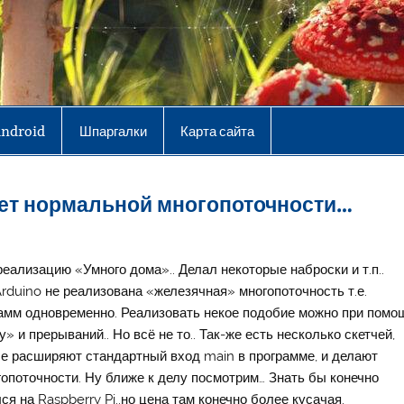
Android
Шпаргалки
Карта сайта
ет нормальной многопоточности…
ализацию «Умного дома».. Делал некоторые наброски и т.п..
rduino не реализована «железячная» многопоточность т.е.
амм одновременно. Реализовать некое подобие можно при помо
 и прерываний.. Но всё не то.. Так-же есть несколько скетчей,
е расширяют стандартный вход main в программе, и делают
опоточности. Ну ближе к делу посмотрим… Знать бы конечно
ся на Raspberry Pi..но цена там конечно более кусачая.