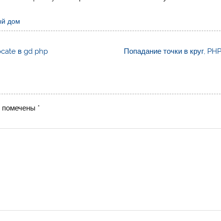
ый дом
ocate в gd php
Попадание точки в круг, PHP
я помечены
*