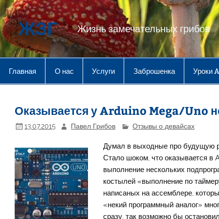
Перейти
к
содержимому
ЖЗГ
Жизнь замечательных грибов
Главная
О нас
Услуги
Заброшенка
Уроки 
Оказывается у Arduino Mega/Uno н
13.07.2015
Павел Грибов
Отзывы о девайсах
Думал в выходные про будущую ре
Стало шоком, что оказывается в A
выполнение нескольких подпрогр
костылей «выполнение по таймеру»
написаных на ассемблере, которы
«некий программный аналог» мног
сразу, так возможно бы остановил