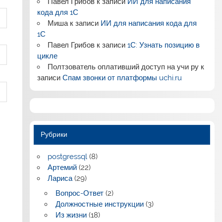
Павел Грибов
к записи
ИИ для написания
кода для 1С
Миша
к записи
ИИ для написания кода для
1С
Павел Грибов
к записи
1С: Узнать позицию в
цикле
Полтзователь оплативший доступ на учи ру
к
записи
Спам звонки от платформы uchi.ru
Рубрики
postgressql
(8)
Артемий
(22)
Лариса
(29)
Вопрос-Ответ
(2)
Должностные инструкции
(3)
Из жизни
(18)