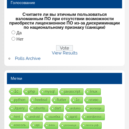
Голосование
Считаете ли вы этичным пользоваться
взломанным ПО при отсутствии возможности
приобрести лицензионное ПО из-за дискриминации
по национальному признаку (санкции)
Да
Нет
View Results
Polls Archive
Метки
1с
php
mysql
javascript
linux
python
freebsd
flutter
1c
чтиво
Jquery
ubuntu
dart
arduino
вологда
html
android
ошибка
jqgrid
wordpress
консоль
api
bitrix
розница
почта рф