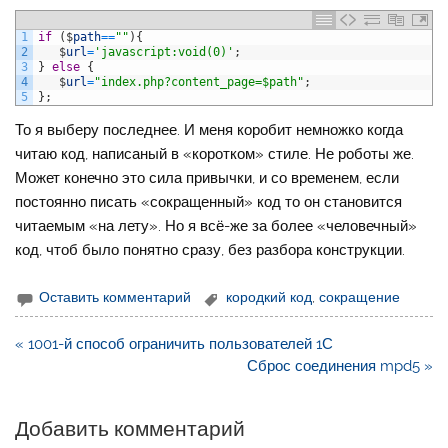
1
if
(
$
path
==
""
)
{
2
$
url
=
'javascript:void(0)'
;
3
}
else
{
4
$
url
=
"index.php?content_page=$path"
;
5
}
;
То я выберу последнее. И меня коробит немножко когда
читаю код, написаный в «коротком» стиле. Не роботы же.
Может конечно это сила привычки, и со временем, если
постоянно писать «сокращенный» код то он становится
читаемым «на лету». Но я всё-же за более «человечный»
код, чтоб было понятно сразу, без разбора конструкции.
Оставить комментарий
кородкий код
,
сокращение
Навигация
« 1001-й способ ограничить пользователей 1С
по
Сброс соединения mpd5 »
записям
Добавить комментарий