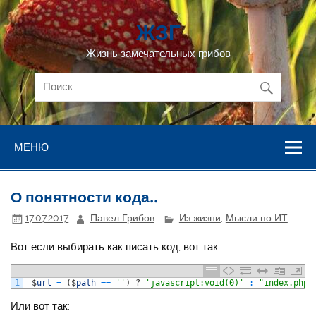
Перейти
к
ЖЗГ
содержимому
Жизнь замечательных грибов
МЕНЮ
О понятности кода..
17.07.2017
Павел Грибов
Из жизни
,
Мысли по ИТ
Вот если выбирать как писать код, вот так:
1
$
url
=
(
$
path
==
''
)
?
'javascript:void(0)'
:
"index.php?
Или вот так: