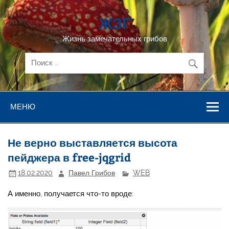
Перейти
к
ЖЗГ
содержимому
Жизнь замечательных грибов
МЕНЮ
Не верно выставляется высота
пейджера в free-jqgrid
18.02.2020
Павел Грибов
WEB
А именно, получается что-то вроде: