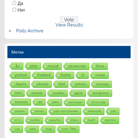
Да
Нет
View Results
Polls Archive
Метки
1с
php
mysql
javascript
linux
python
freebsd
flutter
1c
чтиво
Jquery
ubuntu
dart
arduino
вологда
html
android
ошибка
jqgrid
wordpress
консоль
api
bitrix
розница
почта рф
debian
server
учет оргтехники
minecraft
ssh
c++
zabbix
apache
input
bash
yandex
css
web
map
учет ТМЦ