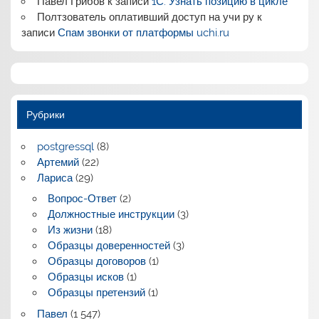
Павел Грибов
к записи
1С: Узнать позицию в цикле
Полтзователь оплативший доступ на учи ру
к
записи
Спам звонки от платформы uchi.ru
Рубрики
postgressql
(8)
Артемий
(22)
Лариса
(29)
Вопрос-Ответ
(2)
Должностные инструкции
(3)
Из жизни
(18)
Образцы доверенностей
(3)
Образцы договоров
(1)
Образцы исков
(1)
Образцы претензий
(1)
Павел
(1 547)