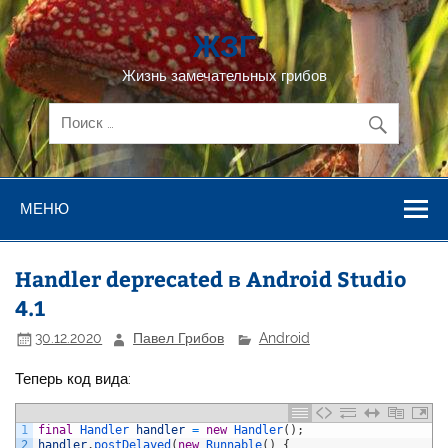
Перейти
к
ЖЗГ
содержимому
Жизнь замечательных грибов
МЕНЮ
Handler deprecated в Android Studio
4.1
30.12.2020
Павел Грибов
Android
Теперь код вида:
1
final
Handler 
handler
=
new
Handler
(
)
;
2
handler
.
postDelayed
(
new
Runnable
(
)
{