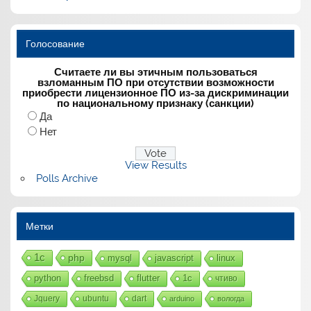
Голосование
Считаете ли вы этичным пользоваться
взломанным ПО при отсутствии возможности
приобрести лицензионное ПО из-за дискриминации
по национальному признаку (санкции)
Да
Нет
View Results
Polls Archive
Метки
1с
php
mysql
javascript
linux
python
freebsd
flutter
1c
чтиво
Jquery
ubuntu
dart
arduino
вологда