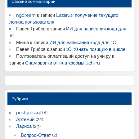
Свежие комментарии
ngdream
к записи
Lazarus: получение текущего
логина пользователя
Павел Грибов
к записи
ИИ для написания кода для
1С
Миша
к записи
ИИ для написания кода для 1С
Павел Грибов
к записи
1С: Узнать позицию в цикле
Полтзователь оплативший доступ на учи ру
к
записи
Спам звонки от платформы uchi.ru
Рубрики
postgressql
(8)
Артемий
(22)
Лариса
(29)
Вопрос-Ответ
(2)