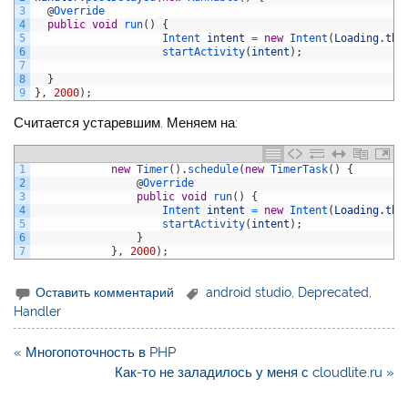
3
@
Override
4
public
void
run
(
)
{
5
Intent 
intent
=
new
Intent
(
Loading
.
thi
6
startActivity
(
intent
)
;
7
8
}
9
}
,
2000
)
;
Считается устаревшим. Меняем на:
1
new
Timer
(
)
.
schedule
(
new
TimerTask
(
)
{
2
@
Override
3
public
void
run
(
)
{
4
Intent 
intent
=
new
Intent
(
Loading
.
thi
5
startActivity
(
intent
)
;
6
}
7
}
,
2000
)
;
Оставить комментарий
android studio
,
Deprecated
,
Handler
Навигация
« Многопоточность в PHP
по
Как-то не заладилось у меня с cloudlite.ru »
записям