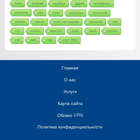
html
android
ошибка
jqgrid
wordpress
консоль
api
bitrix
розница
почта рф
debian
server
учет оргтехники
minecraft
ssh
c++
zabbix
apache
input
bash
yandex
css
web
map
учет ТМЦ
Главная
О нас
Услуги
Карта сайта
Облако VPN
Политика конфиденциальности