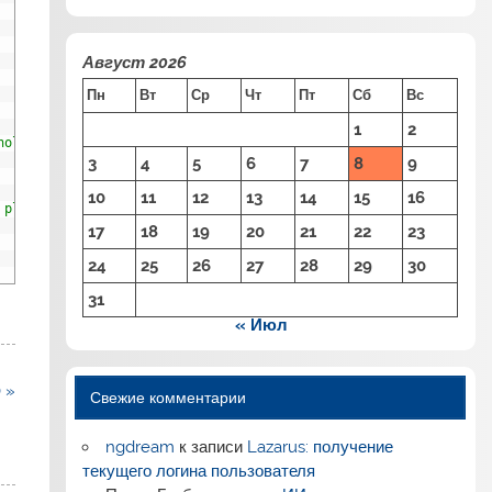
Август 2026
Пн
Вт
Ср
Чт
Пт
Сб
Вс
1
2
holder="Пароль">'
)
;
3
4
5
6
7
8
9
10
11
12
13
14
15
16
 placeholder="Пароль">'
)
;
17
18
19
20
21
22
23
24
25
26
27
28
29
30
31
« Июл
 »
Свежие комментарии
ngdream
к записи
Lazarus: получение
текущего логина пользователя