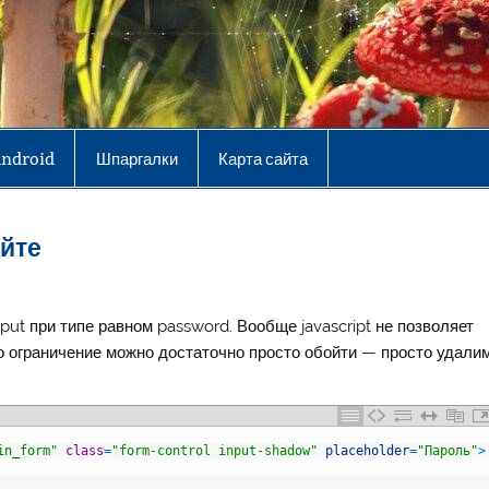
Android
Шпаргалки
Карта сайта
айте
put при типе равном password. Вообще javascript не позволяет
 это ограничение можно достаточно просто обойти — просто удали
in_form"
class
=
"form-control input-shadow"
placeholder
=
"Пароль"
>