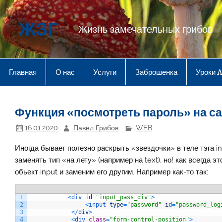
Перейти
к
содержимому
ЖЗГ
Жизнь замечательных грибов
Главная
О нас
Услуги
Заброшенка
Уроки 
Функция «посмотреть пароль» на с
16.01.2020
Павел Грибов
WEB
Иногда бывает полезно раскрыть «звездочки» в теле тэга in
заменять тип «на лету» (например на text), но! как всегда
обьект input и заменим его другим. Например как-то так:
1
<
div 
id
=
"input_pass_div"
>
2
<
input 
type
=
"password"
id
=
"password_log
3
<
/
div
>
4
<
div 
class
=
"form-control-position"
>