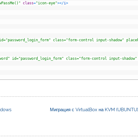
wPassMe()"
class
=
"icon-eye"
>
<
/
i
>
id="password_login_form" class="form-control input-shadow" place
word" id="password_login_form" class="form-control input-shadow"
ndows
Миграция с VirtualBox на KVM (UBUNTU)