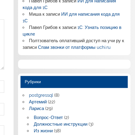
Павел Грибов
к записи
ИИ для написания
кода для 1С
Миша
к записи
ИИ для написания кода для
1С
Павел Грибов
к записи
1С: Узнать позицию в
цикле
Полтзователь оплативший доступ на учи ру
к
записи
Спам звонки от платформы uchi.ru
Рубрики
postgressql
(8)
Артемий
(22)
Лариса
(29)
Вопрос-Ответ
(2)
Должностные инструкции
(3)
Из жизни
(18)