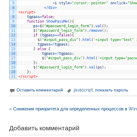
5
<
i
style
=
"cursor: pointer"
onclick
=
"Sho
6
<
/
div
>
7
<script>
8
tgpass
=
false
;
9
function
ShowPassMe
(
)
{
10
ps
=
$
(
"#password_login_form"
)
.
val
(
)
;
11
$
(
"#password_login_form"
)
.
remove
(
)
;
12
if
(
tgpass
==
false
)
{
13
$
(
"#input_pass_div"
)
.
html
(
'<input type="text" 
14
tgpass
=
!
tgpass
;
15
}
else
{
16
tgpass
=
!
tgpass
;
17
$
(
"#input_pass_div"
)
.
html
(
'<input type="pass
18
}
;
19
$
(
"#password_login_form"
)
.
val
(
ps
)
;
20
}
;
21
</script>
Оставить комментарий
javascript
,
показать пароль
Навигация
« Снижения приоритета для определенных процессов в Wi
по
записям
Добавить комментарий