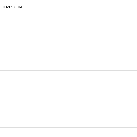
я помечены
*