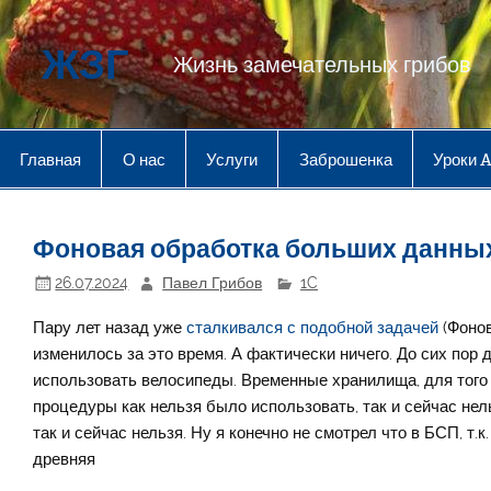
Перейти
к
содержимому
ЖЗГ
Жизнь замечательных грибов
Главная
О нас
Услуги
Заброшенка
Уроки 
Фоновая обработка больших данных
26.07.2024
Павел Грибов
1C
Пару лет назад уже
сталкивался с подобной задачей
(Фонов
изменилось за это время. А фактически ничего. До сих пор
использовать велосипеды. Временные хранилища, для того
процедуры как нельзя было использовать, так и сейчас нел
так и сейчас нельзя. Ну я конечно не смотрел что в БСП, т.
древняя