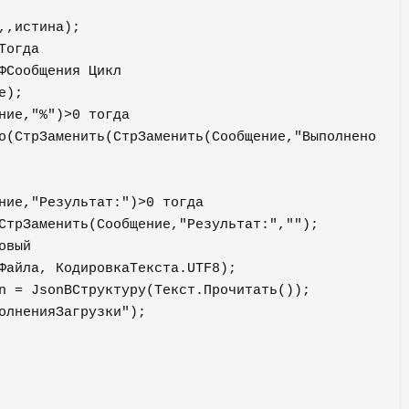
Файла, КодировкаТекста.UTF8);

олненияЗагрузки");
