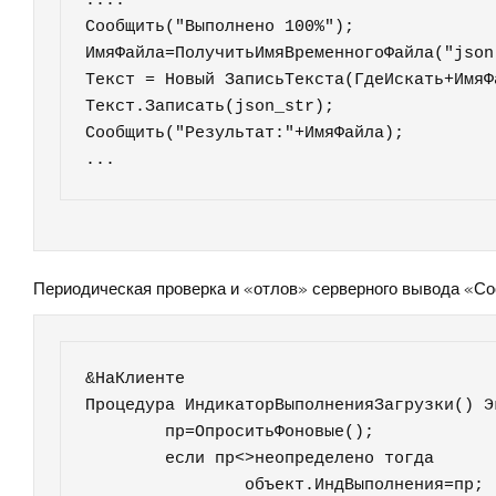
....

Сообщить("Выполнено 100%");

ИмяФайла=ПолучитьИмяВременногоФайла("json"
Текст = Новый ЗаписьТекста(ГдеИскать+ИмяФ
Текст.Записать(json_str);	

Сообщить("Результат:"+ИмяФайла);

...
Периодическая проверка и «отлов» серверного вывода «С
&НаКлиенте

Процедура ИндикаторВыполненияЗагрузки() Эк
	пр=ОпроситьФоновые();

	если пр<>неопределено тогда  

		объект.ИндВыполнения=пр;
