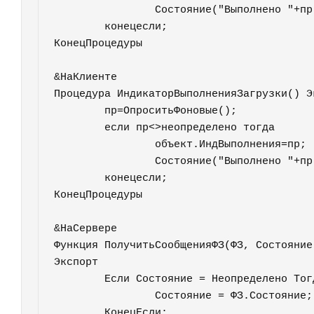
		Состояние("Выполнено "+пр);

	конецесли;

КонецПроцедуры

&НаКлиенте

Процедура ИндикаторВыполненияЗагрузки() Эк
	пр=ОпроситьФоновые();

	если пр<>неопределено тогда  

		объект.ИндВыполнения=пр;

		Состояние("Выполнено "+пр);

	конецесли;

КонецПроцедуры

&НаСервере

Функция ПолучитьСообщенияФЗ(ФЗ, Состояние
Экспорт

	Если Состояние = Неопределено Тогда

		Состояние = ФЗ.Состояние;

	КонецЕсли;
