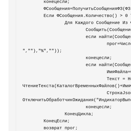
	конецесли;	

	ФСообщения=ПолучитьСообщенияФЗ(ФЗ,,истина);

	Если ФСообщения.Количество() > 0 Тогда

		Для Каждого Сообщение Из ФСообщения Цикл

			Сообщить(Сообщение);

			если найти(Сообщение,"%")>0 тогда

				прог=Число(СтрЗаменить(СтрЗаменить(Сообщение,"Выполнено 
",""),"%",""));			

			конецесли;

			если найти(Сообщение,"Результат:")>0 тогда

				ИмяФайла=СтрЗаменить(Сообщение,"Результат:","");

				Текст = Новый 
ЧтениеТекста(КаталогВременныхФайлов()+Имя
				СтрокаJson = JsonВСтруктуру(Текст.Прочитать());	

ОтключитьОбработчикОжидания("ИндикаторВып
			конецесли;				

		КонецЦикла;

	КонецЕсли;

	возврат прог;
