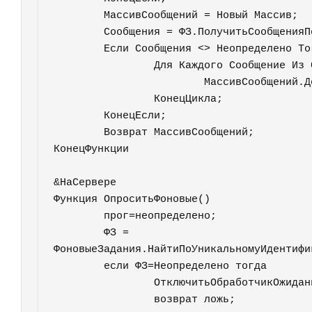
	МассивСообщений = Новый Массив;

	Сообщения = ФЗ.ПолучитьСообщенияПользователю(УдалятьСообщения);

	Если Сообщения <> Неопределено Тогда

		Для Каждого Сообщение Из Сообщения Цикл

			МассивСообщений.Добавить(Сообщение.Текст);

		КонецЦикла;

	КонецЕсли;

	Возврат МассивСообщений;

КонецФункции

&НаСервере

Функция ОпроситьФоновые()

	прог=неопределено;

	ФЗ = 
ФоновыеЗадания.НайтиПоУникальномуИдентифи
	если ФЗ=Неопределено тогда

		ОтключитьОбработчикОжидания("ИндикаторВыполненияЗагрузки");

		возврат ложь;
