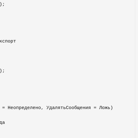
спорт

 = Неопределено, УдалятьСообщения = Ложь) 