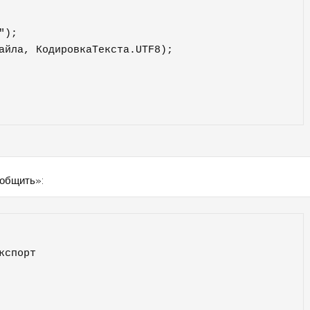
);

айла, КодировкаТекста.UTF8);

ообщить»:
спорт
