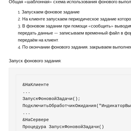
Общая «шаблонная» схема использования фонового выпол
Запускаем фоновое задание
На клиенте запускаем периодическое задание котор
В фоновом задании при помощи «сообщить» выводи
передать данные — записываем временный файл в форм
передаём на клиент.
По окончании фонового задания, закрываем выполне
Запуск фонового задания:
&НаКлиенте

...

ЗапускФоновойЗадачи();

ПодключитьОбработчикОжидания("ИндикаторВы
...

&НаСервере	

Процедура ЗапускФоновойЗадачи()
