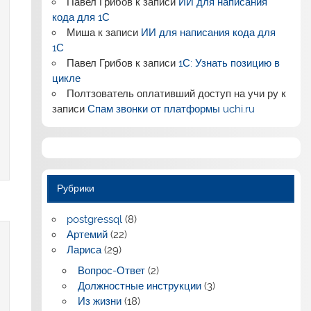
Павел Грибов
к записи
ИИ для написания
кода для 1С
Миша
к записи
ИИ для написания кода для
1С
Павел Грибов
к записи
1С: Узнать позицию в
цикле
Полтзователь оплативший доступ на учи ру
к
записи
Спам звонки от платформы uchi.ru
Рубрики
postgressql
(8)
Артемий
(22)
Лариса
(29)
Вопрос-Ответ
(2)
Должностные инструкции
(3)
Из жизни
(18)