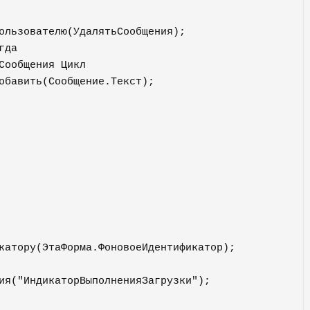
катору(ЭтаФорма.ФоновоеИдентификатор);
