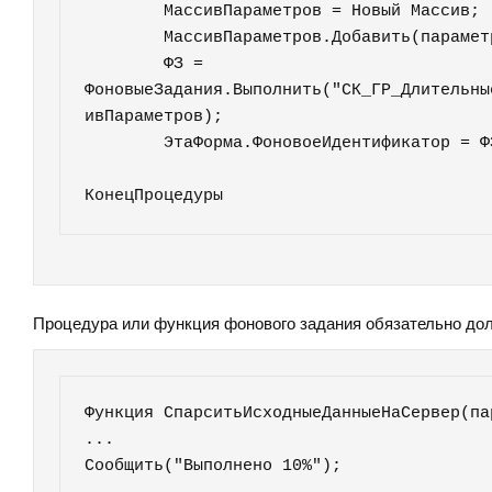
	МассивПараметров = Новый Массив;

	МассивПараметров.Добавить(параметры);

	ФЗ = 
ФоновыеЗадания.Выполнить("СК_ГР_Длительны
ивПараметров);	

	ЭтаФорма.ФоновоеИдентификатор = ФЗ.УникальныйИдентификатор;				
КонецПроцедуры	
Процедура или функция фонового задания обязательно до
Функция СпарситьИсходныеДанныеНаСервер(па
...

Сообщить("Выполнено 10%");	
