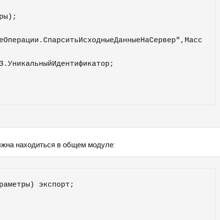
еОперации.СпарситьИсходныеДанныеНаСервер",Масс
лжна находиться в общем модуле:
раметры) экспорт;
