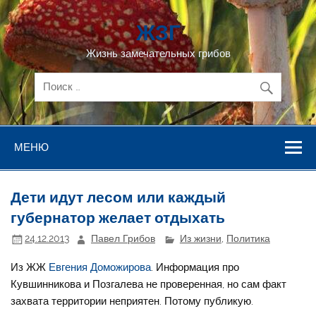
Перейти
к
ЖЗГ
содержимому
Жизнь замечательных грибов
МЕНЮ
Дети идут лесом или каждый
губернатор желает отдыхать
24.12.2013
Павел Грибов
Из жизни
,
Политика
Из ЖЖ
Евгения Доможирова
. Информация про
Кувшинникова и Позгалева не проверенная, но сам факт
захвата территории неприятен. Потому публикую.