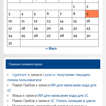
1
2
3
4
5
6
7
8
9
10
11
12
13
14
15
16
17
18
19
20
21
22
23
24
25
26
27
28
29
30
31
« Июл
Свежие комментарии
ngdream
к записи
Lazarus: получение текущего
логина пользователя
Павел Грибов
к записи
ИИ для написания кода для
1С
Миша
к записи
ИИ для написания кода для 1С
Павел Грибов
к записи
1С: Узнать позицию в цикле
Полтзователь оплативший доступ на учи ру
к