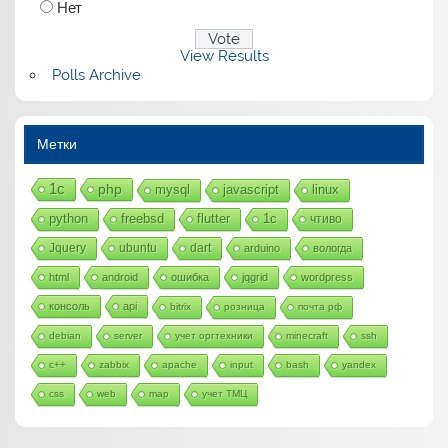
Нет
View Results
Polls Archive
Метки
1с
php
mysql
javascript
linux
python
freebsd
flutter
1c
чтиво
Jquery
ubuntu
dart
arduino
вологда
html
android
ошибка
jqgrid
wordpress
консоль
api
bitrix
розница
почта рф
debian
server
учет оргтехники
minecraft
ssh
c++
zabbix
apache
input
bash
yandex
css
web
map
учет ТМЦ