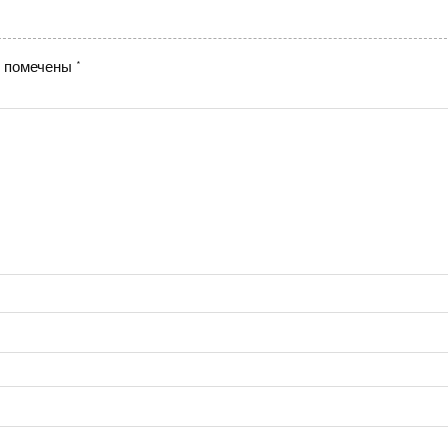
я помечены
*