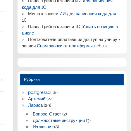
Павел Грибов
к записи
ИИ для написания
кода для 1С
Миша
к записи
ИИ для написания кода для
1С
Павел Грибов
к записи
1С: Узнать позицию в
цикле
Полтзователь оплативший доступ на учи ру
к
записи
Спам звонки от платформы uchi.ru
Рубрики
postgressql
(8)
Артемий
(22)
Лариса
(29)
Вопрос-Ответ
(2)
Должностные инструкции
(3)
Из жизни
(18)