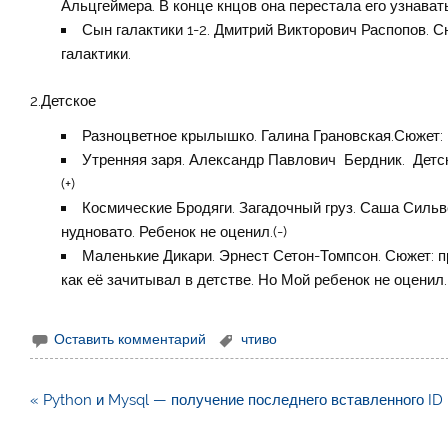
Альцгеймера. В конце кнцов она перестала его узнавать
Сын галактики 1-2. Дмитрий Викторович Распопов. 
галактики.
2.Детское
Разноцветное крылышко. Галина Грановская.Сюжет: 
Утренняя заря. Александр Павлович Бердник. Детск
(+)
Космические Бродяги. Загадочный груз. Саша Сильв
нудновато. Ребенок не оценил.(-)
Маленькие Дикари. Эрнест Сетон-Томпсон. Сюжет: 
как её зачитывал в детстве. Но Мой ребенок не оценил. 
Оставить комментарий
чтиво
Навигация
« Python и Mysql — получение последнего вставленного ID
по
записям