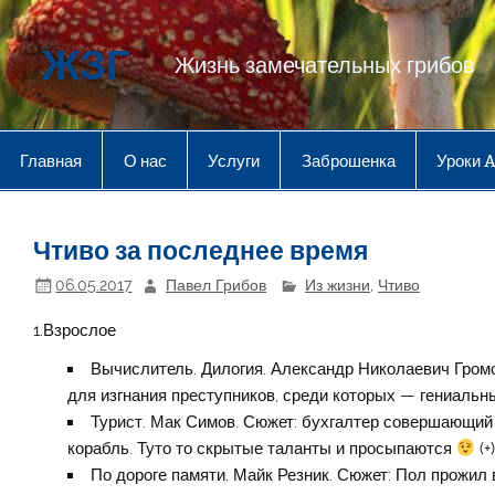
Перейти
к
содержимому
ЖЗГ
Жизнь замечательных грибов
Главная
О нас
Услуги
Заброшенка
Уроки 
Чтиво за последнее время
06.05.2017
Павел Грибов
Из жизни
,
Чтиво
1.Взрослое
Вычислитель. Дилогия. Александр Николаевич Громо
для изгнания преступников, среди которых — гениальны
Турист. Мак Симов. Сюжет: бухгалтер совершающий 
корабль. Туто то скрытые таланты и просыпаются
(+
По дороге памяти. Майк Резник. Сюжет: Пол прожил