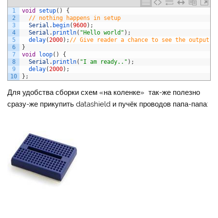
1
void
setup
(
)
{
2
// nothing happens in setup
3
Serial
.
begin
(
9600
)
;
4
Serial
.
println
(
"Hello world"
)
;
5
delay
(
2000
)
;
// Give reader a chance to see the output.
6
}
7
void
loop
(
)
{
8
Serial
.
println
(
"I am ready.."
)
;
9
delay
(
2000
)
;
10
}
;
Для удобства сборки схем «на коленке» так-же полезно
сразу-же прикупить datashield и пучёк проводов папа-папа: