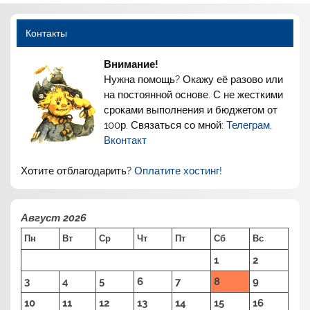
Контакты
Внимание!
Нужна помощь? Окажу её разово или
на постоянной основе. С не жесткими
сроками выполнения и бюджетом от
100р. Связаться со мной:
Телеграм
,
Вконтакт
Хотите отблагодарить?
Оплатите хостинг!
Август 2026
Пн
Вт
Ср
Чт
Пт
Сб
Вс
1
2
3
4
5
6
7
8
9
10
11
12
13
14
15
16