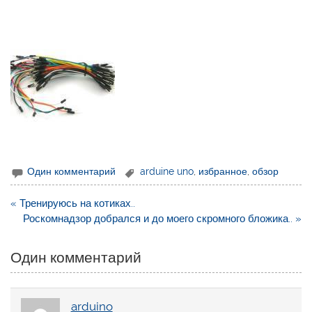
Один комментарий
arduine uno
,
избранное
,
обзор
Навигация
« Тренируюсь на котиках..
по
Роскомнадзор добрался и до моего скромного бложика.. »
записям
Один комментарий
arduino