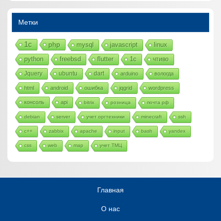
Метки
1с
php
mysql
javascript
linux
python
freebsd
flutter
1c
чтиво
Jquery
ubuntu
dart
arduino
вологда
html
android
ошибка
jqgrid
wordpress
консоль
api
bitrix
розница
почта рф
debian
server
учет оргтехники
minecraft
ssh
c++
zabbix
apache
input
bash
yandex
css
web
map
учет ТМЦ
Главная
О нас