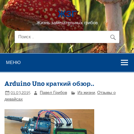
Перейти
к
ЖЗГ
содержимому
Жизнь замечательных грибов
МЕНЮ
Arduino Uno краткий обзор..
01.03.2015
Павел Грибов
Из жизни
,
Отзывы о
девайсах