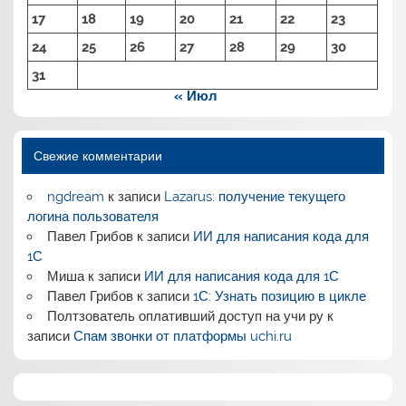
17
18
19
20
21
22
23
24
25
26
27
28
29
30
31
« Июл
Свежие комментарии
ngdream
к записи
Lazarus: получение текущего
логина пользователя
Павел Грибов
к записи
ИИ для написания кода для
1С
Миша
к записи
ИИ для написания кода для 1С
Павел Грибов
к записи
1С: Узнать позицию в цикле
Полтзователь оплативший доступ на учи ру
к
записи
Спам звонки от платформы uchi.ru