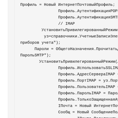
Профиль = Новый ИнтернетПочтовыйПрофиль;

		Профиль.АутентификацияPOP3 = Ложь;

		Профиль.АутентификацияSMTP = Ложь;		

		// IMAP         		

	 УстановитьПривилегированныйРежим(Истина);

	  уз=справочники.УчетныеЗаписиЭлектроннойПочты.НайтиПоНаименованию("Поверка 
приборов учета");

      Пароли = ОбщегоНазначения.ПрочитатьДанныеИзБезопасногоХранилища(уз, "Пароль, 
ПарольSMTP");

	УстановитьПривилегированныйРежим(Ложь);	  			

		Профиль.ИспользоватьSSLIMAP = Истина;

		Профиль.АдресСервераIMAP = уз.СерверВходящейПочты;

		Профиль.ПортIMAP = уз.ПортСервераВходящейПочты; 	

		Профиль.ПользовательIMAP = уз.ПользовательSMTP;

		Профиль.ПарольIMAP = Пароли.ПарольSMTP;

		Профиль.ТолькоЗащищеннаяАутентификацияIMAP=Ложь;

		IПочта = Новый ИнтернетПочта;

		Сообщ = Новый СообщениеПользователю();
