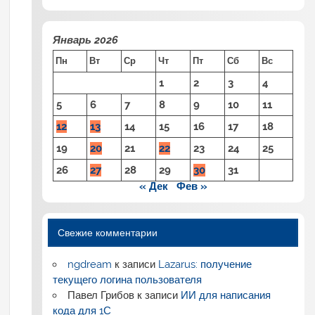
Январь 2026
Пн
Вт
Ср
Чт
Пт
Сб
Вс
1
2
3
4
5
6
7
8
9
10
11
12
13
14
15
16
17
18
19
20
21
22
23
24
25
26
27
28
29
30
31
« Дек
Фев »
Свежие комментарии
ngdream
к записи
Lazarus: получение
текущего логина пользователя
Павел Грибов
к записи
ИИ для написания
кода для 1С