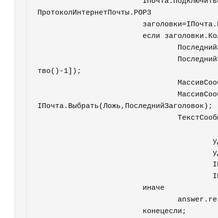
			IПочта.Подключиться(Профиль, ПротоколИнтернетПочты.IMAP); //
ПротоколИнтернетПочты.POP3		

			заголовки=IПочта.ПолучитьЗаголовки();

			если заголовки.Количество()>0 тогда		

				ПоследнийЗаголовок=Новый Массив();

				ПоследнийЗаголовок.Добавить(заголовки[заголовки.Количес
тво()-1]);					

				МассивСообщений = Новый Массив;

				МассивСообщений = 
IПочта.Выбрать(Ложь,ПоследнийЗаголовок);					

				ТекстСообщения=МассивСообщений[0].тексты[0].Текст;			
					уд=Новый Массив();

					уд.Добавить(МассивСообщений[0]);

					IПочта.УдалитьСообщения(уд);	

					IПочта.ОчиститьУдаленныеСообщения();

			иначе	

				answer.result="писем нет";

			конецесли;		
