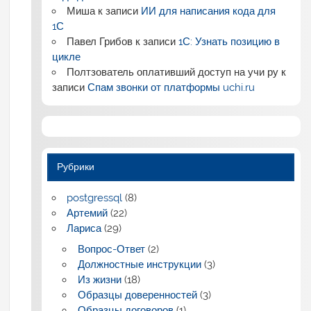
Миша
к записи
ИИ для написания кода для
1С
Павел Грибов
к записи
1С: Узнать позицию в
цикле
Полтзователь оплативший доступ на учи ру
к
записи
Спам звонки от платформы uchi.ru
Рубрики
postgressql
(8)
Артемий
(22)
Лариса
(29)
Вопрос-Ответ
(2)
Должностные инструкции
(3)
Из жизни
(18)
Образцы доверенностей
(3)
Образцы договоров
(1)