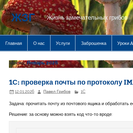
Перейти
к
содержимому
ЖЗГ
Жизнь замечательных грибов
Главная
О нас
Услуги
Заброшенка
Уроки 
Месяц:
Январь 2026
1С: проверка почты по протоколу I
12.01.2026
Павел Грибов
1C
Задача: прочитать почту из почтового ящика и обработать е
Решение: за основу можно взять код что-то вроде: