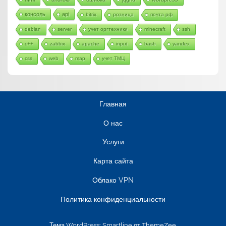
консоль
api
bitrix
розница
почта рф
debian
server
учет оргтехники
minecraft
ssh
c++
zabbix
apache
input
bash
yandex
css
web
map
учет ТМЦ
Главная
О нас
Услуги
Карта сайта
Облако VPN
Политика конфиденциальности
Тема WordPress: Smartline от ThemeZee.