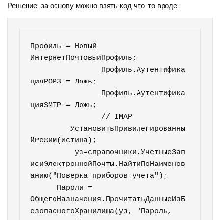
Решение: за основу можно взять код что-то вроде:
Профиль = Новый 
ИнтернетПочтовыйПрофиль;

		Профиль.Аутентифика
цияPOP3 = Ложь;

		Профиль.Аутентифика
цияSMTP = Ложь;		

		// IMAP         		

	 УстановитьПривилегированны
йРежим(Истина);

	  уз=справочники.УчетныеЗап
исиЭлектроннойПочты.НайтиПоНаименов
анию("Поверка приборов учета");

      Пароли = 
ОбщегоНазначения.ПрочитатьДанныеИзБ
езопасногоХранилища(уз, "Пароль, 