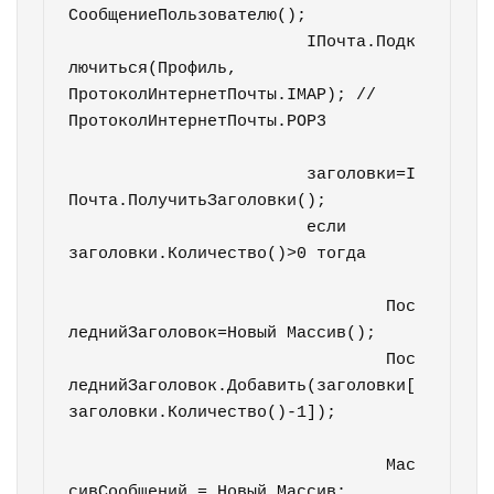
СообщениеПользователю();

			IПочта.Подк
лючиться(Профиль, 
ПротоколИнтернетПочты.IMAP); //
ПротоколИнтернетПочты.POP3		
			заголовки=I
Почта.ПолучитьЗаголовки();

			если 
заголовки.Количество()>0 тогда		
				Пос
леднийЗаголовок=Новый Массив();

				Пос
леднийЗаголовок.Добавить(заголовки[
заголовки.Количество()-1]);					
				Мас
сивСообщений = Новый Массив;
