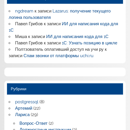
ngdream
к записи
Lazarus: получение текущего
логина пользователя
Павел Грибов
к записи
ИИ для написания кода для
1С
Миша
к записи
ИИ для написания кода для 1С
Павел Грибов
к записи
1С: Узнать позицию в цикле
Полтзователь оплативший доступ на учи ру
к
записи
Спам звонки от платформы uchi.ru
Рубрики
postgressql
(8)
Артемий
(22)
Лариса
(29)
Вопрос-Ответ
(2)
Должностные инструкции
(3)