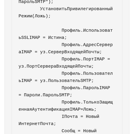
ПарольSMTP");

	УстановитьПривилегированный
Режим(Ложь);	  			
		Профиль.Использоват
ьSSLIMAP = Истина;

		Профиль.АдресСервер
аIMAP = уз.СерверВходящейПочты;

		Профиль.ПортIMAP = 
уз.ПортСервераВходящейПочты; 	

		Профиль.Пользовател
ьIMAP = уз.ПользовательSMTP;

		Профиль.ПарольIMAP 
= Пароли.ПарольSMTP;

		Профиль.ТолькоЗащищ
еннаяАутентификацияIMAP=Ложь;

		IПочта = Новый 
ИнтернетПочта;

		Сообщ = Новый 