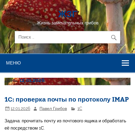
Перейти
к
ЖЗГ
содержимому
Жизнь замечательных грибов
МЕНЮ
День:
12.01.2026
1С: проверка почты по протоколу IMAP
12.01.2026
Павел Грибов
1C
Задача: прочитать почту из почтового ящика и обработать
её посредством 1С.