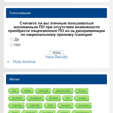
Голосование
Считаете ли вы этичным пользоваться
взломанным ПО при отсутствии возможности
приобрести лицензионное ПО из-за дискриминации
по национальному признаку (санкции)
Да
Нет
View Results
Polls Archive
Метки
1с
php
mysql
javascript
linux
python
freebsd
flutter
1c
чтиво
Jquery
ubuntu
dart
arduino
вологда
html
android
ошибка
jqgrid
wordpress