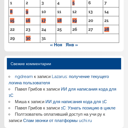
1
2
3
4
5
6
7
8
9
10
11
12
13
14
15
16
17
18
19
20
21
22
23
24
25
26
27
28
29
30
31
« Ноя
Янв »
Свежие комментарии
ngdream
к записи
Lazarus: получение текущего
логина пользователя
Павел Грибов
к записи
ИИ для написания кода для
1С
Миша
к записи
ИИ для написания кода для 1С
Павел Грибов
к записи
1С: Узнать позицию в цикле
Полтзователь оплативший доступ на учи ру
к
записи
Спам звонки от платформы uchi.ru