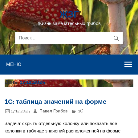
Перейти
к
ЖЗГ
содержимому
Жизнь замечательных грибов
МЕНЮ
День:
17.12.2025
1С: таблица значений на форме
17.12.2025
Павел Грибов
1C
Задача: скрыть отдельную колонку или показать все
колонки в таблице значений расположенной на форме.