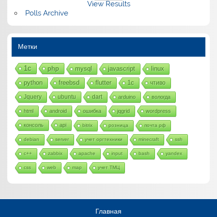
View Results
Polls Archive
Метки
1с
php
mysql
javascript
linux
python
freebsd
flutter
1c
чтиво
Jquery
ubuntu
dart
arduino
вологда
html
android
ошибка
jqgrid
wordpress
консоль
api
bitrix
розница
почта рф
debian
server
учет оргтехники
minecraft
ssh
c++
zabbix
apache
input
bash
yandex
css
web
map
учет ТМЦ
Главная