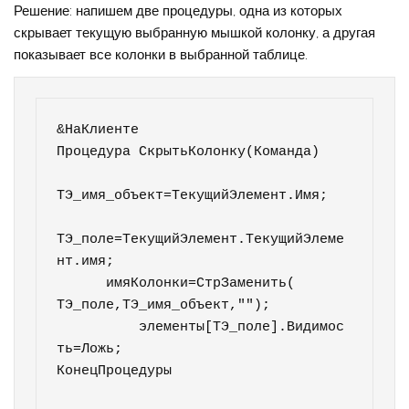
Решение: напишем две процедуры, одна из которых
скрывает текущую выбранную мышкой колонку, а другая
показывает все колонки в выбранной таблице.
&НаКлиенте

Процедура СкрытьКолонку(Команда)

ТЭ_имя_объект=ТекущийЭлемент.Имя;

ТЭ_поле=ТекущийЭлемент.ТекущийЭлеме
нт.имя;

      имяКолонки=СтрЗаменить( 
ТЭ_поле,ТЭ_имя_объект,"");	  

	  элементы[ТЭ_поле].Видимос
ть=Ложь;

КонецПроцедуры
