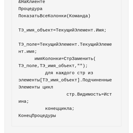
&НаКлиенте

Процедура 
ПоказатьВсеКолонки(Команда)

ТЭ_имя_объект=ТекущийЭлемент.Имя;

ТЭ_поле=ТекущийЭлемент.ТекущийЭлеме
нт.имя;

      имяКолонки=СтрЗаменить( 
ТЭ_поле,ТЭ_имя_объект,"");

	  для каждого стр из 
элементы[ТЭ_имя_объект].Подчиненные
Элементы цикл

		  стр.Видимость=Ист
ина;

	  конеццикла;	  

КонецПроцедуры