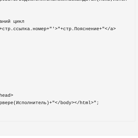
вере(Исполнитель)+"</body></html>";	
