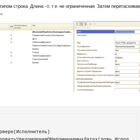
пом строка. Длина -0, т.е. не ограниченная. Затем перетаскива
»:
рвере(Исполнитель)

роватьУведомленияОНапоминаемыхДатах(ложь,Испол