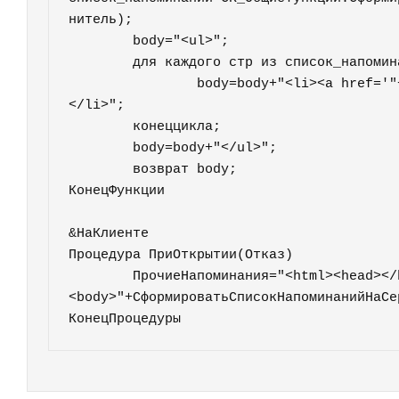
нитель);

	body="<ul>";

	для каждого стр из список_напоминаний цикл

		body=body+"<li><a href='"+стр.ссылка.номер+"'>"+стр.Пояснение+"</a>
</li>";

	конеццикла;	

	body=body+"</ul>";

	возврат body;

КонецФункции

&НаКлиенте

Процедура ПриОткрытии(Отказ)

	ПрочиеНапоминания="<html><head></head>
<body>"+СформироватьСписокНапоминанийНаСер