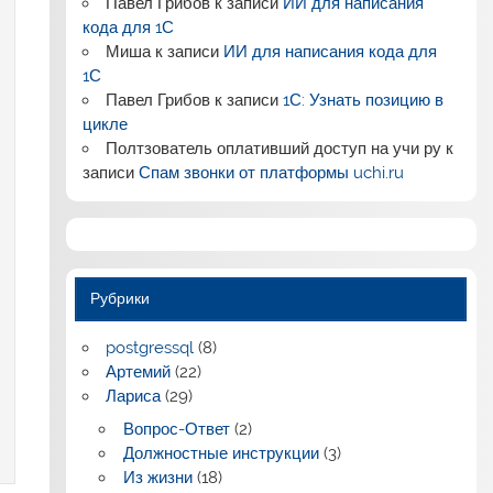
Павел Грибов
к записи
ИИ для написания
кода для 1С
Миша
к записи
ИИ для написания кода для
1С
Павел Грибов
к записи
1С: Узнать позицию в
цикле
Полтзователь оплативший доступ на учи ру
к
записи
Спам звонки от платформы uchi.ru
Рубрики
postgressql
(8)
Артемий
(22)
Лариса
(29)
Вопрос-Ответ
(2)
Должностные инструкции
(3)
Из жизни
(18)