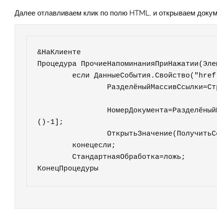
Далее отлавливаем клик по полю HTML, и открываем докум
&НаКлиенте

Процедура ПрочиеНапоминанияПриНажатии(Эле
	если ДанныеСобытия.Свойство("href") тогда

		РазделёныйМассивСсылки=СтрРазделить(ДанныеСобытия.href,"/");		
		НомерДокумента=РазделёныйМассивСсылки[РазделёныйМассивСсылки.Количество
()-1];

		ОткрытьЗначение(ПолучитьСсылкуНаДокумент(НомерДокумента));

	конецесли;

	СтандартнаяОбработка=ложь;

КонецПроцедуры