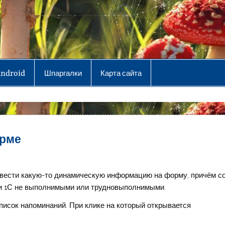
Android
Шпаргалки
Карта сайта
орме
ывести какую-то динамическую информацию на форму, причём с
ми 1С не выполнимыми или трудновыполнимыми.
список напоминаний. При клике на который открывается