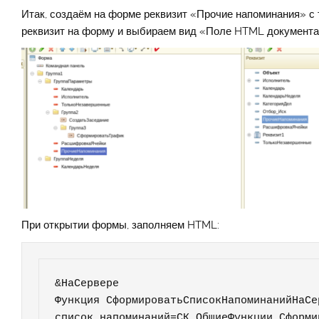
Итак, создаём на форме реквизит «Прочие напоминания» с ти
реквизит на форму и выбираем вид «Поле HTML документа
При открытии формы, заполняем HTML:
&НаСервере

Функция СформироватьСписокНапоминанийНаСе
список_напоминаний=СК_ОбщиеФункции.Сформи