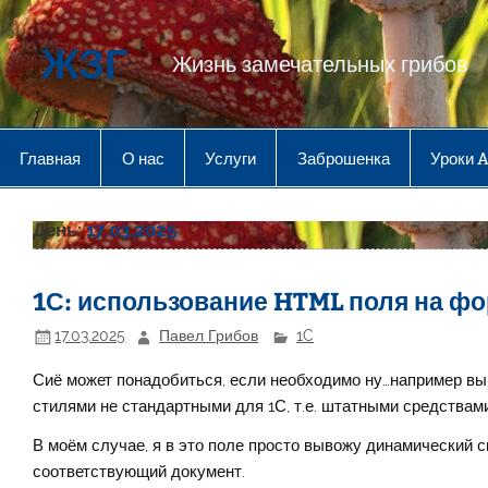
Перейти
к
содержимому
ЖЗГ
Жизнь замечательных грибов
Главная
О нас
Услуги
Заброшенка
Уроки 
День:
17.03.2025
1С: использование HTML поля на ф
17.03.2025
Павел Грибов
1C
Сиё может понадобиться, если необходимо ну…например в
стилями не стандартными для 1С, т.е. штатными средства
В моём случае, я в это поле просто вывожу динамический 
соответствующий документ.