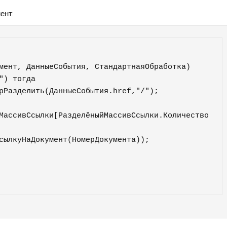
ент:
мент, ДанныеСобытия, СтандартнаяОбработка)
