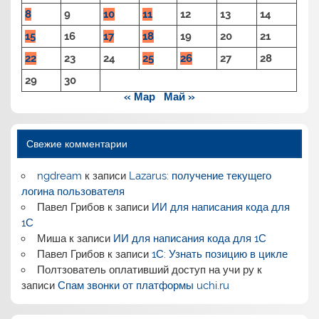
8
9
10
11
12
13
14
15
16
17
18
19
20
21
22
23
24
25
26
27
28
29
30
« Мар
Май »
Свежие комментарии
ngdream
к записи
Lazarus: получение текущего
логина пользователя
Павел Грибов
к записи
ИИ для написания кода для
1С
Миша
к записи
ИИ для написания кода для 1С
Павел Грибов
к записи
1С: Узнать позицию в цикле
Полтзователь оплативший доступ на учи ру
к
записи
Спам звонки от платформы uchi.ru