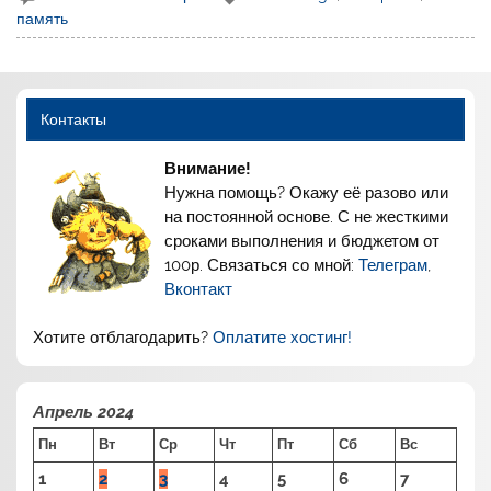
память
Контакты
Внимание!
Нужна помощь? Окажу её разово или
на постоянной основе. С не жесткими
сроками выполнения и бюджетом от
100р. Связаться со мной:
Телеграм
,
Вконтакт
Хотите отблагодарить?
Оплатите хостинг!
Апрель 2024
Пн
Вт
Ср
Чт
Пт
Сб
Вс
1
2
3
4
5
6
7