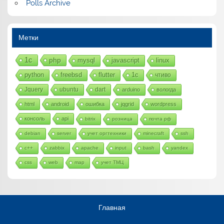
Polls Archive
Метки
1с
php
mysql
javascript
linux
python
freebsd
flutter
1c
чтиво
Jquery
ubuntu
dart
arduino
вологда
html
android
ошибка
jqgrid
wordpress
консоль
api
bitrix
розница
почта рф
debian
server
учет оргтехники
minecraft
ssh
c++
zabbix
apache
input
bash
yandex
css
web
map
учет ТМЦ
Главная