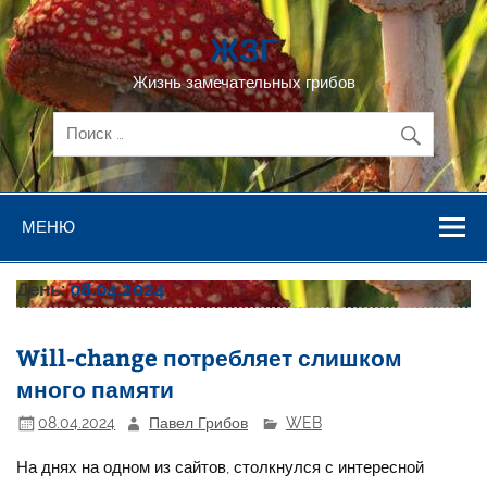
Перейти
к
ЖЗГ
содержимому
Жизнь замечательных грибов
МЕНЮ
День:
08.04.2024
Will-change потребляет слишком
много памяти
08.04.2024
Павел Грибов
WEB
На днях на одном из сайтов, столкнулся с интересной